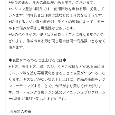
※多少の歪み、厚みの高低差がある場合がございます。
※シリコン型は消耗品です。使用回数を重ねる毎に劣化して
いきます。消耗具合は使用方法などにより異なるようです。
※使用するレジン液や着色剤、ライトの種類によって、モー
ルドの傷みが早まる可能性がございます。
※型の色やサイズ、硬さは入荷ロットごとに異なる場合がご
ざいます。作成出来る形が同じ場合は同一商品扱いとさせて
頂きます。
◆表面をつるつるに仕上げるには◆
※キズ、擦りキズ、線、スジ、うろこ模様などがある面に薄
くレジン液を塗り再度硬化させることで表面がつるつるにな
ります。キズなどがない場合も仕上げに、作品の表面をレジ
ンコーティングすることで、作品がより美しく仕上がりま
す。コーティング専用レジン液のフィニッシュプログロッシ
ー(型番：15211-O)もおすすめです。
[各種類の型番]