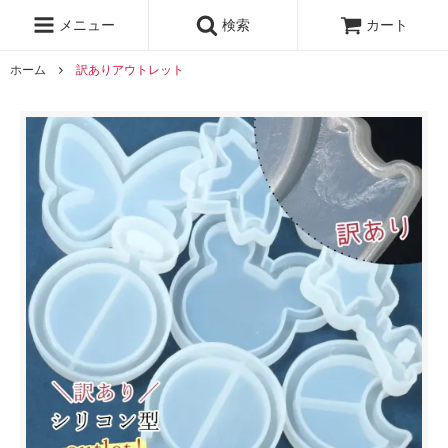
レジン液
まさるの涙
レジンセット
ドロップシール
メニュー
検索
カート
シリコンモールド
盛り専レジン
ホーム
訳ありアウトレット