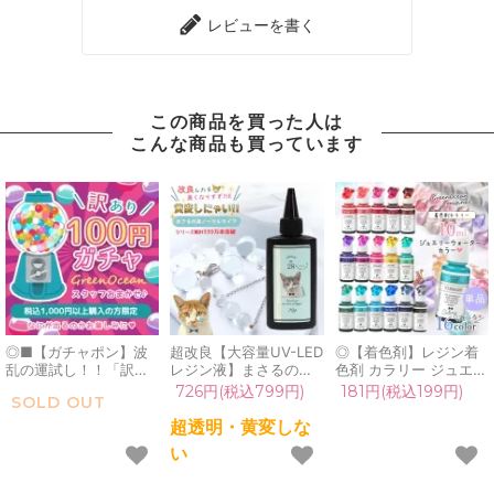
レビューを書く
この商品を買った人は
こんな商品も買っています
◎■【ガチャポン】波
超改良【大容量UV-LED
◎【着色剤】レジン着
乱の運試し！！「訳あ
レジン液】まさるの涙
色剤 カラリー ジュエリ
り」100円ガチャ！1注
ver.03 超透明 70g 初心
ーウォーターカラー 単
726円(税込799円)
181円(税込199円)
SOLD OUT
文につき1つだけよ♪毎
者 作家 コーティング
品 レジン着色料 定番
回買えるよ[お楽しみ,お
ハード 黄変しない 高品
クリア 透明 宝石 UVレ
超透明・黄変しな
まかせ,ドキドキ,手芸パ
質 クリア 猫 UVレジン
ジン液 高発色 クラフト
い
ーツ,雑貨,アクセサリー
液 安い おすすめ
GreenOceanオリジナ
パーツ,ガチャガチャ,
GreenOcean
ル♪《選べる16色》
謎,わけあり]