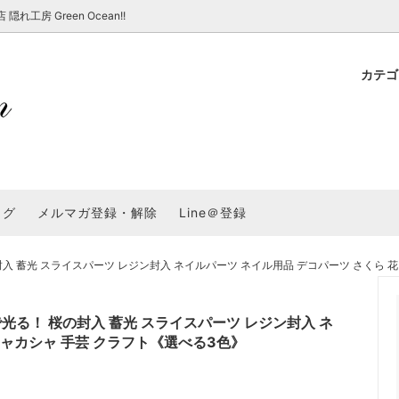
房 Green Ocean!!
カテ
新 新商品★
ョップでのお買い物 注意事項
★7/17更新 新商品★
GreenOcean各店舗の特徴
パラコード
スタートセット・レ
新 新商品★
・注意事項など - 一覧
★6/19更新 新商品★
2025謎福袋「わくわくコンテスト
表
新 新商品★
2026福袋のレフィル売り場
UVライト・道具
シリコン型・モール
集
教えて！レジン液の選び方
ログ
メルマガ登録・解除
Line＠登録
Dレジン液】まさるシリーズ
GreenOceanオリジナルシリーズ♪
クラフト特集
GreenOceanの新たな取り組み
品
★こだわりレジン道具特集★
封入・デコパーツ・シール
ラメ・ホログラム
について
蓄光 スライスパーツ レジン封入 ネイルパーツ ネイル用品 デコパーツ さくら 花 
コ土台
高品質メッキパーツ
福袋「わくわくコンテスト」結果発
＼予告／超改良！まさるの涙 ver.
特集★
基本基礎パーツ
★大きな穴のビーズ＆グッズ特集
アクセサリー基礎パ
る！ 桜の封入 蓄光 スライスパーツ レジン封入 ネ
＃ラッピング
シャカシャ 手芸 クラフト《選べる3色》
チャーム
空枠・フレーム
に買う？
＃自分でモールドつくりたい
ーモールド用フィルム
＃鉱石ストーンモールド