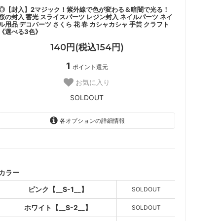
◎【封入】2マジック！紫外線で色が変わる＆暗闇で光る！
桜の封入 蓄光 スライスパーツ レジン封入 ネイルパーツ ネイ
ル用品 デコパーツ さくら 花 春 カシャカシャ 手芸 クラフト
《選べる3色》
140円(税込154円)
1
ポイント還元
お気に入り
SOLDOUT
各オプションの詳細情報
ピンク【__S-1__】
SOLD OUT
ホワイト【__S-2__】
SOLD OUT
カラー
イエロー【__S-3__】
ピンク【__S-1__】
SOLDOUT
SOLD OUT
ホワイト【__S-2__】
SOLDOUT