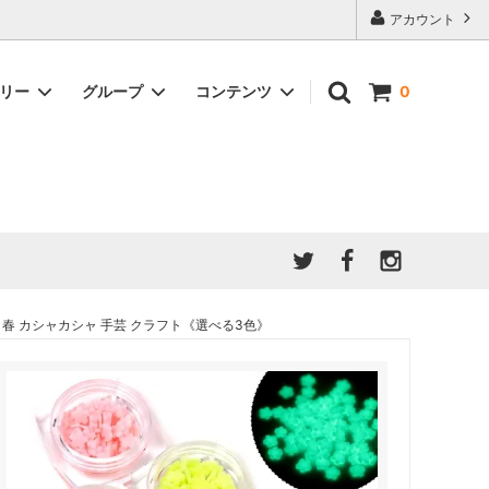
アカウント
ゴリー
グループ
コンテンツ
0
★7/9更新 新商品★
GreenOcean公式の仲間たち
ジンセット
福袋・ガチャ・謎
」結果発
★6/9更新 新商品★
親子でレジン♪クラフト特集
全商品を一気に見る!!
ド
ホイップデコ・粘土
Any giftについて
PADICO
｜保護猫活動
母の日特集
爆盛パック ★お得なまとめ買い特集★
ドライフラワー・押し花
春 カシャカシャ 手芸 クラフト《選べる3色》
★クリスマスプレゼント特集★
03！！！
チョコレートシリーズ 対応一覧
★
ーツ
★ミニ文字モールド特集★
ヘア基礎パーツ
＃プレゼントにおすすめ
ミール皿・デコ土台
＃推し活
＃レジン液をさらさらにしたい