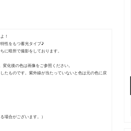
服飾パーツ
ビーズ・パール
袋のレフィル売り場
2024福袋のレフィル売り場
★ミニチュアの世界特集★
訳ありアウトレット
在庫限り・廃盤予定
★
★閉じ込めて楽しむ！かわいいパ
るよ！
ぐらし立体シールセット★
★レジンでつくるMYすみっコぐら
特性をもつ蓄光タイプ♪
★
のちに暗所で撮影をしております。
。変化後の色は画像をご参照ください。
影したものです。紫外線が当たっていないと色は元の色に戻
なる場合がございます。）