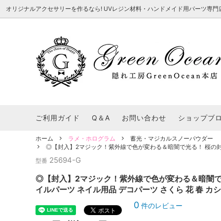
オリジナルアクセサリーを作るなら! UVレジン材料・ハンドメイド用パーツ専門店 隠れ工
★8/3更新 新商品★
■本店で買うとこんないいこと■
★7/24更
Ｑ＆Ａ/シ
2026謎福袋
★7/3更新 新商品★
コンテスト結果発表 - 一覧
★6/24更
福袋 作品例
★6/3更新 新商品★
★5/25更
レジン液・着色剤・オイル
カラリー大辞典
シール帳特
ご利用ガイド
Q＆A
お問い合わせ
ショップブ
★今これが買い！イチオシアイテム★
【UV-LE
パラコードクラフト特集
スクイーズ
★Resin Club（レジンクラブ）★
送料無料商
ホーム
ラメ・ホログラム
蓄光・マジカルスノーパウダー
着色パウダー
◎【封入】2マジック！紫外線で色が変わる＆暗闇で光る！ 桜の封入 
初心者さんも楽しくハンドメイド♪特集
おすすめデ
ふにゃふにゃ動く、謎の生き物を作ってみ
2026謎
25694-G
型番
た。
表
★スクイーズ特集★
ストーン・ビジュー
★スイーツ
◎【封入】2マジック！紫外線で色が変わる＆暗闇で光
★猫モールド＆パーツ特集★
＃お急ぎ便
イルパーツ ネイル用品 デコパーツ さくら 花 春 カ
キーホルダー基礎パーツ
＃レジン液迷ったらコレ！
＃初心者な
0
件のレビュー
＃文字・数字モールド
＃シェイカ