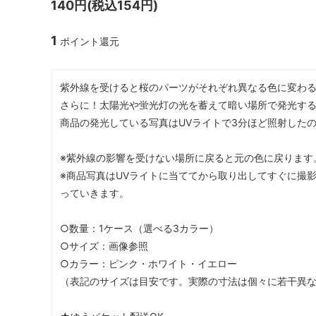
140円(税込154円)
ガラスドーム・ペン・他
＃つくってみたい！
2023福
1
ポイント還元
2025福袋のレフィル売り場
季節の特集
販売用資材・背景紙
★手作りドロップシール特集★
★しろたん
紫外線を受けると桜のパーツがそれぞれ異なる色に変わ
★ゆうパケ送料無料★1000円均一
★すみっコ
さらに！太陽光や蛍光灯の光を蓄えて暗い場所で発光する
商品の発光している写真はUVライトで3分ほど照射した
※紫外線の影響を受けない場所に戻ると元の色に戻ります
※商品写真はUVライトに当ててから取り出してすぐに撮
っていきます。
○数量：1ケース（選べる3カラー）
○サイズ：画像参照
○カラー：ピンク・ホワイト・イエロー
（表記のサイズは目安です。実際の寸法は個々に若干異