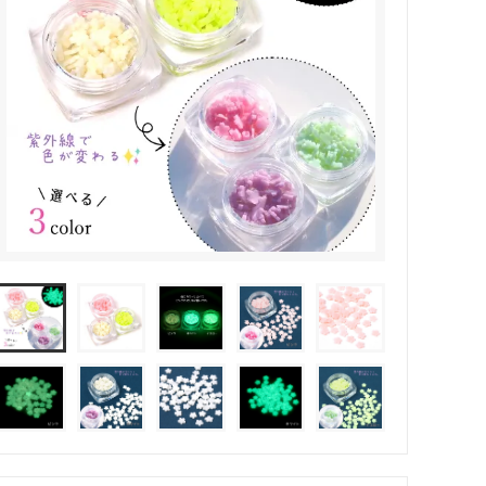
その他・雑貨
2024夏の福袋のレフィル売り場
★プレミアムシールシリーズ★
ラッピング・サービス
ーツ特集★
キャンディバッグの素の説明書
しセット
立体シール