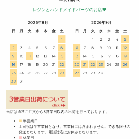
レジンとハンドメイドパーツのお店♥
2026年8月
2026年9月
日
月
火
水
木
金
土
日
月
火
水
木
金
土
1
1
2
3
4
5
2
3
4
5
6
7
8
6
7
8
9
10
11
12
9
10
11
12
13
14
15
13
14
15
16
17
18
19
16
17
18
19
20
21
22
20
21
22
23
24
25
26
23
24
25
26
27
28
29
27
28
29
30
30
31
当店は通常ご注文から3営業日以内の出荷を行っております。
■
半営業日
土日祝は半営業日となり、営業日には含まれません。できる限りの
発送となります。電話対応はお休みとなります。
■
休業日