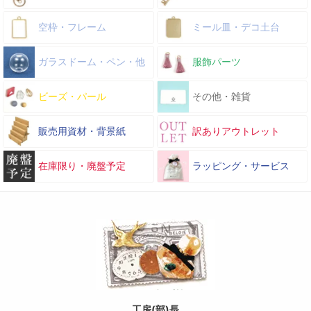
空枠・フレーム
ミール皿・デコ土台
ガラスドーム・ペン・他
服飾パーツ
ビーズ・パール
その他・雑貨
販売用資材・背景紙
訳ありアウトレット
在庫限り・廃盤予定
ラッピング・サービス
工房(部)長