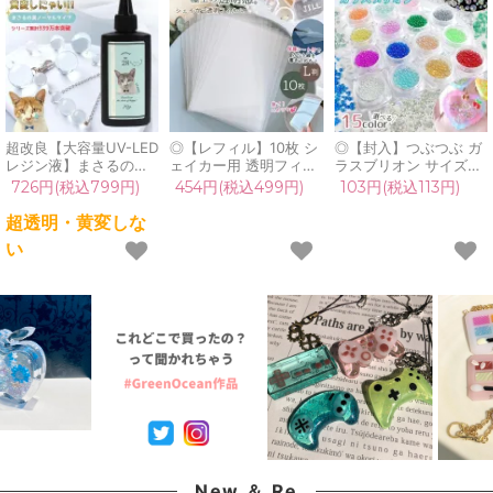
超改良【大容量UV-LED
◎【レフィル】10枚 シ
◎【封入】つぶつぶ ガ
レジン液】まさるの涙
ェイカー用 透明フィル
ラスブリオン サイズ
ver.03 超透明 70g 初心
ム L判 セット 透明シー
mix レジン封入素材 オ
726円(税込799円)
454円(税込499円)
103円(税込113円)
者 作家 コーティング
ト カシャカシャ 専用
ーロラ 封入パーツ ガラ
ハード 黄変しない 高品
上質 保護フィルム pp
ス粒 ガラス玉 ビーズ
超透明・黄変しな
質 クリア 猫 UVレジン
シート プラ板 シャカシ
シェイカー デコパーツ
い
液 安い おすすめ
ャカ レジン クラフト
カラフル キラキラ 手芸
GreenOcean
シール帳 シリコンモー
クラフト 《選べる15
ルド
色》
New ＆ Re