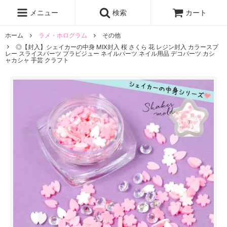
レジン液
まさるの涙
レジンセット
ドロップシール
メニュー
検索
カート
シリコンモールド
盛り専レジン
ホーム
ラメ・ホログラム
その他
◎【封入】シェイカーの中身 MIX封入 桜 さくら 花 レジン封入 カラースプ
レー スライスパーツ プラビジュー ネイルパーツ ネイル用品 デコパーツ カシ
ャカシャ 手芸 クラフト