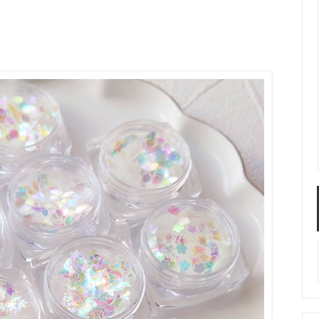
服飾パーツ
ビーズ・パール
袋のレフィル売り場
2024福袋のレフィル売り場
★ミニチュアの世界特集★
訳ありアウトレット
在庫限り・廃盤予定
★
★閉じ込めて楽しむ！かわいいパ
ぐらし立体シールセット★
★レジンでつくるMYすみっコぐら
★