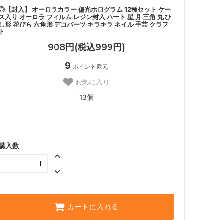
◎【封入】 オーロラカラー 偏光ホログラム 12種セット ケー
ス入り オーロラ フィルム レジン封入 ハート 星 月 三角 丸 ひ
し形 花びら 六角形 デコパーツ キラキラ ネイル 手芸 クラフ
ト
908円(税込999円)
9
ポイント還元
お気に入り
13個
購入数
カートに入れる