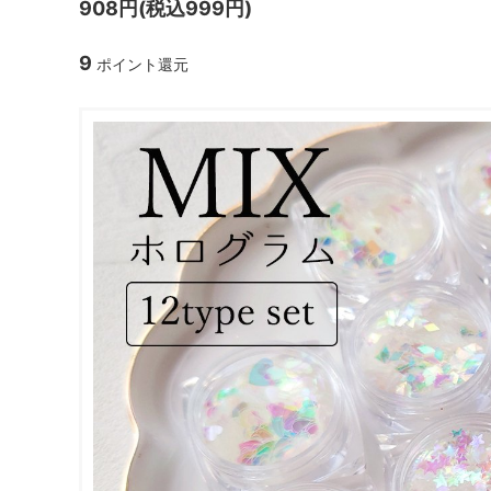
908円(税込999円)
ガラスドーム・ペン・他
＃つくってみたい！
2023福
9
ポイント還元
2025福袋のレフィル売り場
季節の特集
販売用資材・背景紙
★手作りドロップシール特集★
★しろたん
★ゆうパケ送料無料★1000円均一
★すみっコ