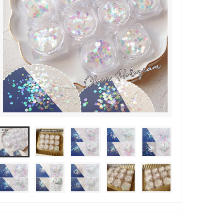
その他・雑貨
2024夏の福袋のレフィル売り場
★プレミアムシールシリーズ★
ラッピング・サービス
ーツ特集★
キャンディバッグの素の説明書
しセット
立体シール