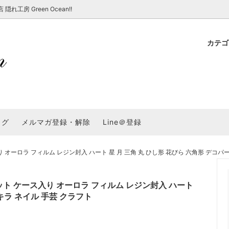
房 Green Ocean!!
カテ
新 新商品★
ョップでのお買い物 注意事項
★7/17更新 新商品★
GreenOcean各店舗の特徴
パラコード
スタートセット・レ
新 新商品★
・注意事項など - 一覧
★6/19更新 新商品★
2025謎福袋「わくわくコンテスト
表
新 新商品★
2026福袋のレフィル売り場
UVライト・道具
シリコン型・モール
集
教えて！レジン液の選び方
ログ
メルマガ登録・解除
Line＠登録
Dレジン液】まさるシリーズ
GreenOceanオリジナルシリーズ♪
クラフト特集
GreenOceanの新たな取り組み
品
★こだわりレジン道具特集★
封入・デコパーツ・シール
ラメ・ホログラム
について
オーロラ フィルム レジン封入 ハート 星 月 三角 丸 ひし形 花びら 六角形 デコパ
コ土台
高品質メッキパーツ
福袋「わくわくコンテスト」結果発
＼予告／超改良！まさるの涙 ver.
特集★
基本基礎パーツ
★大きな穴のビーズ＆グッズ特集
アクセサリー基礎パ
ット ケース入り オーロラ フィルム レジン封入 ハート
＃ラッピング
キラ ネイル 手芸 クラフト
チャーム
空枠・フレーム
に買う？
＃自分でモールドつくりたい
ーモールド用フィルム
＃鉱石ストーンモールド