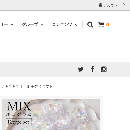
アカウント
ゴリー
グループ
コンテンツ
0
★7/9更新 新商品★
GreenOcean公式の仲間たち
ジンセット
福袋・ガチャ・謎
」結果発
★6/9更新 新商品★
親子でレジン♪クラフト特集
全商品を一気に見る!!
ド
ホイップデコ・粘土
Any giftについて
PADICO
｜保護猫活動
母の日特集
爆盛パック ★お得なまとめ買い特集★
ドライフラワー・押し花
ーツ キラキラ ネイル 手芸 クラフト
★クリスマスプレゼント特集★
03！！！
チョコレートシリーズ 対応一覧
★
ーツ
★ミニ文字モールド特集★
ヘア基礎パーツ
＃プレゼントにおすすめ
ミール皿・デコ土台
＃推し活
＃レジン液をさらさらにしたい