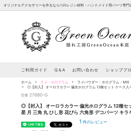
オリジナルアクセサリーを作るなら! UVレジン材料・ハンドメイド用パーツ専門店 隠れ工
★8/3更新 新商品★
■本店で買うとこんないいこと■
★7/24更
Ｑ＆Ａ/シ
2026謎福袋
★7/3更新 新商品★
コンテスト結果発表 - 一覧
★6/24更
福袋 作品例
★6/3更新 新商品★
★5/25更
レジン液・着色剤・オイル
カラリー大辞典
シール帳特
ご利用ガイド
Q＆A
お問い合わせ
ショップブ
★今これが買い！イチオシアイテム★
【UV-LE
パラコードクラフト特集
スクイーズ
★Resin Club（レジンクラブ）★
送料無料商
ホーム
ラメ・ホログラム
ラメパウダー・ホログラム・MIX
着色パウダー
◎【封入】 オーロラカラー 偏光ホログラム 12種セット ケース入り 
初心者さんも楽しくハンドメイド♪特集
おすすめデ
ふにゃふにゃ動く、謎の生き物を作ってみ
2026謎
27680-G
型番
た。
表
★スクイーズ特集★
ストーン・ビジュー
★スイーツ
◎【封入】 オーロラカラー 偏光ホログラム 12種セ
★猫モールド＆パーツ特集★
＃お急ぎ便
星 月 三角 丸 ひし形 花びら 六角形 デコパーツ キラ
キーホルダー基礎パーツ
＃レジン液迷ったらコレ！
＃初心者な
1
件のレビュー
＃文字・数字モールド
＃シェイカ