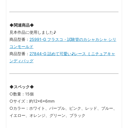
◆関連商品◆
見本作品に使用しました♪
商品型番：
25991-G フラスコ・試験管のカシャカシャ シリ
コンモールド
商品型番：
27844-G 詰めて可愛い♪レース ミニチュアキャ
ンディバッグ
◆スペック◆
○数量：15個
○サイズ：約12×6×6mm
○カラー：ホワイト、パープル、ピンク、レッド、ブルー、
イエロー、オレンジ、グリーン、ブラック