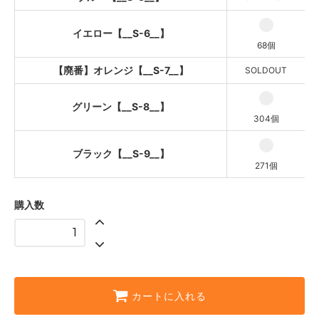
グリーン【__S-8__】
イエロー【__S-6__】
ブラック【__S-9__】
68個
【廃番】オレンジ【__S-7__】
SOLDOUT
グリーン【__S-8__】
304個
ブラック【__S-9__】
271個
購入数
カートに入れる