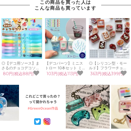
この商品を買った人は
こんな商品も買っています
◎【デコ用ソース】ま
【デコパーツ】ミニス
◎【シリコン型・モー
さるのチョコデコソー
トロー 10本セット ミニ
ルド】フラワーチョコ
ス 単品 フェイクソース
チュアスイーツ ドリン
レート シリコンモール
80円(税込88円)
103円(税込113円)
363円(税込399円)
トッピング ホイップデ
ク カフェ ホイップデコ
ド レジン型 花 チュー
コ ミニチュアスイーツ
フェイクスイーツ チャ
リップ すずらん アクセ
推し活 クラフト用 手芸
ーム キーホルダー 資材
サリー ミニチュアスイ
用 GreenOceanオリジ
材料 UVレジン 手芸 ク
ーツ バレンタイン UV
ナル♪《選べる14色》
ラフト《選べる9色》
レジン クラフト《選べ
る3種》