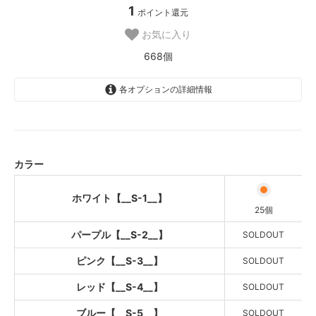
1
ポイント還元
お気に入り
668個
各オプションの詳細情報
ホワイト【__S-1__】
パープル【__S-2__】
SOLD OUT
カラー
ピンク【__S-3__】
SOLD OUT
ホワイト【__S-1__】
レッド【__S-4__】
25個
SOLD OUT
パープル【__S-2__】
SOLDOUT
ブルー【__S-5__】
SOLD OUT
ピンク【__S-3__】
SOLDOUT
イエロー【__S-6__】
レッド【__S-4__】
SOLDOUT
【廃番】オレンジ【__S-7__】
ブルー【__S-5__】
SOLDOUT
SOLD OUT