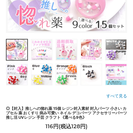
すべて見る
◎【封入】推しへの惚れ薬 15個 レジン封入素材 封入パーツ 小さい カ
プセル 薬 おくすり 病み可愛い ネイル デコパーツ アクセサリーパーツ
推し活 UVレジン 手芸 クラフト《選べる9色》
116円(税込128円)