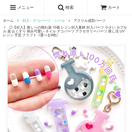
レジン液
まさるの涙
レジンセット
ドロップシール
メニュー
検索
カート
シリコンモールド
盛り専レジン
ホーム
封入・デコパーツ・シール
アクリル成型パーツ
◎【封入】推しへの惚れ薬 15個 レジン封入素材 封入パーツ 小さい カプセ
ル 薬 おくすり 病み可愛い ネイル デコパーツ アクセサリーパーツ 推し活 UV
レジン 手芸 クラフト《選べる9色》