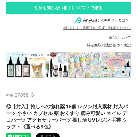
住所を知らない相手にeギフトで贈る
のeギフトとは？
eギフトをご利用前に必ずご確認ください
返品について
特定商取引法に基づく表記
27858-G
型番
◎【封入】推しへの惚れ薬 15個 レジン封入素材 封入パ
ーツ 小さい カプセル 薬 おくすり 病み可愛い ネイル デ
コパーツ アクセサリーパーツ 推し活 UVレジン 手芸 ク
ラフト《選べる9色》