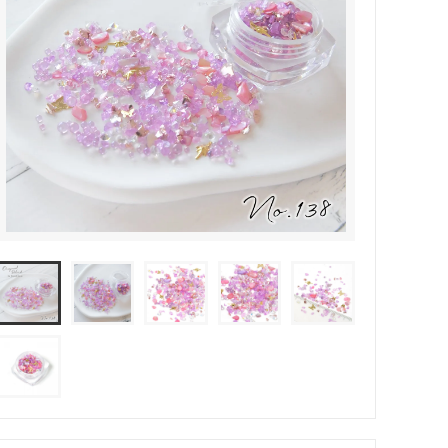
その他・雑貨
2024夏の福袋のレフィル売り場
★プレミアムシールシリーズ★
ラッピング・サービス
ーツ特集★
キャンディバッグの素の説明書
しセット
立体シール