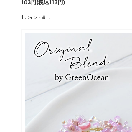
103円(税込113円)
ガラスドーム・ペン・他
＃つくってみたい！
2023福
1
ポイント還元
2025福袋のレフィル売り場
季節の特集
販売用資材・背景紙
★手作りドロップシール特集★
★しろたん
★ゆうパケ送料無料★1000円均一
★すみっコ