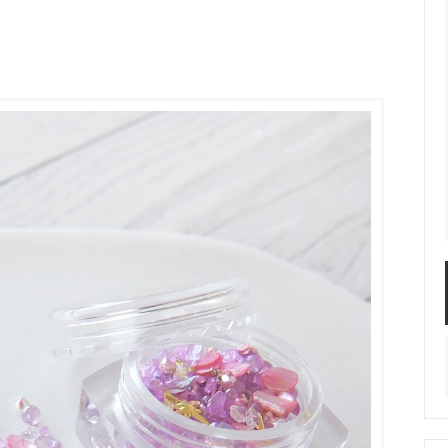
服飾パーツ
ビーズ・パール
袋のレフィル売り場
2024福袋のレフィル売り場
★ミニチュアの世界特集★
訳ありアウトレット
在庫限り・廃盤予定
★
★閉じ込めて楽しむ！かわいいパ
ぐらし立体シールセット★
★レジンでつくるMYすみっコぐら
★