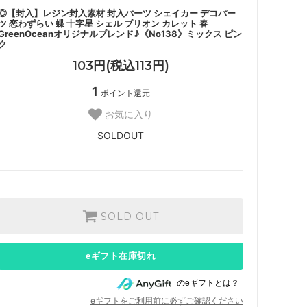
◎【封入】レジン封入素材 封入パーツ シェイカー デコパー
ツ 恋わずらい 蝶 十字星 シェル ブリオン カレット 春
GreenOceanオリジナルブレンド♪《No138》ミックス ピン
ク
103円(税込113円)
1
ポイント還元
お気に入り
SOLDOUT
SOLD OUT
eギフト在庫切れ
のeギフトとは？
eギフトをご利用前に必ずご確認ください