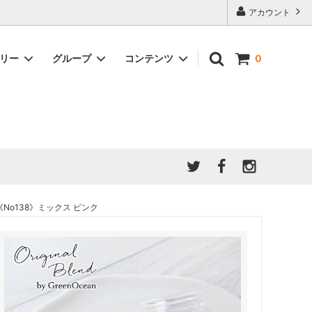
アカウント
ゴリー
グループ
コンテンツ
0
★7/9更新 新商品★
GreenOcean公式の仲間たち
ジンセット
福袋・ガチャ・謎
」結果発
★6/9更新 新商品★
親子でレジン♪クラフト特集
全商品を一気に見る!!
ド
ホイップデコ・粘土
Any giftについて
PADICO
｜保護猫活動
母の日特集
爆盛パック ★お得なまとめ買い特集★
ドライフラワー・押し花
No138》ミックス ピンク
★クリスマスプレゼント特集★
03！！！
チョコレートシリーズ 対応一覧
★
ーツ
★ミニ文字モールド特集★
ヘア基礎パーツ
＃プレゼントにおすすめ
ミール皿・デコ土台
＃推し活
＃レジン液をさらさらにしたい