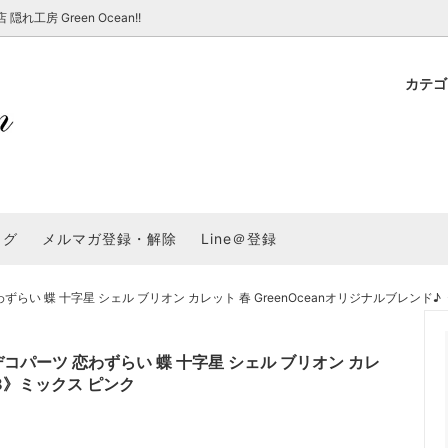
房 Green Ocean!!
カテ
新 新商品★
ョップでのお買い物 注意事項
★7/17更新 新商品★
GreenOcean各店舗の特徴
パラコード
スタートセット・レ
新 新商品★
・注意事項など - 一覧
★6/19更新 新商品★
2025謎福袋「わくわくコンテスト
表
新 新商品★
2026福袋のレフィル売り場
UVライト・道具
シリコン型・モール
集
教えて！レジン液の選び方
ログ
メルマガ登録・解除
Line＠登録
Dレジン液】まさるシリーズ
GreenOceanオリジナルシリーズ♪
クラフト特集
GreenOceanの新たな取り組み
品
★こだわりレジン道具特集★
封入・デコパーツ・シール
ラメ・ホログラム
について
い 蝶 十字星 シェル ブリオン カレット 春 GreenOceanオリジナルブレンド♪《
コ土台
高品質メッキパーツ
福袋「わくわくコンテスト」結果発
＼予告／超改良！まさるの涙 ver.
特集★
基本基礎パーツ
★大きな穴のビーズ＆グッズ特集
アクセサリー基礎パ
コパーツ 恋わずらい 蝶 十字星 シェル ブリオン カレ
＃ラッピング
38》ミックス ピンク
チャーム
空枠・フレーム
に買う？
＃自分でモールドつくりたい
ーモールド用フィルム
＃鉱石ストーンモールド