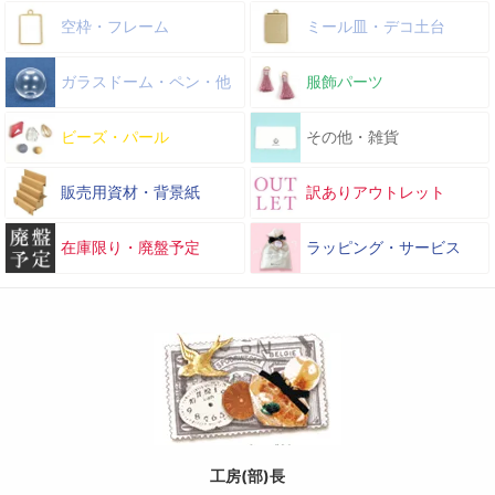
空枠・フレーム
ミール皿・デコ土台
ガラスドーム・ペン・他
服飾パーツ
ビーズ・パール
その他・雑貨
販売用資材・背景紙
訳ありアウトレット
在庫限り・廃盤予定
ラッピング・サービス
工房(部)長