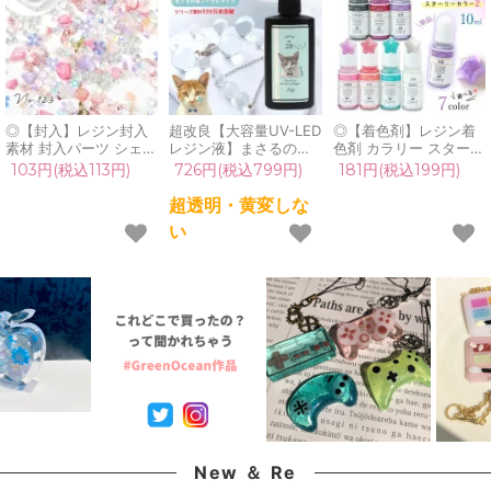
◎【封入】レジン封入
超改良【大容量UV-LED
◎【着色剤】レジン着
素材 封入パーツ シェイ
レジン液】まさるの涙
色剤 カラリー スターリ
カー デコパーツ フェミ
ver.03 超透明 70g 初心
ー2 単品 レジン着色料
103円(税込113円)
726円(税込799円)
181円(税込199円)
ニンフラワー 花 蝶 春
者 作家 コーティング
ラメカラー キラキラ 微
ガラスブリオン ビジュ
ハード 黄変しない 高品
細ラメ UVレジン液 高
超透明・黄変しな
ー GreenOceanオリジ
質 クリア 猫 UVレジン
発色 手芸 クラフト
い
ナルブレンド
液 安い おすすめ
GreenOceanオリジナ
♪《No123》ミックス
GreenOcean
ル♪《選べる7色》
ピンク
New ＆ Re