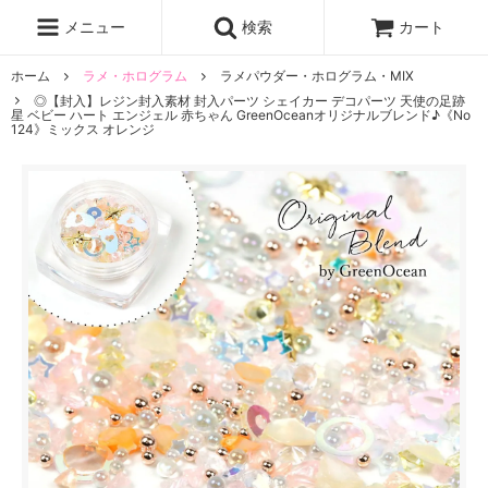
レジン液
まさるの涙
レジンセット
ドロップシール
メニュー
検索
カート
シリコンモールド
盛り専レジン
ホーム
ラメ・ホログラム
ラメパウダー・ホログラム・MIX
◎【封入】レジン封入素材 封入パーツ シェイカー デコパーツ 天使の足跡
星 ベビー ハート エンジェル 赤ちゃん GreenOceanオリジナルブレンド♪《No
124》ミックス オレンジ