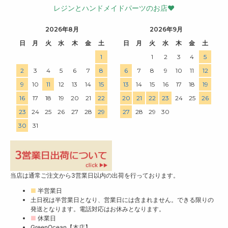
レジンとハンドメイドパーツのお店♥
2026年8月
2026年9月
日
月
火
水
木
金
土
日
月
火
水
木
金
土
1
1
2
3
4
5
2
3
4
5
6
7
8
6
7
8
9
10
11
12
9
10
11
12
13
14
15
13
14
15
16
17
18
19
16
17
18
19
20
21
22
20
21
22
23
24
25
26
23
24
25
26
27
28
29
27
28
29
30
30
31
当店は通常ご注文から3営業日以内の出荷を行っております。
■
半営業日
土日祝は半営業日となり、営業日には含まれません。できる限りの
発送となります。電話対応はお休みとなります。
■
休業日
GreenOcean【本店】