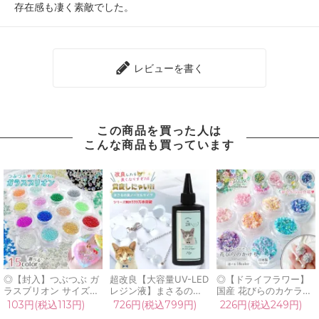
存在感も凄く素敵でした。
レビューを書く
この商品を買った人は
こんな商品も買っています
◎【封入】つぶつぶ ガ
超改良【大容量UV-LED
◎【ドライフラワー】
ラスブリオン サイズ
レジン液】まさるの涙
国産 花びらのカケラ
mix レジン封入素材 オ
ver.03 超透明 70g 初心
MIX プリザーブドフラ
103円(税込113円)
726円(税込799円)
226円(税込249円)
ーロラ 封入パーツ ガラ
者 作家 コーティング
ワー レジン封入素材 封