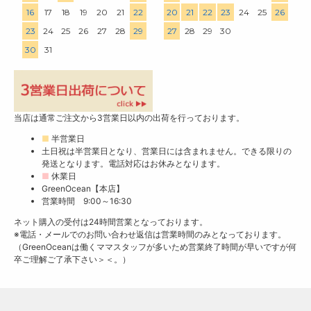
16
17
18
19
20
21
22
20
21
22
23
24
25
26
23
24
25
26
27
28
29
27
28
29
30
30
31
当店は通常ご注文から3営業日以内の出荷を行っております。
■
半営業日
土日祝は半営業日となり、営業日には含まれません。できる限りの
発送となります。電話対応はお休みとなります。
■
休業日
GreenOcean【本店】
営業時間 9:00～16:30
ネット購入の受付は24時間営業となっております。
※電話・メールでのお問い合わせ返信は営業時間のみとなっております。
（GreenOceanは働くママスタッフが多いため営業終了時間が早いですが何
卒ご理解ご了承下さい＞＜。）