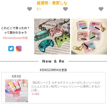
ス粒 ガラス玉 ビーズ
ハード 黄変しない 高品
入パーツ 日本製 花材
超透明・黄変しな
シェイカー デコパーツ
質 クリア 猫 UVレジン
本物 欠片 少量
い
カラフル キラキラ 手芸
液 安い おすすめ
GreenOceanオリジナ
クラフト 《選べる15
GreenOcean
ルブレンド♪《選べる
色》
18色》
New ＆ Re