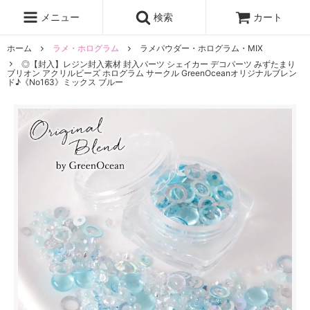
レジン液
まさるの涙
レジンセット
ドロップシール
メニュー
検索
カート
シリコンモールド
盛り専レジン
ホーム
ラメ・ホログラム
ラメパウダー・ホログラム・MIX
◎【封入】レジン封入素材 封入パーツ シェイカー デコパーツ みずたまり
ブリオン アクリルビーズ ホログラム サークル GreenOceanオリジナルブレン
ド♪《No163》ミックス ブルー