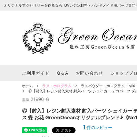
オリジナルアクセサリーを作るなら! UVレジン材料・ハンドメイド用パーツ専門店 隠れ工
★8/3更新 新商品★
■本店で買うとこんないいこと■
★7/24更
Ｑ＆Ａ/シ
2026謎福袋
★7/3更新 新商品★
コンテスト結果発表 - 一覧
★6/24更
福袋 作品例
★6/3更新 新商品★
★5/25更
レジン液・着色剤・オイル
カラリー大辞典
シール帳特
ご利用ガイド
Q＆A
お問い合わせ
ショップブ
★今これが買い！イチオシアイテム★
【UV-LE
パラコードクラフト特集
スクイーズ
★Resin Club（レジンクラブ）★
送料無料商
ホーム
ラメ・ホログラム
ラメパウダー・ホログラム・MIX
着色パウダー
◎【封入】レジン封入素材 封入パーツ シェイカー デコパーツ ブルー
初心者さんも楽しくハンドメイド♪特集
おすすめデ
ふにゃふにゃ動く、謎の生き物を作ってみ
2026謎
21990-G
型番
た。
表
★スクイーズ特集★
ストーン・ビジュー
★スイーツ
◎【封入】レジン封入素材 封入パーツ シェイカー 
★猫モールド＆パーツ特集★
＃お急ぎ便
ス 蝶 お花 GreenOceanオリジナルブレンド♪《N
キーホルダー基礎パーツ
＃レジン液迷ったらコレ！
＃初心者な
1
件のレビュー
＃文字・数字モールド
＃シェイカ