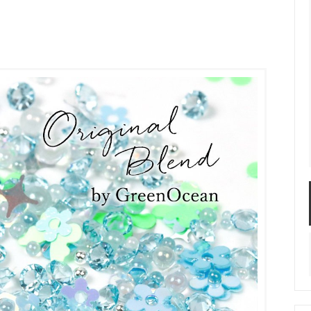
服飾パーツ
ビーズ・パール
袋のレフィル売り場
2024福袋のレフィル売り場
★ミニチュアの世界特集★
訳ありアウトレット
在庫限り・廃盤予定
★
★閉じ込めて楽しむ！かわいいパ
ぐらし立体シールセット★
★レジンでつくるMYすみっコぐら
★