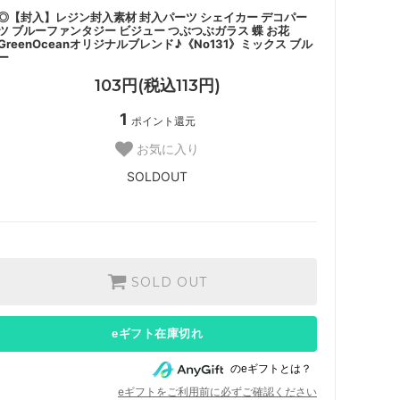
◎【封入】レジン封入素材 封入パーツ シェイカー デコパー
ツ ブルーファンタジー ビジュー つぶつぶガラス 蝶 お花
GreenOceanオリジナルブレンド♪《No131》ミックス ブル
ー
103円(税込113円)
1
ポイント還元
お気に入り
SOLDOUT
SOLD OUT
eギフト在庫切れ
のeギフトとは？
eギフトをご利用前に必ずご確認ください