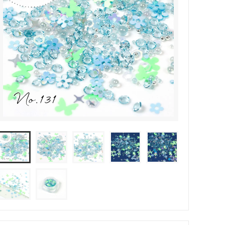
その他・雑貨
2024夏の福袋のレフィル売り場
★プレミアムシールシリーズ★
ラッピング・サービス
ーツ特集★
キャンディバッグの素の説明書
しセット
立体シール