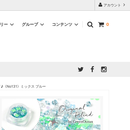
アカウント
ゴリー
グループ
コンテンツ
0
★7/9更新 新商品★
GreenOcean公式の仲間たち
ジンセット
福袋・ガチャ・謎
」結果発
★6/9更新 新商品★
親子でレジン♪クラフト特集
全商品を一気に見る!!
ド
ホイップデコ・粘土
Any giftについて
PADICO
｜保護猫活動
母の日特集
爆盛パック ★お得なまとめ買い特集★
ドライフラワー・押し花
♪《No131》ミックス ブルー
★クリスマスプレゼント特集★
03！！！
チョコレートシリーズ 対応一覧
★
ーツ
★ミニ文字モールド特集★
ヘア基礎パーツ
＃プレゼントにおすすめ
ミール皿・デコ土台
＃推し活
＃レジン液をさらさらにしたい