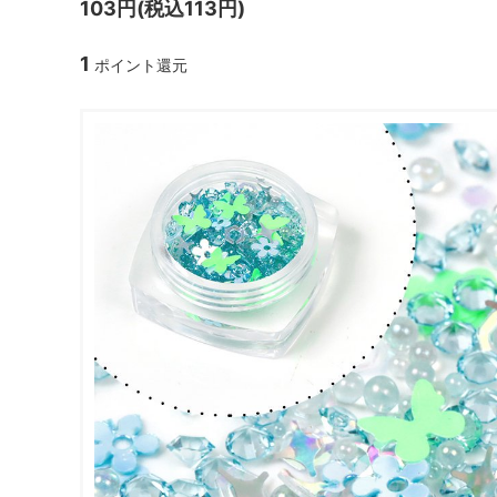
103円(税込113円)
ガラスドーム・ペン・他
＃つくってみたい！
2023福
1
ポイント還元
2025福袋のレフィル売り場
季節の特集
販売用資材・背景紙
★手作りドロップシール特集★
★しろたん
★ゆうパケ送料無料★1000円均一
★すみっコ