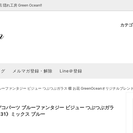
房 Green Ocean!!
カテ
新 新商品★
ョップでのお買い物 注意事項
★7/17更新 新商品★
GreenOcean各店舗の特徴
パラコード
スタートセット・レ
新 新商品★
・注意事項など - 一覧
★6/19更新 新商品★
2025謎福袋「わくわくコンテスト
表
新 新商品★
2026福袋のレフィル売り場
UVライト・道具
シリコン型・モール
集
教えて！レジン液の選び方
ログ
メルマガ登録・解除
Line＠登録
Dレジン液】まさるシリーズ
GreenOceanオリジナルシリーズ♪
クラフト特集
GreenOceanの新たな取り組み
品
★こだわりレジン道具特集★
封入・デコパーツ・シール
ラメ・ホログラム
について
ファンタジー ビジュー つぶつぶガラス 蝶 お花 GreenOceanオリジナルブレンド
コ土台
高品質メッキパーツ
福袋「わくわくコンテスト」結果発
＼予告／超改良！まさるの涙 ver.
特集★
基本基礎パーツ
★大きな穴のビーズ＆グッズ特集
アクセサリー基礎パ
デコパーツ ブルーファンタジー ビジュー つぶつぶガラ
＃ラッピング
o131》ミックス ブルー
チャーム
空枠・フレーム
に買う？
＃自分でモールドつくりたい
ーモールド用フィルム
＃鉱石ストーンモールド