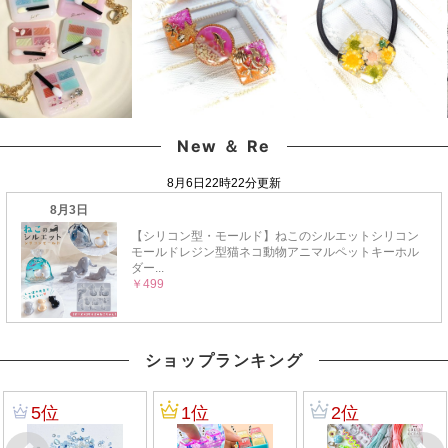
ジナル♪《選べる2種》
クラフト 《選べる15
ルブレンド♪《選べる
色》
18色》
New ＆ Re
ショップランキング