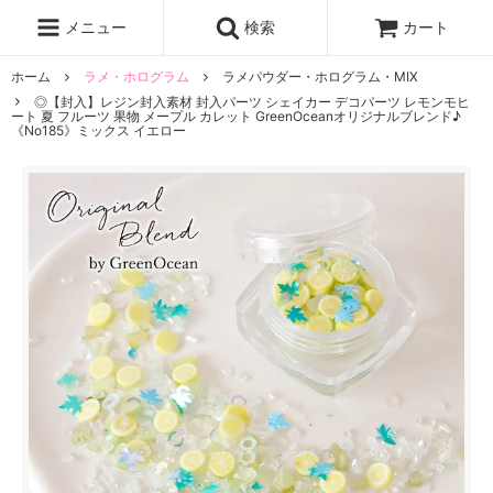
レジン液
まさるの涙
レジンセット
ドロップシール
メニュー
検索
カート
シリコンモールド
盛り専レジン
ホーム
ラメ・ホログラム
ラメパウダー・ホログラム・MIX
◎【封入】レジン封入素材 封入パーツ シェイカー デコパーツ レモンモヒ
ート 夏 フルーツ 果物 メープル カレット GreenOceanオリジナルブレンド♪
《No185》ミックス イエロー