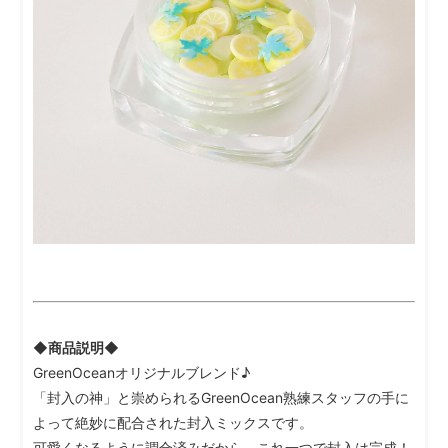
◆商品説明◆
GreenOceanオリジナルブレンド♪
「封入の神」と崇められるGreenOcean熟練スタッフの手に
よって絶妙に配合された封入ミックスです。
可愛くなるように調合済みだから、これ一つで封入は完成！