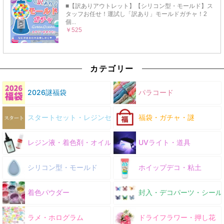
カテゴリー
2026謎福袋
パラコード
スタートセット・レジンセット
福袋・ガチャ・謎
レジン液・着色剤・オイル
UVライト・道具
シリコン型・モールド
ホイップデコ・粘土
着色パウダー
封入・デコパーツ・シール
ラメ・ホログラム
ドライフラワー・押し花