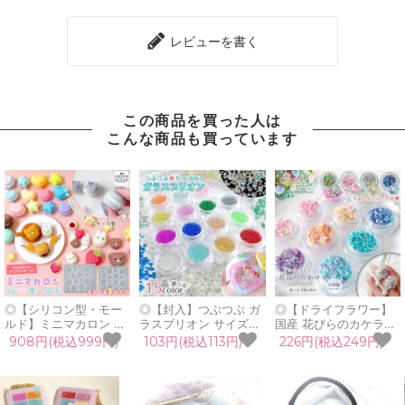
レビューを書く
この商品を買った人は
こんな商品も買っています
◎【シリコン型・モー
◎【封入】つぶつぶ ガ
◎【ドライフラワー】
ルド】ミニマカロン シ
ラスブリオン サイズ
国産 花びらのカケラ
リコンモールド レジン
mix レジン封入素材 オ
MIX プリザーブドフラ
908円(税込999円)
103円(税込113円)
226円(税込249円)
型 セット リアル ミニ
ーロラ 封入パーツ ガラ
ワー レジン封入素材 封
チュアスイーツ 猫 うさ
ス粒 ガラス玉 ビーズ
入パーツ 日本製 花材
ぎ クマ めんだこ UVレ
シェイカー デコパーツ
本物 欠片 少量
ジン GreenOceanオリ
カラフル キラキラ 手芸
GreenOceanオリジナ