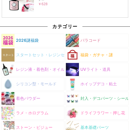
カテゴリー
2026謎福袋
パラコード
スタートセット・レジンセット
福袋・ガチャ・謎
レジン液・着色剤・オイル
UVライト・道具
シリコン型・モールド
ホイップデコ・粘土
着色パウダー
封入・デコパーツ・シール
ラメ・ホログラム
ドライフラワー・押し花
ストーン・ビジュー
基本基礎パーツ