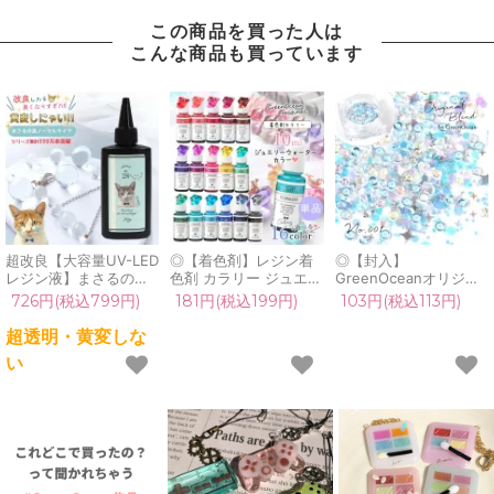
この商品を買った人は
こんな商品も買っています
超改良【大容量UV-LED
◎【着色剤】レジン着
◎【封入】
レジン液】まさるの涙
色剤 カラリー ジュエリ
GreenOceanオリジナ
ver.03 超透明 70g 初心
ーウォーターカラー 単
ルブレンド
726円(税込799円)
181円(税込199円)
103円(税込113円)
者 作家 コーティング
品 レジン着色料 定番
♪《No.001》[限定封
ハード 黄変しない 高品
クリア 透明 宝石 UVレ
入,デコパーツ,ラメホ
超透明・黄変しな
質 クリア 猫 UVレジン
ジン液 高発色 クラフト
ロ,ビジュー,お粉,レジ
い
液 安い おすすめ
GreenOceanオリジナ
ン封入,ネイルパーツ,シ
GreenOcean
ル♪《選べる16色》
ェイカーモールド,手芸,
封入素材]