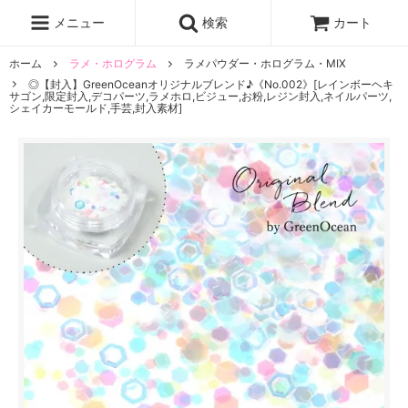
レジン液
まさるの涙
レジンセット
ドロップシール
メニュー
検索
カート
シリコンモールド
盛り専レジン
ホーム
ラメ・ホログラム
ラメパウダー・ホログラム・MIX
◎【封入】GreenOceanオリジナルブレンド♪《No.002》[レインボーヘキ
サゴン,限定封入,デコパーツ,ラメホロ,ビジュー,お粉,レジン封入,ネイルパーツ,
シェイカーモールド,手芸,封入素材]