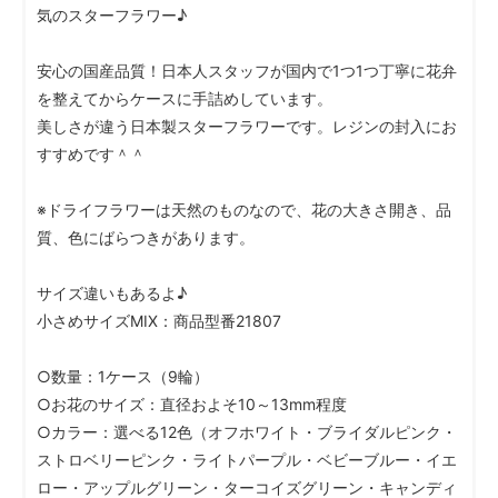
気のスターフラワー♪
安心の国産品質！日本人スタッフが国内で1つ1つ丁寧に花弁
を整えてからケースに手詰めしています。
美しさが違う日本製スターフラワーです。レジンの封入にお
すすめです＾＾
※ドライフラワーは天然のものなので、花の大きさ開き、品
質、色にばらつきがあります。
サイズ違いもあるよ♪
小さめサイズMIX：商品型番21807
○数量：1ケース（9輪）
○お花のサイズ：直径およそ10～13mm程度
○カラー：選べる12色（オフホワイト・ブライダルピンク・
ストロベリーピンク・ライトパープル・ベビーブルー・イエ
ロー・アップルグリーン・ターコイズグリーン・キャンディ