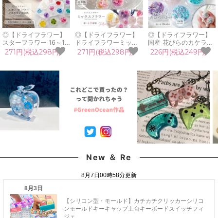
◎【ドライフラワー】
◎【ドライフラワー】
◎【ドライフラワー】
スターフラワー 16～18
ドライフラワーミック
国産 花びらのカケラ
輪 単色 小さめサイズ
ス 日本製 ハーバリウム
MIX プリザーブドフラ
271円(税込298円)
271円(税込298円)
226円(税込249円)
MIX 日本製 国産 レジン
ハーバリューム プリザ
ワー レジン封入素材 封
封入 ネイルパーツ ネイ
ーブドフラワー レジン
入パーツ 日本製 花材
ルアート 花材 小花 プ
封入 ネイル 封入素材
本物 欠片 少量
リザーブドフラワー 本
花材 小花 本物 パーツ
GreenOceanオリジナ
物 自然素材 《選べる12
自然素材 小分け《選べ
ルブレンド♪《選べる
色》
る20種類》
18色》
New ＆ Re