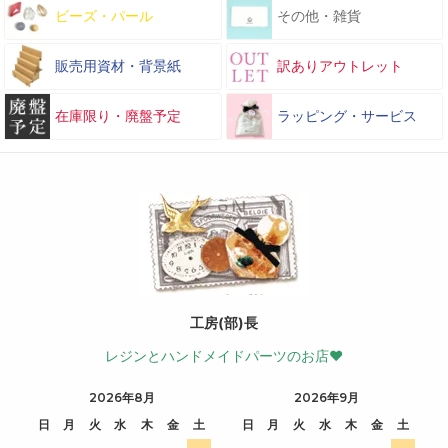
ビーズ・パール
その他・雑貨
販売用資材・背景紙
訳ありアウトレット
在庫限り・廃盤予定
ラッピング・サービス
工房(部)長
レジンとハンドメイドパーツのお店♥
2026年8月
2026年9月
日
月
火
水
木
金
土
日
月
火
水
木
金
土