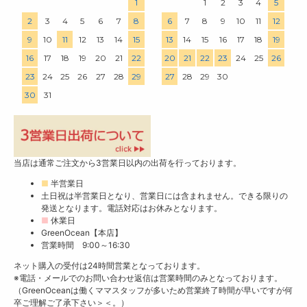
1
1
2
3
4
5
2
3
4
5
6
7
8
6
7
8
9
10
11
12
9
10
11
12
13
14
15
13
14
15
16
17
18
19
16
17
18
19
20
21
22
20
21
22
23
24
25
26
23
24
25
26
27
28
29
27
28
29
30
30
31
当店は通常ご注文から3営業日以内の出荷を行っております。
■
半営業日
土日祝は半営業日となり、営業日には含まれません。できる限りの
発送となります。電話対応はお休みとなります。
■
休業日
GreenOcean【本店】
営業時間 9:00～16:30
ネット購入の受付は24時間営業となっております。
※電話・メールでのお問い合わせ返信は営業時間のみとなっております。
（GreenOceanは働くママスタッフが多いため営業終了時間が早いですが何
卒ご理解ご了承下さい＞＜。）