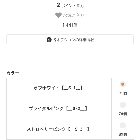
2
ポイント還元
お気に入り
1,441個
各オプションの詳細情報
オフホワイト【__S-1__】
ブライダルピンク【__S-2__】
ストロベリーピンク【__S-3__】
カラー
ライトパープル【__S-4__】
オフホワイト【__S-1__】
ベビーブルー【__S-5__】
31個
イエロー【__S-6__】
ブライダルピンク【__S-2__】
76個
アップルグリーン【__S-7__】
ターコイズグリーン【__S-8__】
ストロベリーピンク【__S-3__】
89個
キャンディーブルー【__S-9__】