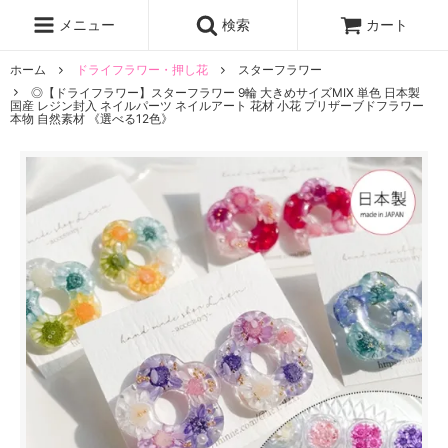
レジン液
まさるの涙
レジンセット
ドロップシール
メニュー
検索
カート
シリコンモールド
盛り専レジン
ホーム
ドライフラワー・押し花
スターフラワー
◎【ドライフラワー】スターフラワー 9輪 大きめサイズMIX 単色 日本製
国産 レジン封入 ネイルパーツ ネイルアート 花材 小花 プリザーブドフラワー
本物 自然素材 《選べる12色》