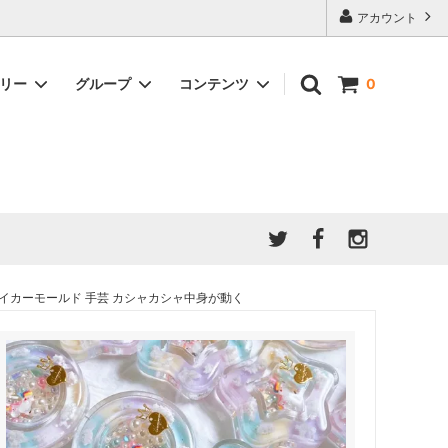
アカウント
ゴリー
グループ
コンテンツ
0
★7/9更新 新商品★
GreenOcean公式の仲間たち
ジンセット
福袋・ガチャ・謎
」結果発
★6/9更新 新商品★
親子でレジン♪クラフト特集
全商品を一気に見る!!
ド
ホイップデコ・粘土
Any giftについて
PADICO
｜保護猫活動
母の日特集
爆盛パック ★お得なまとめ買い特集★
ドライフラワー・押し花
ェイカーモールド 手芸 カシャカシャ中身が動く
★クリスマスプレゼント特集★
03！！！
チョコレートシリーズ 対応一覧
★
ーツ
★ミニ文字モールド特集★
ヘア基礎パーツ
＃プレゼントにおすすめ
ミール皿・デコ土台
＃推し活
＃レジン液をさらさらにしたい