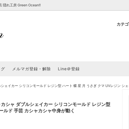
房 Green Ocean!!
カテ
新 新商品★
ョップでのお買い物 注意事項
★7/17更新 新商品★
GreenOcean各店舗の特徴
パラコード
スタートセット・レ
新 新商品★
・注意事項など - 一覧
★6/19更新 新商品★
2025謎福袋「わくわくコンテスト
表
新 新商品★
2026福袋のレフィル売り場
UVライト・道具
シリコン型・モール
集
教えて！レジン液の選び方
ログ
メルマガ登録・解除
Line＠登録
Dレジン液】まさるシリーズ
GreenOceanオリジナルシリーズ♪
クラフト特集
GreenOceanの新たな取り組み
品
★こだわりレジン道具特集★
封入・デコパーツ・シール
ラメ・ホログラム
について
イカー シリコンモールド レジン型 ハート 蝶 星 月 うさぎ クマ UVレジン シ
コ土台
高品質メッキパーツ
福袋「わくわくコンテスト」結果発
＼予告／超改良！まさるの涙 ver.
特集★
基本基礎パーツ
★大きな穴のビーズ＆グッズ特集
アクセサリー基礎パ
カシャ ダブルシェイカー シリコンモールド レジン型
＃ラッピング
ーモールド 手芸 カシャカシャ中身が動く
チャーム
空枠・フレーム
に買う？
＃自分でモールドつくりたい
ーモールド用フィルム
＃鉱石ストーンモールド