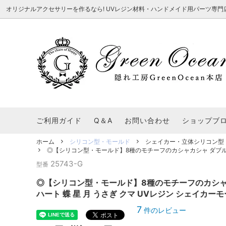
オリジナルアクセサリーを作るなら! UVレジン材料・ハンドメイド用パーツ専門店 隠れ工
★8/3更新 新商品★
■本店で買うとこんないいこと■
★7/24更
Ｑ＆Ａ/シ
2026謎福袋
★7/3更新 新商品★
コンテスト結果発表 - 一覧
★6/24更
福袋 作品例
★6/3更新 新商品★
★5/25更
レジン液・着色剤・オイル
カラリー大辞典
シール帳特
ご利用ガイド
Q＆A
お問い合わせ
ショップブ
★今これが買い！イチオシアイテム★
【UV-LE
パラコードクラフト特集
スクイーズ
★Resin Club（レジンクラブ）★
送料無料商
ホーム
シリコン型・モールド
シェイカー・立体シリコン型
着色パウダー
◎【シリコン型・モールド】8種のモチーフのカシャカシャ ダブルシェ
初心者さんも楽しくハンドメイド♪特集
おすすめデ
ふにゃふにゃ動く、謎の生き物を作ってみ
2026謎
25743-G
型番
た。
表
★スクイーズ特集★
ストーン・ビジュー
★スイーツ
◎【シリコン型・モールド】8種のモチーフのカシャ
★猫モールド＆パーツ特集★
＃お急ぎ便
ハート 蝶 星 月 うさぎ クマ UVレジン シェイカ
キーホルダー基礎パーツ
＃レジン液迷ったらコレ！
＃初心者な
7
件のレビュー
＃文字・数字モールド
＃シェイカ