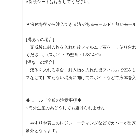
※保護シートははがしてください。
★液体を後から注入できる溝があるモールドと無いモー
[溝ありの場合]
・完成後に封入物を入れた後フィルムで蓋をして貼り合
ください。(スポイトの型番：17814-G)
[溝なしの場合]
・液体を入れる場合、封入物を入れた後フィルムで蓋を
スなどで目立たない場所に開けてスポイトなどで液体を
◆モールド全般の注意事項◆
~海外生産の為どうしても避けられません~
・やすりや表面のレジンコーティングなどでカバーが出
象外となります。