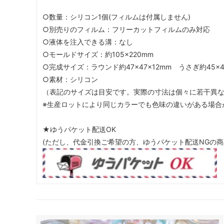
○数量：シリコン1個(フィルムは付属しません)
○別売りのフィルム：フリーカットフィルムのみ対応
○液体を注入できる溝：なし
○モールドサイズ：約105×220mm
○完成サイズ：ラウンド約47×47×12mm うさぎ約45
○素材：シリコン
（表記のサイズは目安です。実際の寸法は個々に若干異
※生産ロットにより同じカラーでも色味の違いがある場合
★ゆうパケット配送OK
(ただし、代金引換ご希望の方、ゆうパケット配送NGの