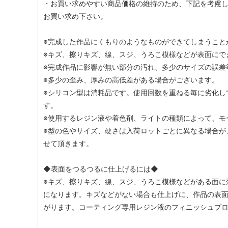
・お買い求めやすい商品価格の維持のため、下記を考慮
お買い求め下さい。
※完成した作品にくもりのようなものができてしまうこと
※キズ、擦りキズ、線、スジ、うろこ模様などが表面にで
※完成作品に影響が無い部分の汚れ、多少のサイズの誤差
※多少の歪み、厚みの高低差がある場合がございます。
※シリコン型は消耗品です。使用回数を重ねる毎に劣化し
す。
※使用するレジン液や着色剤、ライトの種類によって、モ
※型の色やサイズ、硬さは入荷ロットごとに異なる場合が
せて頂きます。
◆表面をつるつるに仕上げるには◆
※キズ、擦りキズ、線、スジ、うろこ模様などがある面に
になります。キズなどがない場合も仕上げに、作品の表
がります。コーティング専用レジン液のフィニッシュプログロ