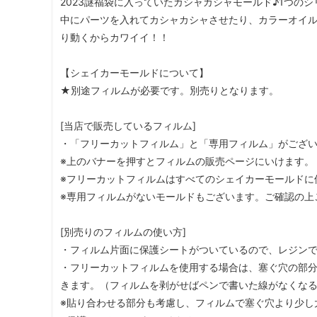
2023謎福袋に入っていたカシャカシャモールド♪1つの
中にパーツを入れてカシャカシャさせたり、カラーオイ
り動くからカワイイ！！
【シェイカーモールドについて】
★別途フィルムが必要です。別売りとなります。
[当店で販売しているフィルム]
・「フリーカットフィルム」と「専用フィルム」がござ
※上のバナーを押すとフィルムの販売ページにいけます。
※フリーカットフィルムはすべてのシェイカーモールドに
※専用フィルムがないモールドもございます。ご確認の上
[別売りのフィルムの使い方]
・フィルム片面に保護シートがついているので、レジン
・フリーカットフィルムを使用する場合は、塞ぐ穴の部
きます。（フィルムを剥がせばペンで書いた線がなくなる
※貼り合わせる部分も考慮し、フィルムで塞ぐ穴より少し