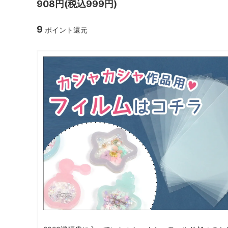
908円(税込999円)
ガラスドーム・ペン・他
＃つくってみたい！
2023福
9
ポイント還元
2025福袋のレフィル売り場
季節の特集
販売用資材・背景紙
★手作りドロップシール特集★
★しろたん
★ゆうパケ送料無料★1000円均一
★すみっコ