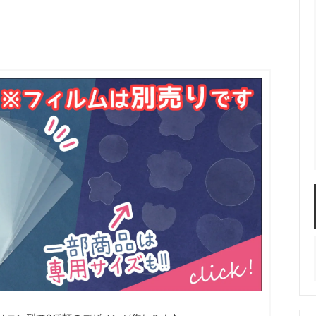
服飾パーツ
ビーズ・パール
袋のレフィル売り場
2024福袋のレフィル売り場
★ミニチュアの世界特集★
訳ありアウトレット
在庫限り・廃盤予定
★
★閉じ込めて楽しむ！かわいいパ
ぐらし立体シールセット★
★レジンでつくるMYすみっコぐら
★