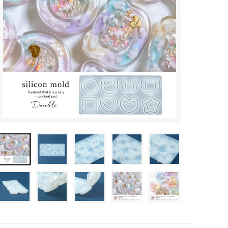
その他・雑貨
2024夏の福袋のレフィル売り場
★プレミアムシールシリーズ★
ラッピング・サービス
ーツ特集★
キャンディバッグの素の説明書
しセット
立体シール