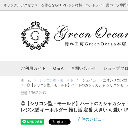
オリジナルアクセサリーを作るなら! UVレジン材料・ハンドメイド用パーツ専門店 隠れ工
★8/3更新 新商品★
■本店で買うとこんないいこと■
★7/24更
Ｑ＆Ａ/シ
2026謎福袋
★7/3更新 新商品★
コンテスト結果発表 - 一覧
★6/24更
福袋 作品例
★6/3更新 新商品★
★5/25更
レジン液・着色剤・オイル
カラリー大辞典
シール帳特
ご利用ガイド
Q＆A
お問い合わせ
ショップブ
★今これが買い！イチオシアイテム★
【UV-LE
パラコードクラフト特集
スクイーズ
★Resin Club（レジンクラブ）★
送料無料商
ホーム
シリコン型・モールド
シェイカー・立体シリコン型
着色パウダー
◎【シリコン型・モールド】ハートのカシャカシャ シリコンモールド 
初心者さんも楽しくハンドメイド♪特集
おすすめデ
ふにゃふにゃ動く、謎の生き物を作ってみ
2026謎
19672-G
型番
た。
表
★スクイーズ特集★
ストーン・ビジュー
★スイーツ
◎【シリコン型・モールド】ハートのカシャカシャ 
★猫モールド＆パーツ特集★
＃お急ぎ便
レジン型 キーホルダー 推し活 定番 大きい 可愛い U
キーホルダー基礎パーツ
＃レジン液迷ったらコレ！
＃初心者な
7
件のレビュー
＃文字・数字モールド
＃シェイカ