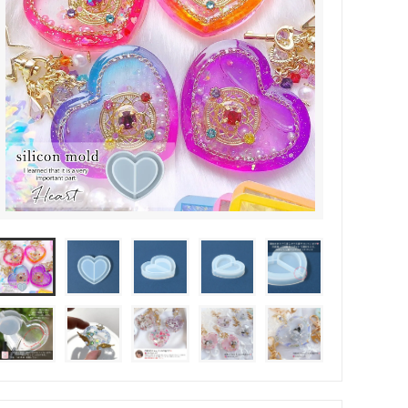
その他・雑貨
2024夏の福袋のレフィル売り場
★プレミアムシールシリーズ★
ラッピング・サービス
ーツ特集★
キャンディバッグの素の説明書
しセット
立体シール