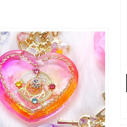
服飾パーツ
ビーズ・パール
袋のレフィル売り場
2024福袋のレフィル売り場
★ミニチュアの世界特集★
訳ありアウトレット
在庫限り・廃盤予定
★
★閉じ込めて楽しむ！かわいいパ
ぐらし立体シールセット★
★レジンでつくるMYすみっコぐら
★