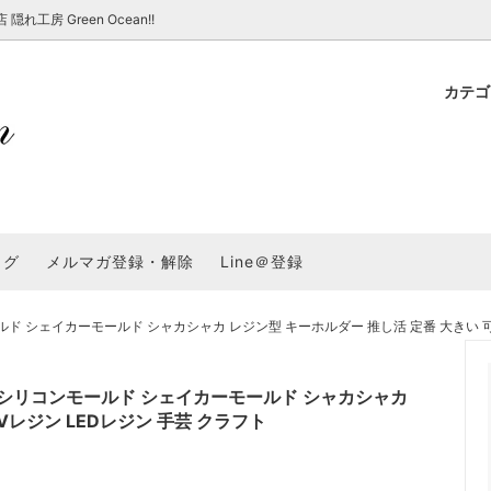
房 Green Ocean!!
カテ
新 新商品★
ョップでのお買い物 注意事項
★7/17更新 新商品★
GreenOcean各店舗の特徴
パラコード
スタートセット・レ
新 新商品★
・注意事項など - 一覧
★6/19更新 新商品★
2025謎福袋「わくわくコンテスト
表
新 新商品★
2026福袋のレフィル売り場
UVライト・道具
シリコン型・モール
集
教えて！レジン液の選び方
ログ
メルマガ登録・解除
Line＠登録
Dレジン液】まさるシリーズ
GreenOceanオリジナルシリーズ♪
クラフト特集
GreenOceanの新たな取り組み
品
★こだわりレジン道具特集★
封入・デコパーツ・シール
ラメ・ホログラム
について
シェイカーモールド シャカシャカ レジン型 キーホルダー 推し活 定番 大きい 可愛
コ土台
高品質メッキパーツ
福袋「わくわくコンテスト」結果発
＼予告／超改良！まさるの涙 ver.
特集★
基本基礎パーツ
★大きな穴のビーズ＆グッズ特集
アクセサリー基礎パ
シリコンモールド シェイカーモールド シャカシャカ
＃ラッピング
Vレジン LEDレジン 手芸 クラフト
チャーム
空枠・フレーム
に買う？
＃自分でモールドつくりたい
ーモールド用フィルム
＃鉱石ストーンモールド