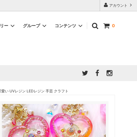
アカウント
ゴリー
グループ
コンテンツ
0
★7/9更新 新商品★
GreenOcean公式の仲間たち
ジンセット
福袋・ガチャ・謎
」結果発
★6/9更新 新商品★
親子でレジン♪クラフト特集
全商品を一気に見る!!
ド
ホイップデコ・粘土
Any giftについて
PADICO
｜保護猫活動
母の日特集
爆盛パック ★お得なまとめ買い特集★
ドライフラワー・押し花
い UVレジン LEDレジン 手芸 クラフト
★クリスマスプレゼント特集★
03！！！
チョコレートシリーズ 対応一覧
★
ーツ
★ミニ文字モールド特集★
ヘア基礎パーツ
＃プレゼントにおすすめ
ミール皿・デコ土台
＃推し活
＃レジン液をさらさらにしたい