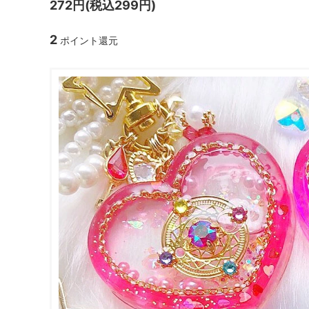
272円(税込299円)
ガラスドーム・ペン・他
＃つくってみたい！
2023福
2
ポイント還元
2025福袋のレフィル売り場
季節の特集
販売用資材・背景紙
★手作りドロップシール特集★
★しろたん
★ゆうパケ送料無料★1000円均一
★すみっコ