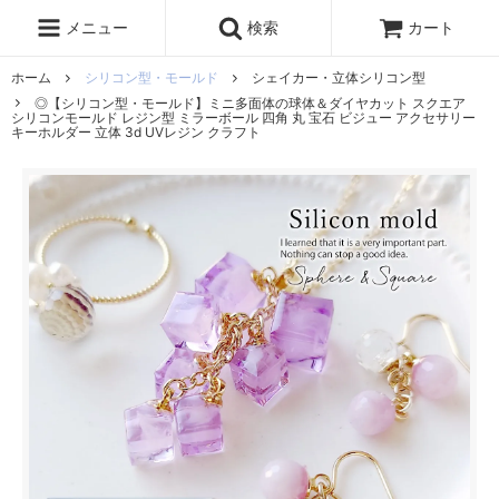
レジン液
まさるの涙
レジンセット
ドロップシール
メニュー
検索
カート
シリコンモールド
盛り専レジン
ホーム
シリコン型・モールド
シェイカー・立体シリコン型
◎【シリコン型・モールド】ミニ多面体の球体＆ダイヤカット スクエア
シリコンモールド レジン型 ミラーボール 四角 丸 宝石 ビジュー アクセサリー
キーホルダー 立体 3d UVレジン クラフト