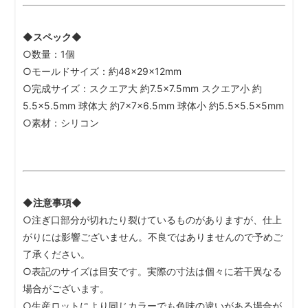
◆スペック◆
○数量：1個
○モールドサイズ：約48×29×12mm
○完成サイズ：スクエア大 約7.5×7.5mm スクエア小 約
5.5×5.5mm 球体大 約7×7×6.5mm 球体小 約5.5×5.5×5mm
○素材：シリコン
◆注意事項◆
○注ぎ口部分が切れたり裂けているものがありますが、仕上
がりには影響ございません。不良ではありませんので予めご
了承ください。
○表記のサイズは目安です。実際の寸法は個々に若干異なる
場合がございます。
○生産ロットにより同じカラーでも色味の違いがある場合が