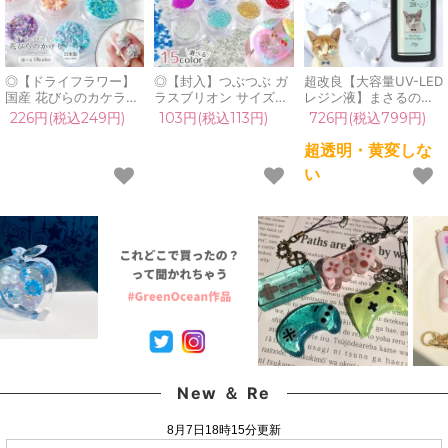
◎【ドライフラワー】
◎【封入】つぶつぶ ガ
超改良【大容量UV-LED
国産 花びらのカケラ
ラスブリオン サイズ
レジン液】まさるの涙
MIX プリザーブドフラ
mix レジン封入素材 オ
ver.03 超透明 70g 初心
226円(税込249円)
103円(税込113円)
726円(税込799円)
ワー レジン封入素材 封
ーロラ 封入パーツ ガラ
者 作家 コーティング
入パーツ 日本製 花材
ス粒 ガラス玉 ビーズ
ハード 黄変しない 高品
超透明・黄変しな
本物 欠片 少量
シェイカー デコパーツ
質 クリア 猫 UVレジン
い
GreenOceanオリジナ
カラフル キラキラ 手芸
液 安い おすすめ
ルブレンド♪《選べる
クラフト 《選べる15
GreenOcean
18色》
色》
New ＆ Re