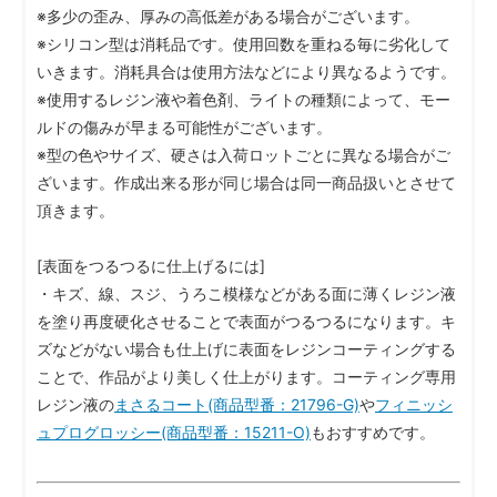
※多少の歪み、厚みの高低差がある場合がございます。
※シリコン型は消耗品です。使用回数を重ねる毎に劣化して
いきます。消耗具合は使用方法などにより異なるようです。
※使用するレジン液や着色剤、ライトの種類によって、モー
ルドの傷みが早まる可能性がございます。
※型の色やサイズ、硬さは入荷ロットごとに異なる場合がご
ざいます。作成出来る形が同じ場合は同一商品扱いとさせて
頂きます。
[表面をつるつるに仕上げるには]
・キズ、線、スジ、うろこ模様などがある面に薄くレジン液
を塗り再度硬化させることで表面がつるつるになります。キ
ズなどがない場合も仕上げに表面をレジンコーティングする
ことで、作品がより美しく仕上がります。コーティング専用
レジン液の
まさるコート(商品型番：21796-G)
や
フィニッシ
ュプログロッシー(商品型番：15211-O)
もおすすめです。