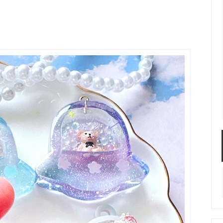
服飾パーツ
ビーズ・パール
袋のレフィル売り場
2024福袋のレフィル売り場
★ミニチュアの世界特集★
訳ありアウトレット
在庫限り・廃盤予定
★
★閉じ込めて楽しむ！かわいいパ
ぐらし立体シールセット★
★レジンでつくるMYすみっコぐら
★