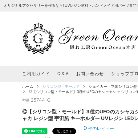
オリジナルアクセサリーを作るなら! UVレジン材料・ハンドメイド用パーツ専門店 隠れ工
★8/3更新 新商品★
■本店で買うとこんないいこと■
★7/24更
Ｑ＆Ａ/シ
2026謎福袋
★7/3更新 新商品★
コンテスト結果発表 - 一覧
★6/24更
福袋 作品例
★6/3更新 新商品★
★5/25更
レジン液・着色剤・オイル
カラリー大辞典
シール帳特
ご利用ガイド
Q＆A
お問い合わせ
ショップブ
★今これが買い！イチオシアイテム★
【UV-LE
パラコードクラフト特集
スクイーズ
★Resin Club（レジンクラブ）★
送料無料商
ホーム
シリコン型・モールド
シェイカー・立体シリコン型
着色パウダー
◎【シリコン型・モールド】3種のUFOのカシャカシャ シリコンモー
初心者さんも楽しくハンドメイド♪特集
おすすめデ
ふにゃふにゃ動く、謎の生き物を作ってみ
2026謎
25744-G
型番
た。
表
★スクイーズ特集★
ストーン・ビジュー
★スイーツ
◎【シリコン型・モールド】3種のUFOのカシャカシ
★猫モールド＆パーツ特集★
＃お急ぎ便
ャカ レジン型 宇宙船 キーホルダー UVレジン LED
キーホルダー基礎パーツ
＃レジン液迷ったらコレ！
＃初心者な
0
件のレビュー
＃文字・数字モールド
＃シェイカ