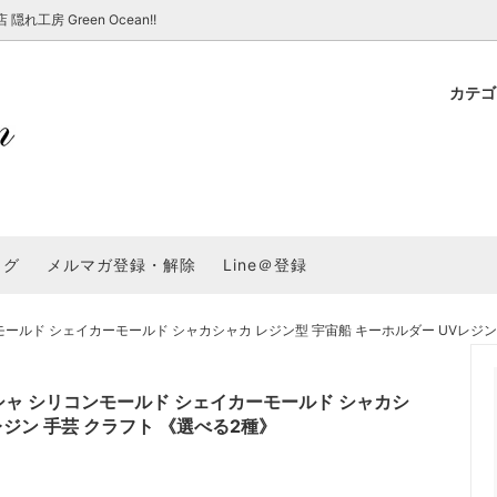
房 Green Ocean!!
カテ
新 新商品★
ョップでのお買い物 注意事項
★7/17更新 新商品★
GreenOcean各店舗の特徴
パラコード
スタートセット・レ
新 新商品★
・注意事項など - 一覧
★6/19更新 新商品★
2025謎福袋「わくわくコンテスト
表
新 新商品★
2026福袋のレフィル売り場
UVライト・道具
シリコン型・モール
集
教えて！レジン液の選び方
ログ
メルマガ登録・解除
Line＠登録
Dレジン液】まさるシリーズ
GreenOceanオリジナルシリーズ♪
クラフト特集
GreenOceanの新たな取り組み
品
★こだわりレジン道具特集★
封入・デコパーツ・シール
ラメ・ホログラム
について
ルド シェイカーモールド シャカシャカ レジン型 宇宙船 キーホルダー UVレジン L
コ土台
高品質メッキパーツ
福袋「わくわくコンテスト」結果発
＼予告／超改良！まさるの涙 ver.
特集★
基本基礎パーツ
★大きな穴のビーズ＆グッズ特集
アクセサリー基礎パ
ャ シリコンモールド シェイカーモールド シャカシ
＃ラッピング
レジン 手芸 クラフト 《選べる2種》
チャーム
空枠・フレーム
に買う？
＃自分でモールドつくりたい
ーモールド用フィルム
＃鉱石ストーンモールド