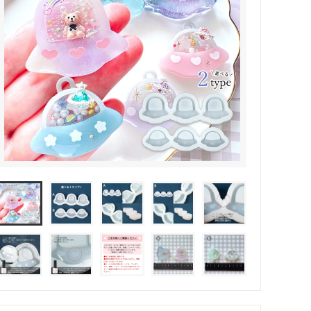
その他・雑貨
2024夏の福袋のレフィル売り場
★プレミアムシールシリーズ★
ラッピング・サービス
ーツ特集★
キャンディバッグの素の説明書
しセット
立体シール