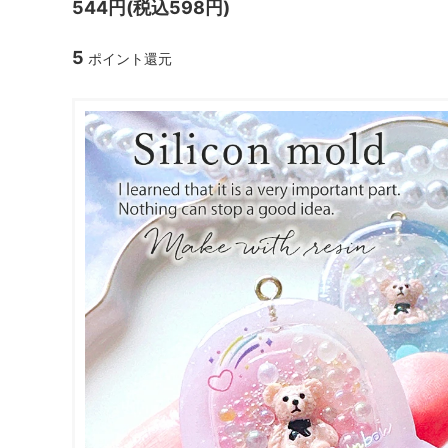
544円(税込598円)
ガラスドーム・ペン・他
＃つくってみたい！
2023福
5
ポイント還元
2025福袋のレフィル売り場
季節の特集
販売用資材・背景紙
★手作りドロップシール特集★
★しろたん
★ゆうパケ送料無料★1000円均一
★すみっコ