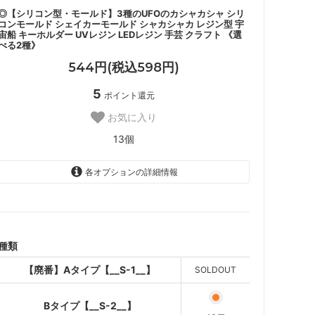
◎【シリコン型・モールド】3種のUFOのカシャカシャ シリ
コンモールド シェイカーモールド シャカシャカ レジン型 宇
宙船 キーホルダー UVレジン LEDレジン 手芸 クラフト 《選
べる2種》
544円(税込598円)
5
ポイント還元
お気に入り
13個
各オプションの詳細情報
【廃番】Aタイプ【__S-1__】
SOLD OUT
Bタイプ【__S-2__】
種類
【廃番】Aタイプ【__S-1__】
SOLDOUT
Bタイプ【__S-2__】