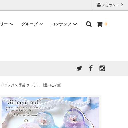
アカウント
ゴリー
グループ
コンテンツ
0
★7/9更新 新商品★
GreenOcean公式の仲間たち
ジンセット
福袋・ガチャ・謎
」結果発
★6/9更新 新商品★
親子でレジン♪クラフト特集
全商品を一気に見る!!
ド
ホイップデコ・粘土
Any giftについて
PADICO
｜保護猫活動
母の日特集
爆盛パック ★お得なまとめ買い特集★
ドライフラワー・押し花
EDレジン 手芸 クラフト 《選べる2種》
★クリスマスプレゼント特集★
03！！！
チョコレートシリーズ 対応一覧
★
ーツ
★ミニ文字モールド特集★
ヘア基礎パーツ
＃プレゼントにおすすめ
ミール皿・デコ土台
＃推し活
＃レジン液をさらさらにしたい