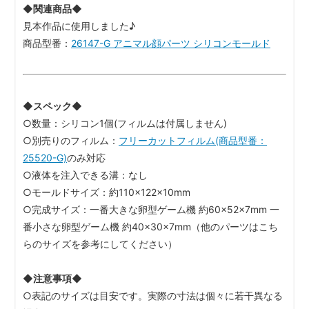
◆関連商品◆
見本作品に使用しました♪
商品型番：
26147-G アニマル顔パーツ シリコンモールド
◆スペック◆
○数量：シリコン1個(フィルムは付属しません)
○別売りのフィルム：
フリーカットフィルム(商品型番：
25520-G)
のみ対応
○液体を注入できる溝：なし
○モールドサイズ：約110×122×10mm
○完成サイズ：一番大きな卵型ゲーム機 約60×52×7mm 一
番小さな卵型ゲーム機 約40×30×7mm（他のパーツはこち
らのサイズを参考にしてください）
◆注意事項◆
○表記のサイズは目安です。実際の寸法は個々に若干異なる