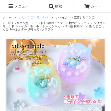
レジン液
まさるの涙
レジンセット
ドロップシール
メニュー
検索
カート
シリコンモールド
盛り専レジン
ホーム
シリコン型・モールド
シェイカー・立体シリコン型
◎【シリコン型・モールド】5種のミニゲーム機のカシャカシャ シリコン
モールド シェイカーモールド シャカシャカ レジン型 携帯ゲーム機 たまご り
んご キーホルダー UVレジン クラフト