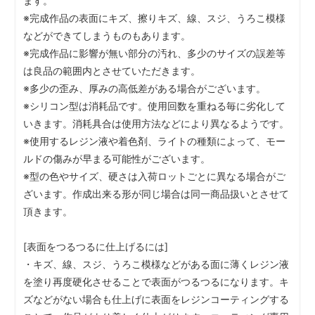
ます。
※完成作品の表面にキズ、擦りキズ、線、スジ、うろこ模様
などができてしまうものもあります。
※完成作品に影響が無い部分の汚れ、多少のサイズの誤差等
は良品の範囲内とさせていただきます。
※多少の歪み、厚みの高低差がある場合がございます。
※シリコン型は消耗品です。使用回数を重ねる毎に劣化して
いきます。消耗具合は使用方法などにより異なるようです。
※使用するレジン液や着色剤、ライトの種類によって、モー
ルドの傷みが早まる可能性がございます。
※型の色やサイズ、硬さは入荷ロットごとに異なる場合がご
ざいます。作成出来る形が同じ場合は同一商品扱いとさせて
頂きます。
[表面をつるつるに仕上げるには]
・キズ、線、スジ、うろこ模様などがある面に薄くレジン液
を塗り再度硬化させることで表面がつるつるになります。キ
ズなどがない場合も仕上げに表面をレジンコーティングする