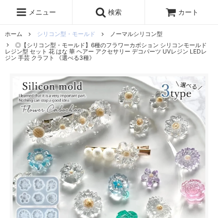
レジン液
まさるの涙
レジンセット
ドロップシール
メニュー
検索
カート
シリコンモールド
盛り専レジン
ホーム
シリコン型・モールド
ノーマルシリコン型
◎【シリコン型・モールド】6種のフラワーカボション シリコンモールド
レジン型 セット 花 はな 華 ヘアー アクセサリー デコパーツ UVレジン LEDレ
ジン 手芸 クラフト 《選べる3種》