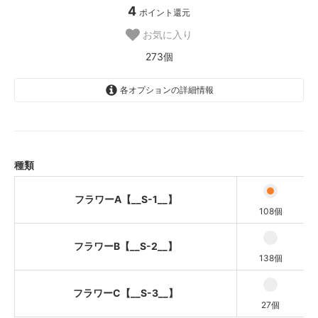
4
ポイント還元
お気に入り
273個
各オプションの詳細情報
フラワーA【__S-1__】
フラワーB【__S-2__】
フラワーC【__S-3__】
種類
フラワーA【__S-1__】
108個
フラワーB【__S-2__】
138個
フラワーC【__S-3__】
27個