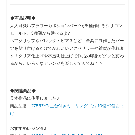
◆商品説明◆
大人可愛いフラワーカボションパーツが6種作れるシリコン
モールド。3種類から選べるよ♪
ヘアクリップやバレッタ・ピアスなど、金具に制作したパー
ツを貼り付けるだけでかわいいアクセサリーや雑貨が作れま
す！クリア仕上げや不透明仕上げで作品の印象がグッと変わ
るから、いろんなアレンジを楽しんでみてね＾＾
◆関連商品◆
見本作品に使用しました♪
商品型番：
27557-G 土台付きミニリングゴム 10個+2個おま
け
おすすめレジン液♪