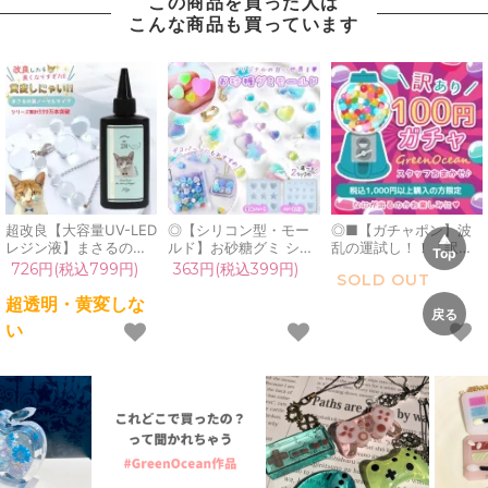
この商品を買った人は
こんな商品も買っています
超改良【大容量UV-LED
◎【シリコン型・モー
◎■【ガチャポン】波
レジン液】まさるの涙
ルド】お砂糖グミ シリ
乱の運試し！！「訳あ
ver.03 超透明 70g 初心
コンモールド レジン型
り」100円ガチャ！1注
726円(税込799円)
363円(税込399円)
SOLD OUT
者 作家 コーティング
ハート 星 お菓子 キャ
文につき1つだけよ♪毎
ハード 黄変しない 高品
ンディ ざらめ ミニチュ
回買えるよ[お楽しみ,お
超透明・黄変しな
質 クリア 猫 UVレジン
アスイーツ アクセサリ
まかせ,ドキドキ,手芸パ
い
液 安い おすすめ
ー デコパーツ 立体 3d
ーツ,雑貨,アクセサリー
GreenOcean
UVレジン 《選べる2
パーツ,ガチャガチャ,
種》
謎,わけあり]