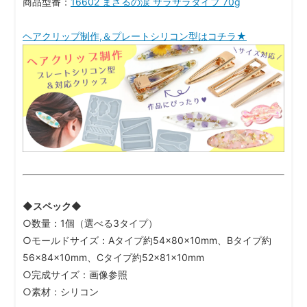
商品型番：
16602 まさるの涙 サラサラタイプ 70g
ヘアクリップ制作,＆プレートシリコン型はコチラ★
◆スペック◆
○数量：1個（選べる3タイプ）
○モールドサイズ：Aタイプ約54×80×10mm、Bタイプ約
56×84×10mm、Cタイプ約52×81×10mm
○完成サイズ：画像参照
○素材：シリコン