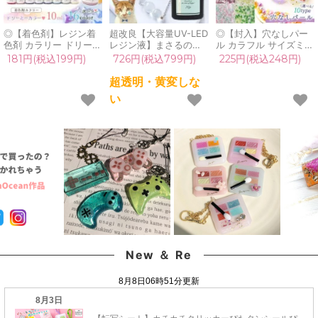
◎【着色剤】レジン着
超改良【大容量UV-LED
◎【封入】穴なしパー
色剤 カラリー ドリーミ
レジン液】まさるの涙
ル カラフル サイズミッ
ー レジン着色用品 レジ
ver.03 超透明 70g 初心
クス レジン封入素材 パ
181円(税込199円)
726円(税込799円)
225円(税込248円)
ン顔料 ラメカラー パー
者 作家 コーティング
ーツ ケース入り ノンホ
ルカラー UV-LEDレジ
ハード 黄変しない 高品
ール カラーパール 穴無
超透明・黄変しな
ン液 デコ ネイル用品
質 クリア 猫 UVレジン
し 容器 シェイカー シ
い
GreenOceanオリジナ
液 安い おすすめ
ャカシャカ UVレジン
ル♪ 《選べる16色》
GreenOcean
クラフト 《選べる10
種》
New ＆ Re