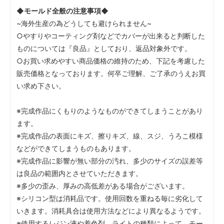
◆モールド全般の注意事項◆
~海外生産の為どうしても避けられません~
○やすりやコーティング剤などでカバーが出来ると判断した
ものについては『良品』としており、返品対象外です。
○お買い求めやすい商品価格の維持のため、下記を考慮した
販売価格となっております。何卒ご理解、ご了承のうえお買
い求め下さい。
※完成作品にくもりのようなものができてしまうことがあり
ます。
※完成作品の表面にキズ、擦りキズ、線、スジ、うろこ模様
などができてしまうものもあります。
※完成作品に影響が無い部分の汚れ、多少のサイズの誤差等
は良品の範囲内とさせていただきます。
※多少の歪み、厚みの高低差がある場合がございます。
※シリコン型は消耗品です。使用回数を重ねる毎に劣化して
いきます。消耗具合は使用方法などにより異なるようです。
※使用するレジン液や着色剤、ライトの種類によって、モー