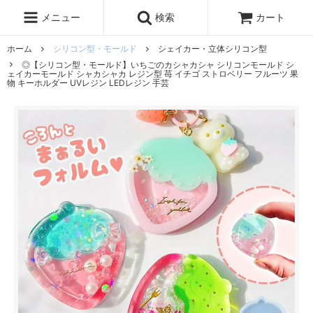
レジン液
まさるの涙
レジンセット
ドロップシール
メニュー
検索
カート
シリコンモールド
盛り専レジン
ホーム
シリコン型・モールド
シェイカー・立体シリコン型
◎【シリコン型・モールド】いちごのカシャカシャ シリコンモールド シ
ェイカーモールド シャカシャカ レジン型 苺 イチゴ ストロベリー フルーツ 果
物 キーホルダー UVレジン LEDレジン 手芸