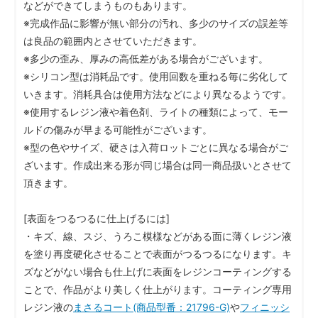
などができてしまうものもあります。
※完成作品に影響が無い部分の汚れ、多少のサイズの誤差等
は良品の範囲内とさせていただきます。
※多少の歪み、厚みの高低差がある場合がございます。
※シリコン型は消耗品です。使用回数を重ねる毎に劣化して
いきます。消耗具合は使用方法などにより異なるようです。
※使用するレジン液や着色剤、ライトの種類によって、モー
ルドの傷みが早まる可能性がございます。
※型の色やサイズ、硬さは入荷ロットごとに異なる場合がご
ざいます。作成出来る形が同じ場合は同一商品扱いとさせて
頂きます。
[表面をつるつるに仕上げるには]
・キズ、線、スジ、うろこ模様などがある面に薄くレジン液
を塗り再度硬化させることで表面がつるつるになります。キ
ズなどがない場合も仕上げに表面をレジンコーティングする
ことで、作品がより美しく仕上がります。コーティング専用
レジン液の
まさるコート(商品型番：21796-G)
や
フィニッシ