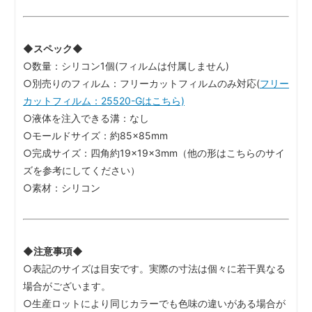
◆スペック◆
○数量：シリコン1個(フィルムは付属しません)
○別売りのフィルム：フリーカットフィルムのみ対応(
フリー
カットフィルム：25520-Gはこちら)
○液体を注入できる溝：なし
○モールドサイズ：約85×85mm
○完成サイズ：四角約19×19×3mm（他の形はこちらのサイ
ズを参考にしてください）
○素材：シリコン
◆注意事項◆
○表記のサイズは目安です。実際の寸法は個々に若干異なる
場合がございます。
○生産ロットにより同じカラーでも色味の違いがある場合が