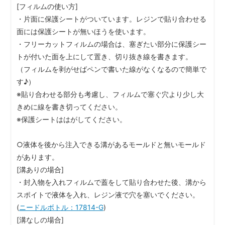
[フィルムの使い方]
・片面に保護シートがついています。レジンで貼り合わせる
面には保護シートが無いほうを使います。
・フリーカットフィルムの場合は、塞ぎたい部分に保護シー
トが付いた面を上にして置き、切り抜き線を書きます。
（フィルムを剥がせばペンで書いた線がなくなるので簡単で
す♪）
※貼り合わせる部分も考慮し、フィルムで塞ぐ穴より少し大
きめに線を書き切ってください。
※保護シートははがしてください。
○液体を後から注入できる溝があるモールドと無いモールド
があります。
[溝ありの場合]
・封入物を入れフィルムで蓋をして貼り合わせた後、溝から
スポイトで液体を入れ、レジン液で穴を塞いでください。
(
ニードルボトル：17814-G
)
[溝なしの場合]