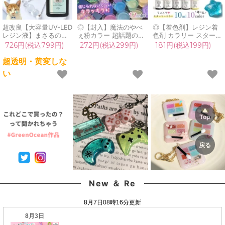
超改良【大容量UV-LED
◎【封入】魔法のやべ
◎【着色剤】レジン着
レジン液】まさるの涙
ぇ粉カラー 超話題の偏
色剤 カラリー スターリ
ver.03 超透明 70g 初心
光微細ラメパウダー た
ー カラー レジン着色用
726円(税込799円)
272円(税込299円)
181円(税込199円)
者 作家 コーティング
っぷりBIGケース入り♪
品 ラメカラー UV-LED
ハード 黄変しない 高品
ホログラム レジン封入
レジン液 デコ ネイル用
超透明・黄変しな
質 クリア 猫 UVレジン
ネイルパーツ ネイル用
品 お買い得 starry
い
液 安い おすすめ
品 デコパーツ キラキラ
GreenOceanオリジナ
GreenOcean
手芸 クラフト《選べる
ル♪《選べる10色》
12色》
New ＆ Re