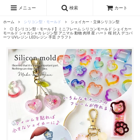
レジン液
まさるの涙
レジンセット
ドロップシール
メニュー
検索
カート
シリコンモールド
盛り専レジン
ホーム
シリコン型・モールド
シェイカー・立体シリコン型
◎【シリコン型・モールド】ミニフレーム シリコンモールド シェイカー
モールド シャカシャカ レジン型 アニマル 動物 肉球 星 ハート 桜 封入 デコパ
ーツ UVレジン LEDレジン 手芸 クラフト