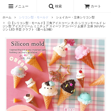
レジン液
まさるの涙
レジンセット
ドロップシール
メニュー
検索
カート
シリコンモールド
盛り専レジン
ホーム
シリコン型・モールド
シェイカー・立体シリコン型
◎【シリコン型・モールド】三角アイスコーン 大 小 シリコンモールド レ
ジン型 アイスクリーム ミニチュア スイーツ デコパーツ お菓子 立体 3d UVレ
ジン LED 手芸 クラフト《選べる3種》