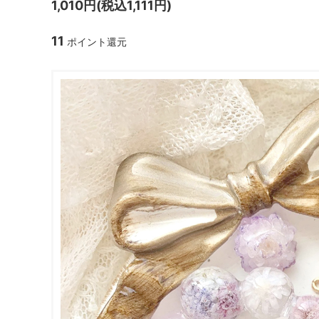
1,010円(税込1,111円)
ガラスドーム・ペン・他
＃つくってみたい！
2023福
11
ポイント還元
2025福袋のレフィル売り場
季節の特集
販売用資材・背景紙
★手作りドロップシール特集★
★しろたん
★ゆうパケ送料無料★1000円均一
★すみっコ