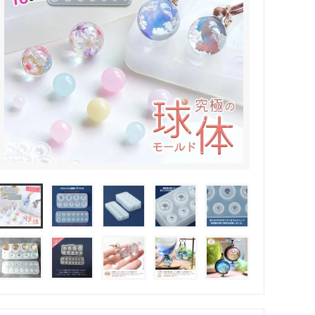
その他・雑貨
2024夏の福袋のレフィル売り場
★プレミアムシールシリーズ★
ラッピング・サービス
ーツ特集★
キャンディバッグの素の説明書
しセット
立体シール