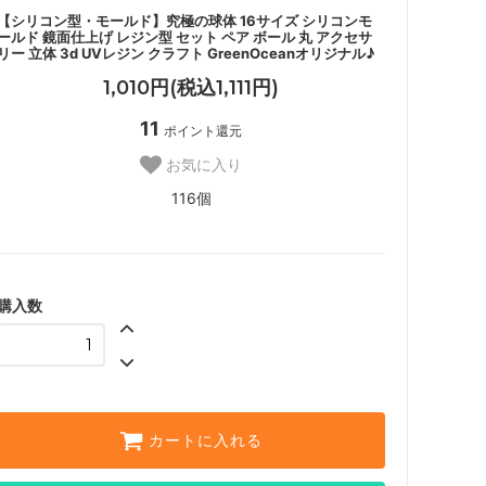
【シリコン型・モールド】究極の球体 16サイズ シリコンモ
ールド 鏡面仕上げ レジン型 セット ペア ボール 丸 アクセサ
リー 立体 3d UVレジン クラフト GreenOceanオリジナル♪
1,010円(税込1,111円)
11
ポイント還元
お気に入り
116個
購入数
カートに入れる