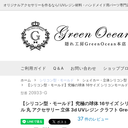
オリジナルアクセサリーを作るなら! UVレジン材料・ハンドメイド用パーツ専門店 隠れ工
★8/3更新 新商品★
■本店で買うとこんないいこと■
★7/24更
Ｑ＆Ａ/シ
2026謎福袋
★7/3更新 新商品★
コンテスト結果発表 - 一覧
★6/24更
福袋 作品例
★6/3更新 新商品★
★5/25更
レジン液・着色剤・オイル
カラリー大辞典
シール帳特
ご利用ガイド
Q＆A
お問い合わせ
ショップブ
★今これが買い！イチオシアイテム★
【UV-LE
パラコードクラフト特集
スクイーズ
★Resin Club（レジンクラブ）★
送料無料商
ホーム
シリコン型・モールド
シェイカー・立体シリコン型
着色パウダー
【シリコン型・モールド】究極の球体 16サイズ シリコンモールド 鏡面仕
初心者さんも楽しくハンドメイド♪特集
おすすめデ
ふにゃふにゃ動く、謎の生き物を作ってみ
2026謎
20933-G
型番
た。
表
★スクイーズ特集★
ストーン・ビジュー
★スイーツ
【シリコン型・モールド】究極の球体 16サイズ シリ
★猫モールド＆パーツ特集★
＃お急ぎ便
ル 丸 アクセサリー 立体 3d UVレジン クラフト Gr
キーホルダー基礎パーツ
＃レジン液迷ったらコレ！
＃初心者な
37
件のレビュー
＃文字・数字モールド
＃シェイカ