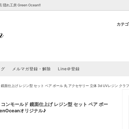
房 Green Ocean!!
カテ
新 新商品★
ョップでのお買い物 注意事項
★7/17更新 新商品★
GreenOcean各店舗の特徴
パラコード
スタートセット・レ
新 新商品★
・注意事項など - 一覧
★6/19更新 新商品★
2025謎福袋「わくわくコンテスト
表
新 新商品★
2026福袋のレフィル売り場
UVライト・道具
シリコン型・モール
集
教えて！レジン液の選び方
ログ
メルマガ登録・解除
Line＠登録
Dレジン液】まさるシリーズ
GreenOceanオリジナルシリーズ♪
クラフト特集
GreenOceanの新たな取り組み
品
★こだわりレジン道具特集★
封入・デコパーツ・シール
ラメ・ホログラム
について
上げ レジン型 セット ペア ボール 丸 アクセサリー 立体 3d UVレジン クラフト 
コ土台
高品質メッキパーツ
福袋「わくわくコンテスト」結果発
＼予告／超改良！まさるの涙 ver.
特集★
基本基礎パーツ
★大きな穴のビーズ＆グッズ特集
アクセサリー基礎パ
コンモールド 鏡面仕上げ レジン型 セット ペア ボー
＃ラッピング
eenOceanオリジナル♪
チャーム
空枠・フレーム
に買う？
＃自分でモールドつくりたい
ーモールド用フィルム
＃鉱石ストーンモールド