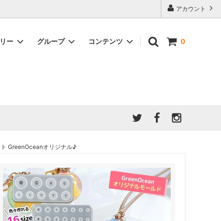
アカウント
ゴリー
グループ
コンテンツ
0
★7/9更新 新商品★
GreenOcean公式の仲間たち
ジンセット
福袋・ガチャ・謎
」結果発
★6/9更新 新商品★
親子でレジン♪クラフト特集
全商品を一気に見る!!
ド
ホイップデコ・粘土
Any giftについて
PADICO
｜保護猫活動
母の日特集
爆盛パック ★お得なまとめ買い特集★
ドライフラワー・押し花
GreenOceanオリジナル♪
★クリスマスプレゼント特集★
03！！！
チョコレートシリーズ 対応一覧
★
ーツ
★ミニ文字モールド特集★
ヘア基礎パーツ
＃プレゼントにおすすめ
ミール皿・デコ土台
＃推し活
＃レジン液をさらさらにしたい