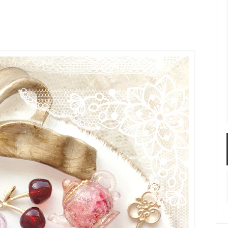
服飾パーツ
ビーズ・パール
袋のレフィル売り場
2024福袋のレフィル売り場
★ミニチュアの世界特集★
訳ありアウトレット
在庫限り・廃盤予定
★
★閉じ込めて楽しむ！かわいいパ
ぐらし立体シールセット★
★レジンでつくるMYすみっコぐら
★