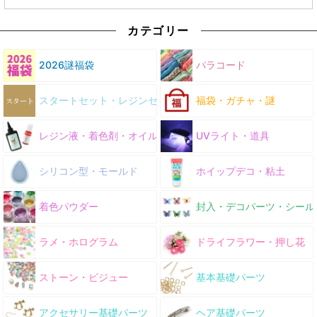
カテゴリー
2026謎福袋
パラコード
スタートセット・レジンセット
福袋・ガチャ・謎
レジン液・着色剤・オイル
UVライト・道具
シリコン型・モールド
ホイップデコ・粘土
着色パウダー
封入・デコパーツ・シール
ラメ・ホログラム
ドライフラワー・押し花
ストーン・ビジュー
基本基礎パーツ
アクセサリー基礎パーツ
ヘア基礎パーツ