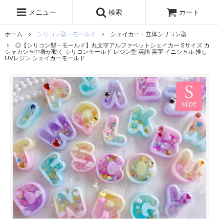
レジン液
まさるの涙
レジンセット
ドロップシール
メニュー
検索
カート
シリコンモールド
盛り専レジン
ホーム
シリコン型・モールド
シェイカー・立体シリコン型
◎【シリコン型・モールド】丸文字アルファベットシェイカー Sサイズ カ
シャカシャ中身が動く シリコンモールド レジン型 英語 英字 イニシャル 推し
UVレジン シェイカーモールド