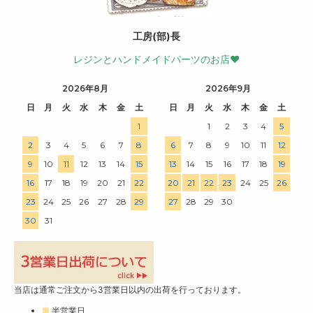
工房(部)長
レジンとハンドメイドパーツのお店♥
2026年8月
2026年9月
日
月
火
水
木
金
土
日
月
火
水
木
金
土
1
1
2
3
4
5
2
3
4
5
6
7
8
6
7
8
9
10
11
12
9
10
11
12
13
14
15
13
14
15
16
17
18
19
16
17
18
19
20
21
22
20
21
22
23
24
25
26
23
24
25
26
27
28
29
27
28
29
30
30
31
当店は通常ご注文から3営業日以内の出荷を行っております。
■
半営業日