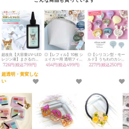
超改良【大容量UV-LED
◎【レフィル】10枚 シ
◎【シリコン型・モー
レジン液】まさるの涙
ェイカー用 透明フィル
ルド】うちわのカシャ
ver.03 超透明 70g 初心
ム L判 セット 透明シー
カシャ シリコンモール
726円(税込799円)
454円(税込499円)
227円(税込250円)
者 作家 コーティング
ト カシャカシャ 専用
ド レジン型 UVレジン
ハード 黄変しない 高品
上質 保護フィルム pp
シェイカーモールド 夏
超透明・黄変しな
質 クリア 猫 UVレジン
シート プラ板 シャカシ
推し活 3D 手芸 中身が
い
液 安い おすすめ
ャカ レジン クラフト
動く GreenOceanオリ
GreenOcean
シール帳 シリコンモー
ジナル♪ 《選べる2サイ
ルド
ズ》