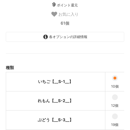
9
ポイント還元
お気に入り
61個
各オプションの詳細情報
いちご【__S-1__】
れもん【__S-2__】
ぶどう【__S-3__】
種類
ミニチュアフルーツ【__S-4__】
いちご【__S-1__】
ドライフルーツ【__S-5__】
10個
れもん【__S-2__】
12個
ぶどう【__S-3__】
19個