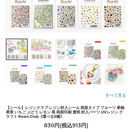
すべて見る
【シール】レジンクラブ レジン封入シール 両面タイプ フルーツ 果物
果実 いちご ぶどう レモン 苺 両面印刷 透明 封入パーツ UVレジン ク
ラフト Resin Club《選べる5種》
830円(税込913円)