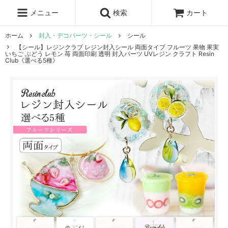
レジン液
まさるの涙
レジンセット
ドロップシール
メニュー
検索
カート
シリコンモールド
盛り専レジン
ホーム
封入・デコパーツ・シール
シール
【シール】レジンクラブ レジン封入シール 両面タイプ フルーツ 果物 果実
いちご ぶどう レモン 苺 両面印刷 透明 封入パーツ UVレジン クラフト Resin
Club《選べる5種》