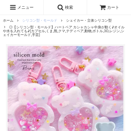
レジン液
まさるの涙
レジンセット
ドロップシール
メニュー
検索
カート
シリコンモールド
盛り専レジン
ホーム
シリコン型・モールド
シェイカー・立体シリコン型
◎【シリコン型・モールド】ハートベア カシャカシャ中身が動く♪オイル
や水を入れても♪[カプセル,くま,熊,クマ,テディベア,動物,ボトル,3D,レジン,シ
ェイカーモールド,手芸]