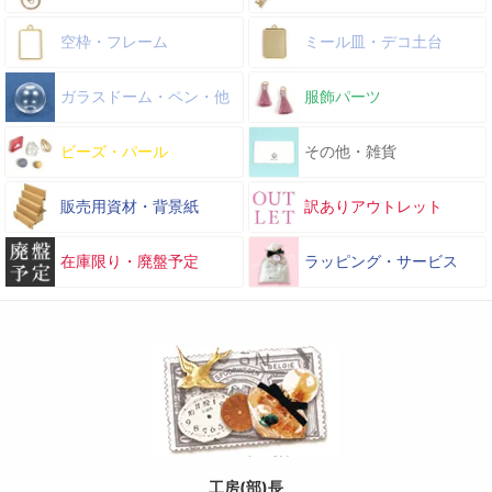
空枠・フレーム
ミール皿・デコ土台
ガラスドーム・ペン・他
服飾パーツ
ビーズ・パール
その他・雑貨
販売用資材・背景紙
訳ありアウトレット
在庫限り・廃盤予定
ラッピング・サービス
工房(部)長