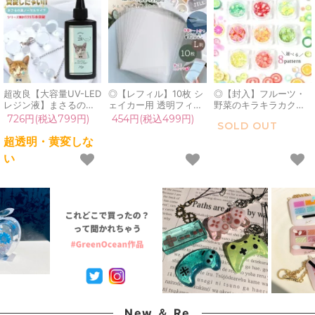
超改良【大容量UV-LED
◎【レフィル】10枚 シ
◎【封入】フルーツ・
レジン液】まさるの涙
ェイカー用 透明フィル
野菜のキラキラカクテ
ver.03 超透明 70g 初心
ム L判 セット 透明シー
ル《選べる8種》[果物,
726円(税込799円)
454円(税込499円)
SOLD OUT
者 作家 コーティング
ト カシャカシャ 専用
食べ物,輪切り,貼,レジ
ハード 黄変しない 高品
上質 保護フィルム pp
ン封入,樹脂粘土,ネイ
超透明・黄変しな
質 クリア 猫 UVレジン
シート プラ板 シャカシ
ル,デコ,手芸,ビジュー,
い
液 安い おすすめ
ャカ レジン クラフト
スライス棒,シェイカー
GreenOcean
シール帳 シリコンモー
モールドに]
ルド
New ＆ Re