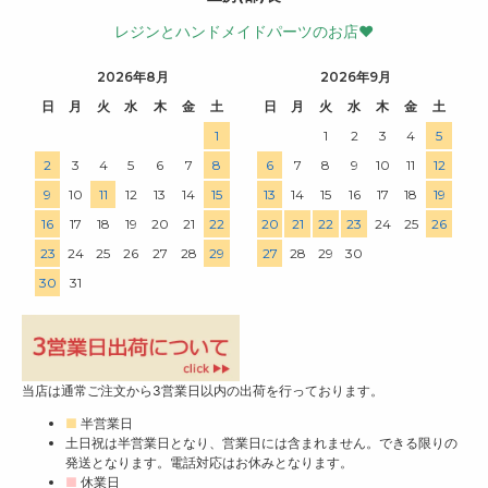
レジンとハンドメイドパーツのお店♥
2026年8月
2026年9月
日
月
火
水
木
金
土
日
月
火
水
木
金
土
1
1
2
3
4
5
2
3
4
5
6
7
8
6
7
8
9
10
11
12
9
10
11
12
13
14
15
13
14
15
16
17
18
19
16
17
18
19
20
21
22
20
21
22
23
24
25
26
23
24
25
26
27
28
29
27
28
29
30
30
31
当店は通常ご注文から3営業日以内の出荷を行っております。
■
半営業日
土日祝は半営業日となり、営業日には含まれません。できる限りの
発送となります。電話対応はお休みとなります。
■
休業日