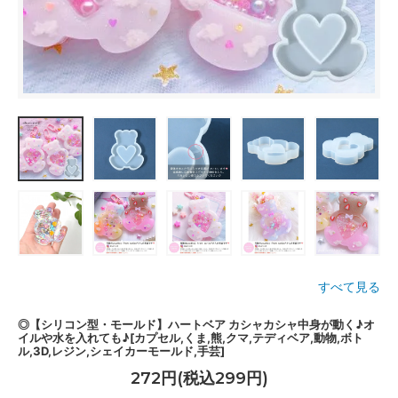
すべて見る
◎【シリコン型・モールド】ハートベア カシャカシャ中身が動く♪オ
イルや水を入れても♪[カプセル,くま,熊,クマ,テディベア,動物,ボト
ル,3D,レジン,シェイカーモールド,手芸]
272円(税込299円)