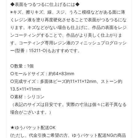
◆表面をつるつるに仕上げるには◆
※キズ、擦りキズ、線、スジ、うろこ模様などがある面に薄
くレジン液を塗り再度硬化させることで表面がつるつるにな
ります。キズなどがない場合も仕上げに、作品の表面をレジ
ンコーティングすることで、作品がより美しく仕上がりま
す。コーティング専用レジン液のフィニッシュプログロッシ
ー(型番：15211-O)もおすすめです。
○数量：1個
○モールドサイズ：約64×83mm
○完成サイズ：多面体ビーズ約11×11×12mm、ストーン約
13.5×11×11mm
○素材：シリコン
（表記のサイズは目安です。実際の寸法は個々に若干異なる
場合がございます。）
★ゆうパケット配送OK
(ただし、代金引換ご希望の方、ゆうパケット配送NGの商品