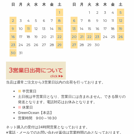
日
月
火
水
木
金
土
日
月
火
水
木
金
土
1
1
2
3
4
5
2
3
4
5
6
7
8
6
7
8
9
10
11
12
9
10
11
12
13
14
15
13
14
15
16
17
18
19
16
17
18
19
20
21
22
20
21
22
23
24
25
26
23
24
25
26
27
28
29
27
28
29
30
30
31
当店は通常ご注文から3営業日以内の出荷を行っております。
■
半営業日
土日祝は半営業日となり、営業日には含まれません。できる限りの
発送となります。電話対応はお休みとなります。
■
休業日
GreenOcean【本店】
営業時間 9:00～16:30
ネット購入の受付は24時間営業となっております。
※電話・メールでのお問い合わせ返信は営業時間のみとなっております。