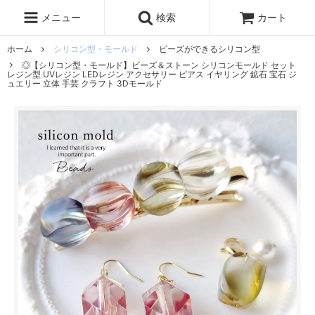
レジン液
まさるの涙
レジンセット
ドロップシール
メニュー
検索
カート
シリコンモールド
盛り専レジン
ホーム
シリコン型・モールド
ビーズができるシリコン型
◎【シリコン型・モールド】ビーズ＆ストーン シリコンモールド セット
レジン型 UVレジン LEDレジン アクセサリー ピアス イヤリング 鉱石 宝石 ジ
ュエリー 立体 手芸 クラフト 3Dモールド