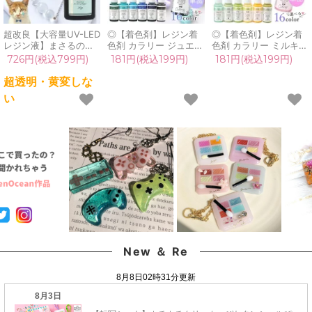
超改良【大容量UV-LED
◎【着色剤】レジン着
◎【着色剤】レジン着
レジン液】まさるの涙
色剤 カラリー ジュエリ
色剤 カラリー ミルキー
ver.03 超透明 70g 初心
ーウォーターカラー 単
カラー2 単品 レジン着
726円(税込799円)
181円(税込199円)
181円(税込199円)
者 作家 コーティング
品 レジン着色料 定番
色料 定番 基本色 不透
ハード 黄変しない 高品
クリア 透明 宝石 UVレ
明 パステル UVレジン
超透明・黄変しな
質 クリア 猫 UVレジン
ジン液 高発色 クラフト
液 高発色 クラフト
い
液 安い おすすめ
GreenOceanオリジナ
GreenOceanオリジナ
GreenOcean
ル♪《選べる16色》
ル♪《選べる16色》
New ＆ Re