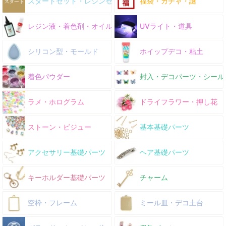
スタートセット・レジンセット
福袋・ガチャ・謎
レジン液・着色剤・オイル
UVライト・道具
シリコン型・モールド
ホイップデコ・粘土
着色パウダー
封入・デコパーツ・シール
ラメ・ホログラム
ドライフラワー・押し花
ストーン・ビジュー
基本基礎パーツ
アクセサリー基礎パーツ
ヘア基礎パーツ
キーホルダー基礎パーツ
チャーム
空枠・フレーム
ミール皿・デコ土台