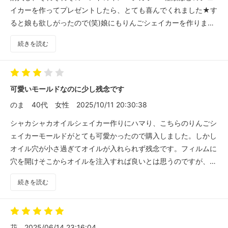
イカーを作ってプレゼントしたら、とても喜んでくれました★す
ると娘も欲しがったので(笑)娘にもりんごシェイカーを作りまし
た！沢山のパーツが入れられて作るのも楽しいです♪今度はオイ
続きを読む
ルも入れてみようと思います！
可愛いモールドなのに少し残念です
のま
40代
女性
2025/10/11 20:30:38
シャカシャカオイルシェイカー作りにハマり、こちらのりんごシ
ェイカーモールドがとても可愛かったので購入しました。しかし
オイル穴が小さ過ぎてオイルが入れられず残念です。フィルムに
穴を開けそこからオイルを注入すれば良いとは思うのですが、出
来ればオイル注入口から入れたかっです。
続きを読む
あと、欲しい商品が沢山ありましたが、売り切れ品が多過ぎて購
入を断念せざるを得ませんでした。
花
2025/06/14 23:16:04