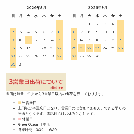
2026年8月
2026年9月
日
月
火
水
木
金
土
日
月
火
水
木
金
土
1
1
2
3
4
5
2
3
4
5
6
7
8
6
7
8
9
10
11
12
9
10
11
12
13
14
15
13
14
15
16
17
18
19
16
17
18
19
20
21
22
20
21
22
23
24
25
26
23
24
25
26
27
28
29
27
28
29
30
30
31
当店は通常ご注文から3営業日以内の出荷を行っております。
■
半営業日
土日祝は半営業日となり、営業日には含まれません。できる限りの
発送となります。電話対応はお休みとなります。
■
休業日
GreenOcean【本店】
営業時間 9:00～16:30