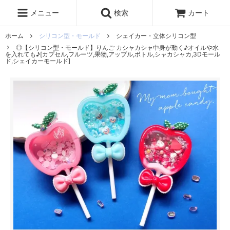
レジン液
まさるの涙
レジンセット
ドロップシール
メニュー
検索
カート
シリコンモールド
盛り専レジン
ホーム
シリコン型・モールド
シェイカー・立体シリコン型
◎【シリコン型・モールド】りんご カシャカシャ中身が動く♪オイルや水
を入れても♪[カプセル,フルーツ,果物,アップル,ボトル,シャカシャカ,3Dモール
ド,シェイカーモールド]