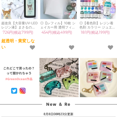
超改良【大容量UV-LED
◎【レフィル】10枚 シ
◎【着色剤】レジン着
レジン液】まさるの涙
ェイカー用 透明フィル
色剤 カラリー ジュエリ
ver.03 超透明 70g 初心
ム L判 セット 透明シー
ーウォーターカラー 単
726円(税込799円)
454円(税込499円)
181円(税込199円)
者 作家 コーティング
ト カシャカシャ 専用
品 レジン着色料 定番
ハード 黄変しない 高品
上質 保護フィルム pp
クリア 透明 宝石 UVレ
超透明・黄変しな
質 クリア 猫 UVレジン
シート プラ板 シャカシ
ジン液 高発色 クラフト
い
液 安い おすすめ
ャカ レジン クラフト
GreenOceanオリジナ
GreenOcean
シール帳 シリコンモー
ル♪《選べる16色》
ルド
New ＆ Re