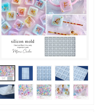
その他・雑貨
2024夏の福袋のレフィル売り場
★プレミアムシールシリーズ★
ラッピング・サービス
ーツ特集★
キャンディバッグの素の説明書
しセット
立体シール