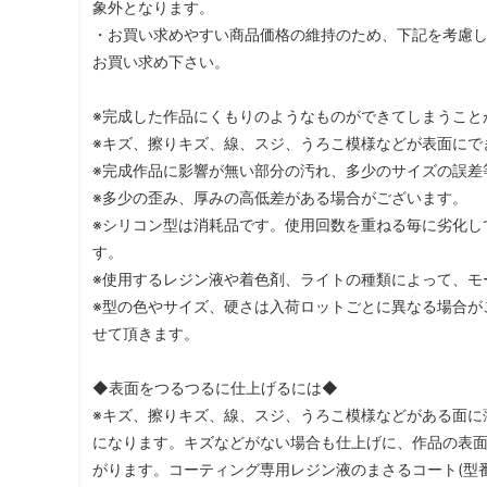
象外となります。
・お買い求めやすい商品価格の維持のため、下記を考慮
お買い求め下さい。
※完成した作品にくもりのようなものができてしまうこと
※キズ、擦りキズ、線、スジ、うろこ模様などが表面にで
※完成作品に影響が無い部分の汚れ、多少のサイズの誤差
※多少の歪み、厚みの高低差がある場合がございます。
※シリコン型は消耗品です。使用回数を重ねる毎に劣化し
す。
※使用するレジン液や着色剤、ライトの種類によって、モ
※型の色やサイズ、硬さは入荷ロットごとに異なる場合が
せて頂きます。
◆表面をつるつるに仕上げるには◆
※キズ、擦りキズ、線、スジ、うろこ模様などがある面に
になります。キズなどがない場合も仕上げに、作品の表
がります。コーティング専用レジン液のまさるコート(型番：2