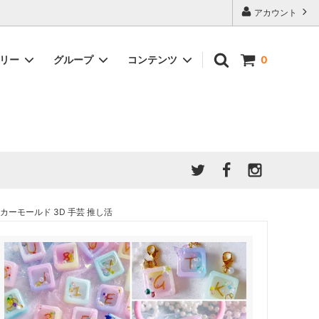
アカウント
ゴリー
グループ
コンテンツ
0
★7/9更新 新商品★
GreenOcean公式の仲間たち
ジンセット
福袋・ガチャ・謎
」結果発
★6/9更新 新商品★
親子でレジン♪クラフト特集
全商品を一気に見る!!
ド
ホイップデコ・粘土
Any giftについて
PADICO
｜保護猫活動
母の日特集
爆盛パック ★お得なまとめ買い特集★
ドライフラワー・押し花
ーモールド 3D 手芸 推し活
★クリスマスプレゼント特集★
03！！！
チョコレートシリーズ 対応一覧
★
ーツ
★ミニ文字モールド特集★
ヘア基礎パーツ
＃プレゼントにおすすめ
ミール皿・デコ土台
＃推し活
＃レジン液をさらさらにしたい