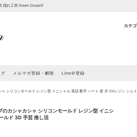
房 Green Ocean!!
カテ
新 新商品★
ョップでのお買い物 注意事項
★7/17更新 新商品★
GreenOcean各店舗の特徴
パラコード
スタートセット・レ
新 新商品★
・注意事項など - 一覧
★6/19更新 新商品★
2025謎福袋「わくわくコンテスト
表
新 新商品★
2026福袋のレフィル売り場
UVライト・道具
シリコン型・モール
集
教えて！レジン液の選び方
ログ
メルマガ登録・解除
Line＠登録
Dレジン液】まさるシリーズ
GreenOceanオリジナルシリーズ♪
クラフト特集
GreenOceanの新たな取り組み
品
★こだわりレジン道具特集★
封入・デコパーツ・シール
ラメ・ホログラム
について
リコンモールド レジン型 イニシャル 英語 数字 ハート 星 月 UVレジン シェイカ
コ土台
高品質メッキパーツ
福袋「わくわくコンテスト」結果発
＼予告／超改良！まさるの涙 ver.
特集★
基本基礎パーツ
★大きな穴のビーズ＆グッズ特集
アクセサリー基礎パ
のカシャカシャ シリコンモールド レジン型 イニシ
＃ラッピング
ールド 3D 手芸 推し活
チャーム
空枠・フレーム
に買う？
＃自分でモールドつくりたい
ーモールド用フィルム
＃鉱石ストーンモールド