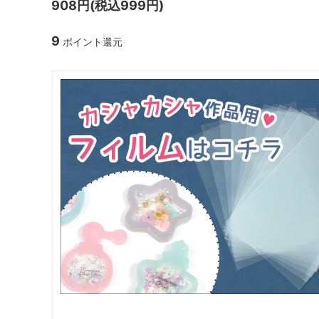
908円(税込999円)
ガラスドーム・ペン・他
＃つくってみたい！
2023福
9
ポイント還元
2025福袋のレフィル売り場
季節の特集
販売用資材・背景紙
★手作りドロップシール特集★
★しろたん
★ゆうパケ送料無料★1000円均一
★すみっコ