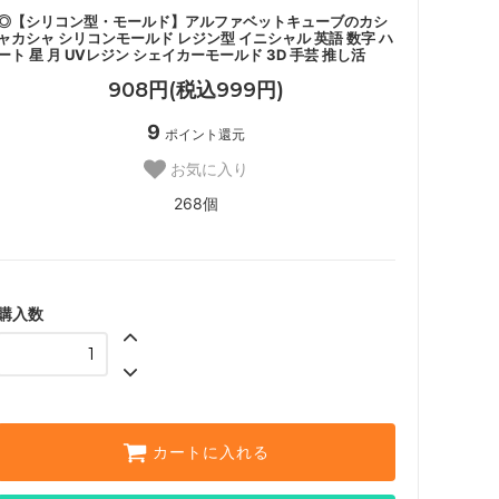
◎【シリコン型・モールド】アルファベットキューブのカシ
ャカシャ シリコンモールド レジン型 イニシャル 英語 数字 ハ
ート 星 月 UVレジン シェイカーモールド 3D 手芸 推し活
908円(税込999円)
9
ポイント還元
お気に入り
268個
購入数
カートに入れる