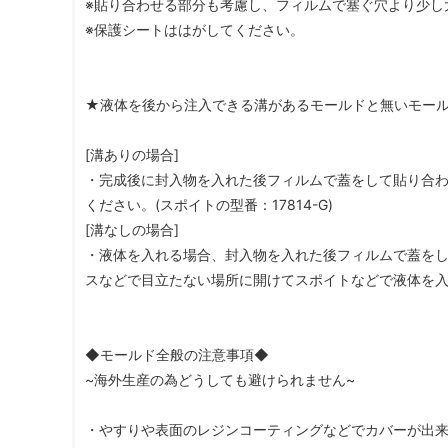
※貼り合わせる部分も考慮し、フィルムで塞ぐ穴より少し
※保護シートははがしてください。
★液体を後から注入できる溝があるモールドと無いモー
[溝ありの場合]
・完成後に封入物を入れた後フィルムで蓋をして貼り合
ください。(スポイトの型番：17814-G)
[溝なしの場合]
・液体を入れる場合、封入物を入れた後フィルムで蓋を
スなどで目立たない場所に開けてスポイトなどで液体を
◆モールド全般の注意事項◆
~海外生産の為どうしても避けられません~
・やすりや表面のレジンコーティングなどでカバーが出