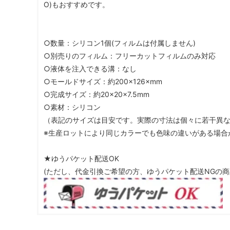
O)もおすすめです。
○数量：シリコン1個(フィルムは付属しません)
○別売りのフィルム：フリーカットフィルムのみ対応
○液体を注入できる溝：なし
○モールドサイズ：約200×126×mm
○完成サイズ：約20×20×7.5mm
○素材：シリコン
（表記のサイズは目安です。実際の寸法は個々に若干異
※生産ロットにより同じカラーでも色味の違いがある場合
★ゆうパケット配送OK
(ただし、代金引換ご希望の方、ゆうパケット配送NGの