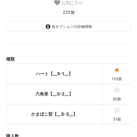
お気に入り
225個
各オプションの詳細情報
ハート【__S-1__】
六角形【__S-2__】
かまぼこ型【__S-3__】
種類
ハート【__S-1__】
132個
六角形【__S-2__】
62個
かまぼこ型【__S-3__】
31個
購入数