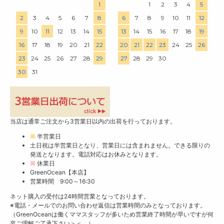
1
1
2
3
4
5
2
3
4
5
6
7
8
6
7
8
9
10
11
12
9
10
11
12
13
14
15
13
14
15
16
17
18
19
16
17
18
19
20
21
22
20
21
22
23
24
25
26
23
24
25
26
27
28
29
27
28
29
30
30
31
当店は通常ご注文から3営業日以内の出荷を行っております。
■
半営業日
土日祝は半営業日となり、営業日には含まれません。できる限りの
発送となります。電話対応はお休みとなります。
■
休業日
GreenOcean【本店】
営業時間 9:00～16:30
ネット購入の受付は24時間営業となっております。
※電話・メールでのお問い合わせ返信は営業時間のみとなっております。
（GreenOceanは働くママスタッフが多いため営業終了時間が早いですが何
卒ご理解ご了承下さい＞＜。）