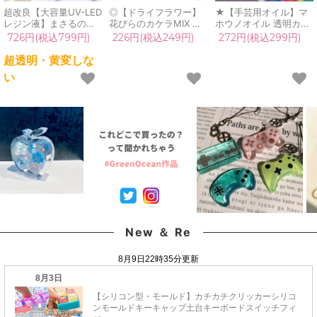
超改良【大容量UV-LED
◎【ドライフラワー】
★【手芸用オイル】マ
レジン液】まさるの涙
花びらのカケラMIX レ
ホウノオイル 透明カラ
ver.03 超透明 70g 初心
ジン封入 レジン用花材
ータイプ 30ml 2層 カ
726円(税込799円)
226円(税込249円)
272円(税込299円)
者 作家 コーティング
小花 小さい ミックス
ラー 魔法のオイル シェ
ハード 黄変しない 高品
本物 押し花 欠片 小分
イカー 推し活 色 UVレ
超透明・黄変しな
質 クリア 猫 UVレジン
け 少量 細かい ケース
ジン クラフト
い
液 安い おすすめ
入り ネイル 封入パーツ
GreenOceanオリジナ
GreenOcean
アクセサリー 手芸《選
ル♪《選べる7種》
べる11種》
New ＆ Re