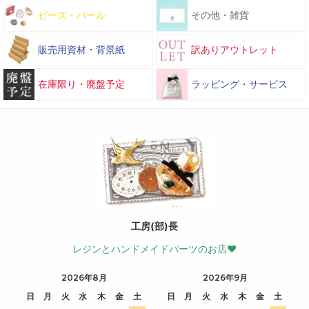
ビーズ・パール
その他・雑貨
販売用資材・背景紙
訳ありアウトレット
在庫限り・廃盤予定
ラッピング・サービス
工房(部)長
レジンとハンドメイドパーツのお店♥
2026年8月
2026年9月
日
月
火
水
木
金
土
日
月
火
水
木
金
土