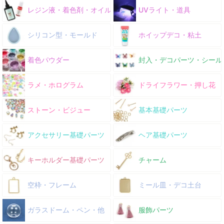
レジン液・着色剤・オイル
UVライト・道具
シリコン型・モールド
ホイップデコ・粘土
着色パウダー
封入・デコパーツ・シール
ラメ・ホログラム
ドライフラワー・押し花
ストーン・ビジュー
基本基礎パーツ
アクセサリー基礎パーツ
ヘア基礎パーツ
キーホルダー基礎パーツ
チャーム
空枠・フレーム
ミール皿・デコ土台
ガラスドーム・ペン・他
服飾パーツ