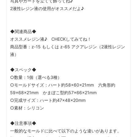
写真やカードを立てて飾ってね♪
2液性レジン液の使用がオススメだよ♪
◆関連商品◆
オススメレジン液♪ CHECKしてみてね！
商品型番：z-15 もしくは z-65 アクアレジン（2液性レジン
液）
◆スペック◆
○数量：1個（選べる3種）
○モールドサイズ：ハート約58×60×21mm 六角形約
59×68×21mm かまぼこ型約57×66×21mm
○完成サイズ：ハート約47×48×20mm
○素材：シリコン
◆注意事項◆
一般的なモールドに比べて以下のような違いがあります。