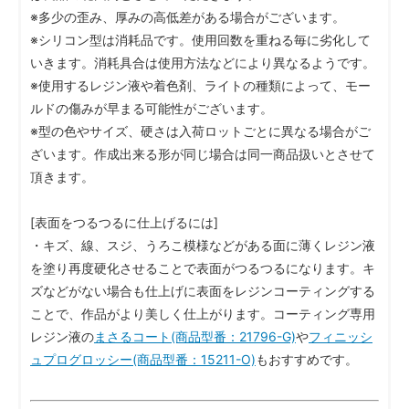
※多少の歪み、厚みの高低差がある場合がございます。
※シリコン型は消耗品です。使用回数を重ねる毎に劣化して
いきます。消耗具合は使用方法などにより異なるようです。
※使用するレジン液や着色剤、ライトの種類によって、モー
ルドの傷みが早まる可能性がございます。
※型の色やサイズ、硬さは入荷ロットごとに異なる場合がご
ざいます。作成出来る形が同じ場合は同一商品扱いとさせて
頂きます。
[表面をつるつるに仕上げるには]
・キズ、線、スジ、うろこ模様などがある面に薄くレジン液
を塗り再度硬化させることで表面がつるつるになります。キ
ズなどがない場合も仕上げに表面をレジンコーティングする
ことで、作品がより美しく仕上がります。コーティング専用
レジン液の
まさるコート(商品型番：21796-G)
や
フィニッシ
ュプログロッシー(商品型番：15211-O)
もおすすめです。