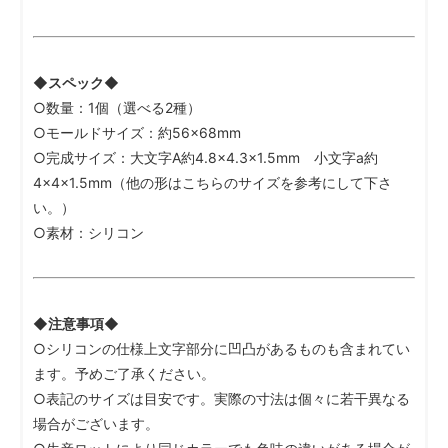
◆スペック◆
○数量：1個（選べる2種）
○モールドサイズ：約56×68mm
○完成サイズ：大文字A約4.8×4.3×1.5mm 小文字a約
4×4×1.5mm（他の形はこちらのサイズを参考にして下さ
い。）
○素材：シリコン
◆注意事項◆
○シリコンの仕様上文字部分に凹凸があるものも含まれてい
ます。予めご了承ください。
○表記のサイズは目安です。実際の寸法は個々に若干異なる
場合がございます。