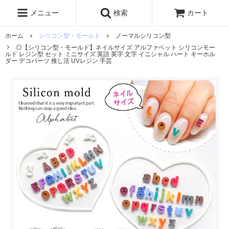
レジン液
まさるの涙
レジンセット
ドロップシール
メニュー
検索
カート
シリコンモールド
盛り専レジン
ホーム
シリコン型・モールド
ノーマルシリコン型
◎【シリコン型・モールド】ネイルサイズ アルファベット シリコンモー
ルド レジン型 セット ミニサイズ 英語 英字 文字 イニシャル ハート キーホル
ダー デコパーツ 推し活 UVレジン 手芸