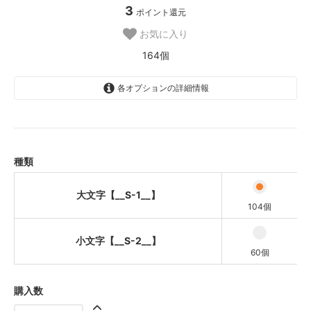
3
ポイント還元
お気に入り
164個
各オプションの詳細情報
大文字【__S-1__】
小文字【__S-2__】
種類
大文字【__S-1__】
104個
小文字【__S-2__】
60個
購入数