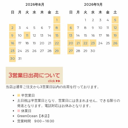
2026年8月
2026年9月
日
月
火
水
木
金
土
日
月
火
水
木
金
土
1
1
2
3
4
5
2
3
4
5
6
7
8
6
7
8
9
10
11
12
9
10
11
12
13
14
15
13
14
15
16
17
18
19
16
17
18
19
20
21
22
20
21
22
23
24
25
26
23
24
25
26
27
28
29
27
28
29
30
30
31
当店は通常ご注文から3営業日以内の出荷を行っております。
■
半営業日
土日祝は半営業日となり、営業日には含まれません。できる限りの
発送となります。電話対応はお休みとなります。
■
休業日
GreenOcean【本店】
営業時間 9:00～16:30