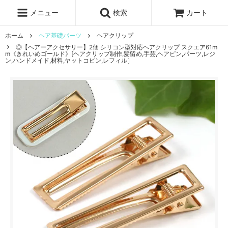
レジン液
まさるの涙
レジンセット
ドロップシール
メニュー
検索
カート
シリコンモールド
盛り専レジン
ホーム
ヘア基礎パーツ
ヘアクリップ
◎【ヘアーアクセサリー】2個 シリコン型対応ヘアクリップ スクエア61m
m《きれいめゴールド》[ヘアクリップ制作,髪留め,手芸,ヘアピン,パーツ,レジ
ン,ハンドメイド,材料,ヤットコピン,レフィル］