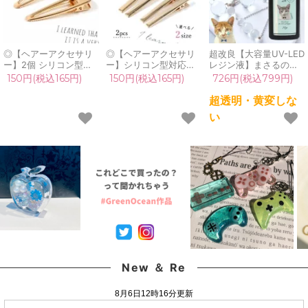
◎【ヘアーアクセサリ
◎【ヘアーアクセサリ
超改良【大容量UV-LED
ー】2個 シリコン型対
ー】シリコン型対応ヘ
レジン液】まさるの涙
応ヘアクリップ トライ
アクリップ ストレート
ver.03 超透明 70g 初心
150円(税込165円)
150円(税込165円)
726円(税込799円)
アングル55mm《きれ
2個 ヘアピン 髪留め ヤ
者 作家 コーティング
いめゴールド》[ヘアク
ットコピン ヘアクリッ
ハード 黄変しない 高品
超透明・黄変しな
リップ制作,髪留め,手
プ制作, レフィル レジ
質 クリア 猫 UVレジン
い
芸,ヘアピン,パーツ,レ
ン 材料 手芸 きれいめ
液 安い おすすめ
ジン,ヤットコピン,レフ
ゴールド 《選べる2サ
GreenOcean
ィル］
イズ》
New ＆ Re