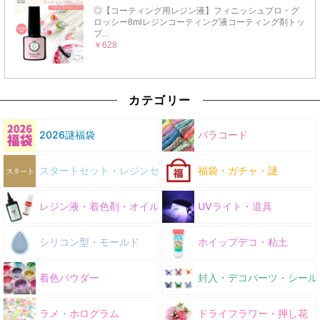
カテゴリー
2026謎福袋
パラコード
スタートセット・レジンセット
福袋・ガチャ・謎
レジン液・着色剤・オイル
UVライト・道具
シリコン型・モールド
ホイップデコ・粘土
着色パウダー
封入・デコパーツ・シール
ラメ・ホログラム
ドライフラワー・押し花