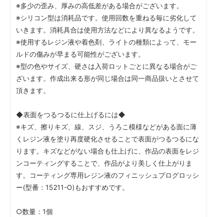
※多少の歪み、厚みの高低差がある場合がございます。
※シリコン型は消耗品です。使用回数を重ねる毎に劣化して
いきます。消耗具合は使用方法などにより異なるようです。
※使用するレジン液や着色剤、ライトの種類によって、モー
ルドの傷みが早まる可能性がございます。
※型の色やサイズ、硬さは入荷ロットごとに異なる場合がご
ざいます。作成出来る形が同じ場合は同一商品扱いとさせて
頂きます。
◆表面をつるつるに仕上げるには◆
※キズ、擦りキズ、線、スジ、うろこ模様などがある面に薄
くレジン液を塗り再度硬化させることで表面がつるつるにな
ります。キズなどがない場合も仕上げに、作品の表面をレジ
ンコーティングすることで、作品がより美しく仕上がりま
す。コーティング専用レジン液のフィニッシュプログロッシ
ー(型番：15211-O)もおすすめです。
○数量：1個