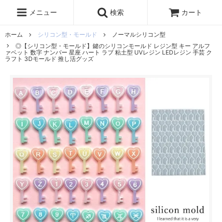
レジン液
まさるの涙
レジンセット
ドロップシール
メニュー
検索
カート
シリコンモールド
盛り専レジン
ホーム
シリコン型・モールド
ノーマルシリコン型
◎【シリコン型・モールド】鍵のシリコンモールド レジン型 キー アルフ
ァベット 数字 ナンバー 星座 ハート ラブ 粘土型 UVレジン LEDレジン 手芸 ク
ラフト 3Dモールド 推し活グッズ