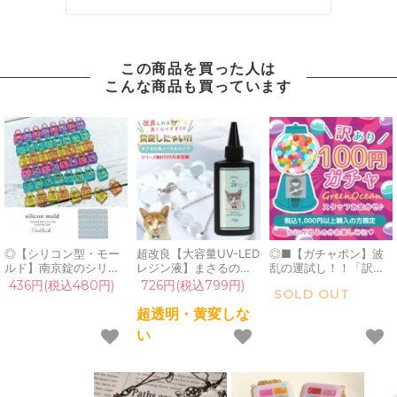
この商品を買った人は
こんな商品も買っています
◎【シリコン型・モー
超改良【大容量UV-LED
◎■【ガチャポン】波
ルド】南京錠のシリコ
レジン液】まさるの涙
乱の運試し！！「訳あ
ンモールド 鍵穴 レジン
ver.03 超透明 70g 初心
り」100円ガチャ！1注
436円(税込480円)
726円(税込799円)
SOLD OUT
型 キー アルファベット
者 作家 コーティング
文につき1つだけよ♪毎
数字 ナンバー 星座 バ
ハード 黄変しない 高品
回買えるよ[お楽しみ,お
超透明・黄変しな
ッグ 粘土型 UVレジン
質 クリア 猫 UVレジン
まかせ,ドキドキ,手芸パ
い
LEDレジン 手芸 クラフ
液 安い おすすめ
ーツ,雑貨,アクセサリー
ト 3Dモールド 推し活
GreenOcean
パーツ,ガチャガチャ,
グッズ
謎,わけあり]