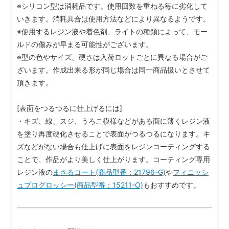
※シリコン型は消耗品です。使用回数を重ねる毎に劣化して
いきます。消耗具合は使用方法などにより異なるようです。
※使用するレジン液や着色剤、ライトの種類によって、モー
ルドの傷みが早まる可能性がございます。
※型の色やサイズ、硬さは入荷ロットごとに異なる場合がご
ざいます。作成出来る形が同じ場合は同一商品扱いとさせて
頂きます。
[表面をつるつるに仕上げるには]
・キズ、線、スジ、うろこ模様などがある面に薄くレジン液
を塗り再度硬化させることで表面がつるつるになります。キ
ズなどがない場合も仕上げに表面をレジンコーティングする
ことで、作品がより美しく仕上がります。コーティング専用
レジン液の
まさるコート(商品型番：21796-G)
や
フィニッシ
ュプログロッシー(商品型番：15211-O)
もおすすめです。