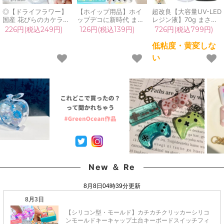
◎【ドライフラワー】
【ホイップ用品】ホイ
超改良【大容量UV-LED
国産 花びらのカケラ
ップデコに新時代 まさ
レジン液】70g まさる
MIX プリザーブドフラ
るホイップ用 極小ノズ
の涙 サラサラタイプ
226円(税込249円)
126円(税込139円)
726円(税込799円)
ワー レジン封入素材 封
ル 極細 しぼり口 使い
《クリア》 低粘度
入パーツ 日本製 花材
切り 使い捨て デコホイ
GreenOceanオリジナ
低粘度・黄変しな
本物 欠片 少量
ップ ミニチュアスイー
ル さらさら ツルツル
い
GreenOceanオリジナ
ツ レジン 推し活 手芸
高品質 透明 猫 UVレジ
ルブレンド♪《選べる
用 クラフト《選べる10
ン クラフト 安い おす
18色》
種》
すめ
New ＆ Re