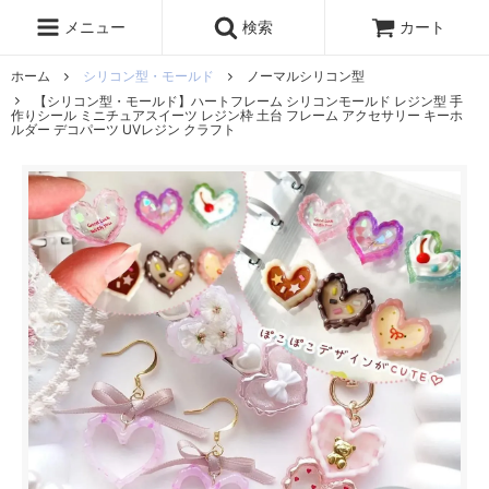
レジン液
まさるの涙
レジンセット
ドロップシール
メニュー
検索
カート
シリコンモールド
盛り専レジン
ホーム
シリコン型・モールド
ノーマルシリコン型
【シリコン型・モールド】ハートフレーム シリコンモールド レジン型 手
作りシール ミニチュアスイーツ レジン枠 土台 フレーム アクセサリー キーホ
ルダー デコパーツ UVレジン クラフト