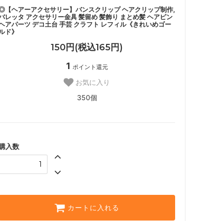
◎【ヘアーアクセサリー】バンスクリップ ヘアクリップ制作,
バレッタ アクセサリー金具 髪留め 髪飾り まとめ髪 ヘアピン
ヘアパーツ デコ土台 手芸 クラフト レフィル《きれいめゴー
ルド》
150円(税込165円)
1
ポイント還元
お気に入り
350個
購入数
カートに入れる