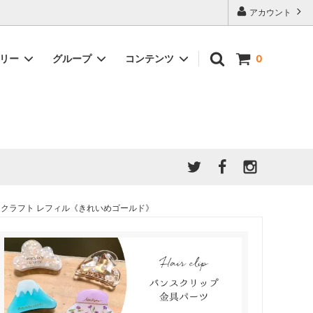
アカウント
ゴリー
グループ
コンテンツ
0
★7/9更新 新商品★
GreenOcean公式の仲間たち
ジンセット
福袋・ガチャ・謎
」結果発
★6/9更新 新商品★
親子でレジン♪クラフト特集
全商品を一気に見る!!
ド
ホイップデコ・粘土
Any giftについて
PADICO
｜保護猫活動
母の日特集
爆盛パック ★お得なまとめ買い特集★
ドライフラワー・押し花
芸 クラフト レフィル《きれいめゴールド》
★クリスマスプレゼント特集★
03！！！
チョコレートシリーズ 対応一覧
★
ーツ
★ミニ文字モールド特集★
ヘア基礎パーツ
＃プレゼントにおすすめ
ミール皿・デコ土台
＃推し活
＃レジン液をさらさらにしたい