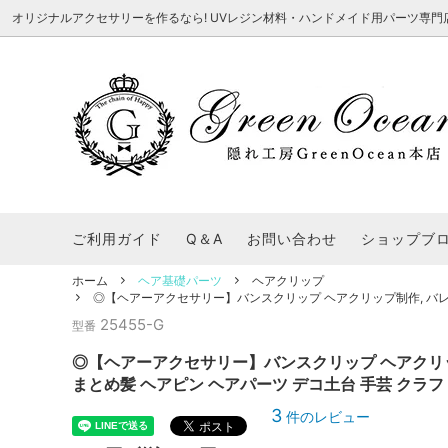
オリジナルアクセサリーを作るなら! UVレジン材料・ハンドメイド用パーツ専門店 隠れ工
★8/3更新 新商品★
■本店で買うとこんないいこと■
★7/24更
Ｑ＆Ａ/シ
2026謎福袋
★7/3更新 新商品★
コンテスト結果発表 - 一覧
★6/24更
福袋 作品例
★6/3更新 新商品★
★5/25更
レジン液・着色剤・オイル
カラリー大辞典
シール帳特
ご利用ガイド
Q＆A
お問い合わせ
ショップブ
★今これが買い！イチオシアイテム★
【UV-LE
パラコードクラフト特集
スクイーズ
★Resin Club（レジンクラブ）★
送料無料商
ホーム
ヘア基礎パーツ
ヘアクリップ
着色パウダー
◎【ヘアーアクセサリー】バンスクリップ ヘアクリップ制作, バレッ
初心者さんも楽しくハンドメイド♪特集
おすすめデ
ふにゃふにゃ動く、謎の生き物を作ってみ
2026謎
25455-G
型番
た。
表
★スクイーズ特集★
ストーン・ビジュー
★スイーツ
◎【ヘアーアクセサリー】バンスクリップ ヘアクリッ
★猫モールド＆パーツ特集★
＃お急ぎ便
まとめ髪 ヘアピン ヘアパーツ デコ土台 手芸 クラ
キーホルダー基礎パーツ
＃レジン液迷ったらコレ！
＃初心者な
3
件のレビュー
＃文字・数字モールド
＃シェイカ