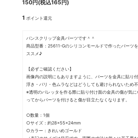
150円(税込165円)
ガラスドーム・ペン・他
＃つくってみたい！
2023福
1
ポイント還元
2025福袋のレフィル売り場
季節の特集
販売用資材・背景紙
★手作りドロップシール特集★
★しろたん
バンスクリップ金具パーツです＾＾
★ゆうパケ送料無料★1000円均一
★すみっコ
商品型番：25611-Gのシリコンモールドで作ったパー
ススメ♪
【必ずご確認ください】
画像内の説明にもありますように、パーツを金具に貼り
浮き・バリ・色ムラなどはどうしても避けられないため
※透明のバレッタを作る際に貼り付け面の金具の傷が気に
ってからパーツを付けると傷が目立たなくなります。
○数量：1個
○サイズ：約28×55×24mm
○カラー：きれいめゴールド