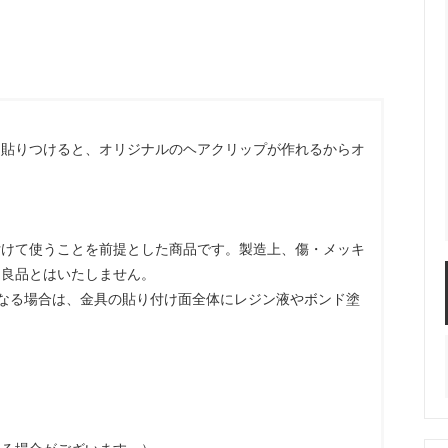
服飾パーツ
ビーズ・パール
袋のレフィル売り場
2024福袋のレフィル売り場
★ミニチュアの世界特集★
訳ありアウトレット
在庫限り・廃盤予定
★
★閉じ込めて楽しむ！かわいいパ
ぐらし立体シールセット★
★レジンでつくるMYすみっコぐら
ツを貼りつけると、オリジナルのヘアクリップが作れるからオ
★
付けて使うことを前提とした商品です。製造上、傷・メッキ
不良品とはいたしません。
なる場合は、金具の貼り付け面全体にレジン液やボンド塗