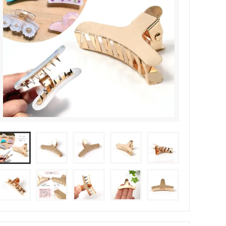
その他・雑貨
2024夏の福袋のレフィル売り場
★プレミアムシールシリーズ★
ラッピング・サービス
ーツ特集★
キャンディバッグの素の説明書
しセット
立体シール