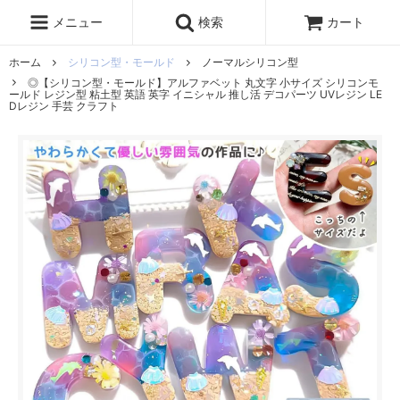
レジン液
まさるの涙
レジンセット
ドロップシール
メニュー
検索
カート
シリコンモールド
盛り専レジン
ホーム
シリコン型・モールド
ノーマルシリコン型
◎【シリコン型・モールド】アルファベット 丸文字 小サイズ シリコンモ
ールド レジン型 粘土型 英語 英字 イニシャル 推し活 デコパーツ UVレジン LE
Dレジン 手芸 クラフト