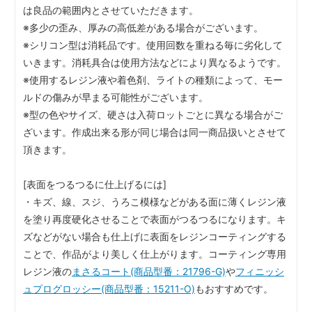
は良品の範囲内とさせていただきます。
※多少の歪み、厚みの高低差がある場合がございます。
※シリコン型は消耗品です。使用回数を重ねる毎に劣化して
いきます。消耗具合は使用方法などにより異なるようです。
※使用するレジン液や着色剤、ライトの種類によって、モー
ルドの傷みが早まる可能性がございます。
※型の色やサイズ、硬さは入荷ロットごとに異なる場合がご
ざいます。作成出来る形が同じ場合は同一商品扱いとさせて
頂きます。
[表面をつるつるに仕上げるには]
・キズ、線、スジ、うろこ模様などがある面に薄くレジン液
を塗り再度硬化させることで表面がつるつるになります。キ
ズなどがない場合も仕上げに表面をレジンコーティングする
ことで、作品がより美しく仕上がります。コーティング専用
レジン液の
まさるコート(商品型番：21796-G)
や
フィニッシ
ュプログロッシー(商品型番：15211-O)
もおすすめです。