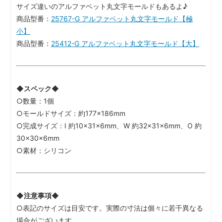
サイズ違いのアルファベット丸文字モールドもあるよ♪
商品型番：
25767-G アルファベット丸文字モールド【極
小】
商品型番：
25412-G アルファベット丸文字モールド【大】
◆スペック◆
○数量：1個
○モールドサイズ：約177×186mm
○完成サイズ：I 約10×31×6mm、W 約32×31×6mm、O 約
30×30×6mm
○素材：シリコン
◆注意事項◆
○表記のサイズは目安です。実際の寸法は個々に若干異なる
場合がございます。