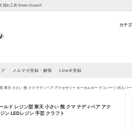
房 Green Ocean!!
カテ
新 新商品★
ョップでのお買い物 注意事項
★7/17更新 新商品★
GreenOcean各店舗の特徴
パラコード
スタートセット・レ
新 新商品★
・注意事項など - 一覧
★6/19更新 新商品★
2025謎福袋「わくわくコンテスト
表
新 新商品★
2026福袋のレフィル売り場
UVライト・道具
シリコン型・モール
集
教えて！レジン液の選び方
ログ
メルマガ登録・解除
Line＠登録
Dレジン液】まさるシリーズ
GreenOceanオリジナルシリーズ♪
クラフト特集
GreenOceanの新たな取り組み
品
★こだわりレジン道具特集★
封入・デコパーツ・シール
ラメ・ホログラム
について
天 小さい 熊 クマ テディベア アクセサリー キーホルダー デコパーツ 封入パーツ 
コ土台
高品質メッキパーツ
福袋「わくわくコンテスト」結果発
＼予告／超改良！まさるの涙 ver.
特集★
基本基礎パーツ
★大きな穴のビーズ＆グッズ特集
アクセサリー基礎パ
ド レジン型 寒天 小さい 熊 クマ テディベア アク
＃ラッピング
ジン LEDレジン 手芸 クラフト
チャーム
空枠・フレーム
に買う？
＃自分でモールドつくりたい
ーモールド用フィルム
＃鉱石ストーンモールド