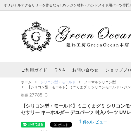
オリジナルアクセサリーを作るなら! UVレジン材料・ハンドメイド用パーツ専門店 隠れ工
★8/3更新 新商品★
■本店で買うとこんないいこと■
★7/24更
Ｑ＆Ａ/シ
2026謎福袋
★7/3更新 新商品★
コンテスト結果発表 - 一覧
★6/24更
福袋 作品例
★6/3更新 新商品★
★5/25更
レジン液・着色剤・オイル
カラリー大辞典
シール帳特
ご利用ガイド
Q＆A
お問い合わせ
ショップブ
★今これが買い！イチオシアイテム★
【UV-LE
パラコードクラフト特集
スクイーズ
★Resin Club（レジンクラブ）★
送料無料商
ホーム
シリコン型・モールド
ノーマルシリコン型
着色パウダー
【シリコン型・モールド】ミニくまグミ シリコンモールド レジン型 寒
初心者さんも楽しくハンドメイド♪特集
おすすめデ
ふにゃふにゃ動く、謎の生き物を作ってみ
2026謎
27785-G
型番
た。
表
★スクイーズ特集★
ストーン・ビジュー
★スイーツ
【シリコン型・モールド】ミニくまグミ シリコンモール
★猫モールド＆パーツ特集★
＃お急ぎ便
セサリー キーホルダー デコパーツ 封入パーツ UVレ
キーホルダー基礎パーツ
＃レジン液迷ったらコレ！
＃初心者な
1
件のレビュー
＃文字・数字モールド
＃シェイカ