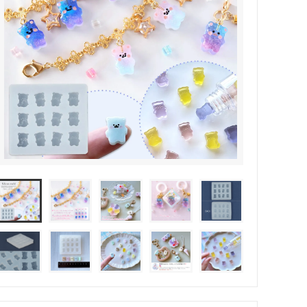
その他・雑貨
2024夏の福袋のレフィル売り場
★プレミアムシールシリーズ★
ラッピング・サービス
ーツ特集★
キャンディバッグの素の説明書
しセット
立体シール