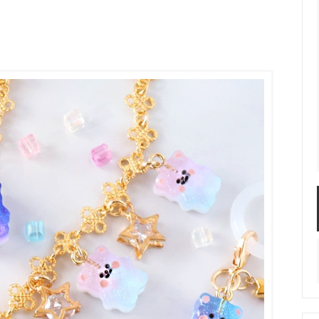
服飾パーツ
ビーズ・パール
袋のレフィル売り場
2024福袋のレフィル売り場
★ミニチュアの世界特集★
訳ありアウトレット
在庫限り・廃盤予定
★
★閉じ込めて楽しむ！かわいいパ
ぐらし立体シールセット★
★レジンでつくるMYすみっコぐら
★