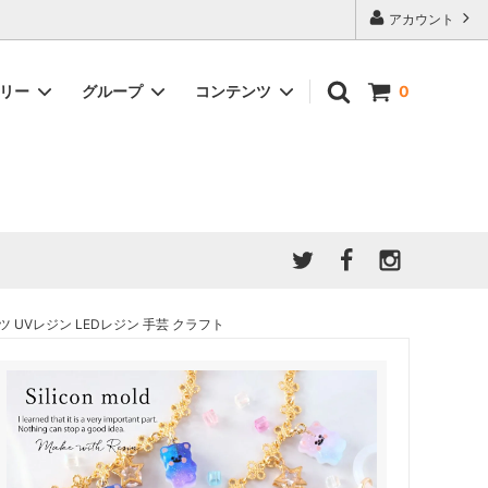
アカウント
ゴリー
グループ
コンテンツ
0
★7/9更新 新商品★
GreenOcean公式の仲間たち
ジンセット
福袋・ガチャ・謎
」結果発
★6/9更新 新商品★
親子でレジン♪クラフト特集
全商品を一気に見る!!
ド
ホイップデコ・粘土
Any giftについて
PADICO
｜保護猫活動
母の日特集
爆盛パック ★お得なまとめ買い特集★
ドライフラワー・押し花
UVレジン LEDレジン 手芸 クラフト
★クリスマスプレゼント特集★
03！！！
チョコレートシリーズ 対応一覧
★
ーツ
★ミニ文字モールド特集★
ヘア基礎パーツ
＃プレゼントにおすすめ
ミール皿・デコ土台
＃推し活
＃レジン液をさらさらにしたい