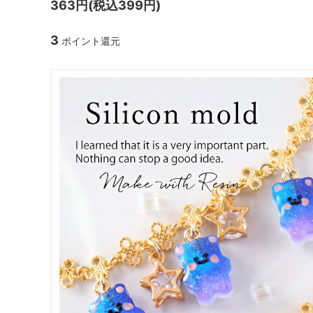
363円(税込399円)
ガラスドーム・ペン・他
＃つくってみたい！
2023福
3
ポイント還元
2025福袋のレフィル売り場
季節の特集
販売用資材・背景紙
★手作りドロップシール特集★
★しろたん
★ゆうパケ送料無料★1000円均一
★すみっコ