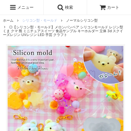
レジン液
まさるの涙
レジンセット
ドロップシール
メニュー
検索
カート
シリコンモールド
盛り専レジン
ホーム
シリコン型・モールド
ノーマルシリコン型
◎【シリコン型・モールド】メロンパンベア シリコンモールド レジン型
くま クマ 熊 ミニチュアスイーツ 食品サンプル キーホルダー 立体 3d スクイ
ーズレジン UVレジン LED 手芸 クラフト