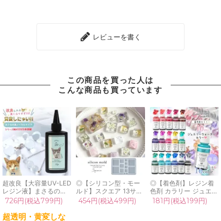
レビューを書く
この商品を買った人は
こんな商品も買っています
超改良【大容量UV-LED
◎【シリコン型・モー
◎【着色剤】レジン着
レジン液】まさるの涙
ルド】スクエア 13サイ
色剤 カラリー ジュエリ
ver.03 超透明 70g 初心
ズ シリコンモールド レ
ーウォーターカラー 単
726円(税込799円)
454円(税込499円)
181円(税込199円)
者 作家 コーティング
ジン型 粘土型 UVレジ
品 レジン着色料 定番
ハード 黄変しない 高品
ン LEDレジン 四角 手
クリア 透明 宝石 UVレ
超透明・黄変しな