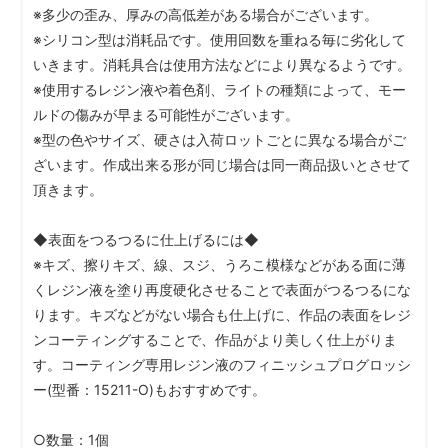
※多少の歪み、厚みの高低差がある場合がございます。
※シリコン型は消耗品です。使用回数を重ねる毎に劣化して
いきます。消耗具合は使用方法などにより異なるようです。
※使用するレジン液や着色剤、ライトの種類によって、モー
ルドの傷みが早まる可能性がございます。
※型の色やサイズ、硬さは入荷ロットごとに異なる場合がご
ざいます。作成出来る形が同じ場合は同一商品扱いとさせて
頂きます。
◆表面をつるつるに仕上げるには◆
※キズ、擦りキズ、線、スジ、うろこ模様などがある面に薄
くレジン液を塗り再度硬化させることで表面がつるつるにな
ります。キズなどがない場合も仕上げに、作品の表面をレジ
ンコーティングすることで、作品がより美しく仕上がりま
す。コーティング専用レジン液のフィニッシュプログロッシ
ー(型番：15211-O)もおすすめです。
○数量：1個