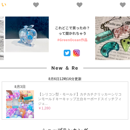
質 クリア 猫 UVレジン
芸 クラフト 3Dモール
ジン液 高発色 クラフト
い
液 安い おすすめ
ド アロマストーン
GreenOceanオリジナ
GreenOcean
ル♪《選べる16色》
New ＆ Re