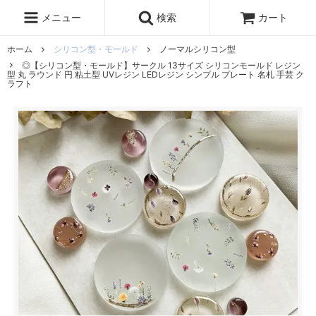
レジン液
まさるの涙
レジンセット
ドロップシール
メニュー
検索
カート
シリコンモールド
盛り専レジン
ホーム
シリコン型・モールド
ノーマルシリコン型
◎【シリコン型・モールド】サークル 13サイズ シリコンモールド レジン
型 丸 ラウンド 円 粘土型 UVレジン LEDレジン シンプル プレート 名札 手芸 ク
ラフト