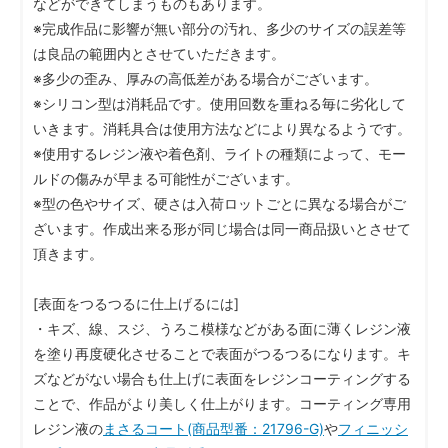
などができてしまうものもあります。
※完成作品に影響が無い部分の汚れ、多少のサイズの誤差等
は良品の範囲内とさせていただきます。
※多少の歪み、厚みの高低差がある場合がございます。
※シリコン型は消耗品です。使用回数を重ねる毎に劣化して
いきます。消耗具合は使用方法などにより異なるようです。
※使用するレジン液や着色剤、ライトの種類によって、モー
ルドの傷みが早まる可能性がございます。
※型の色やサイズ、硬さは入荷ロットごとに異なる場合がご
ざいます。作成出来る形が同じ場合は同一商品扱いとさせて
頂きます。
[表面をつるつるに仕上げるには]
・キズ、線、スジ、うろこ模様などがある面に薄くレジン液
を塗り再度硬化させることで表面がつるつるになります。キ
ズなどがない場合も仕上げに表面をレジンコーティングする
ことで、作品がより美しく仕上がります。コーティング専用
レジン液の
まさるコート(商品型番：21796-G)
や
フィニッシ