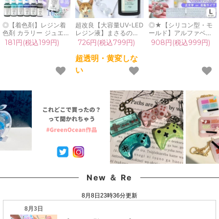
◎【着色剤】レジン着
超改良【大容量UV-LED
◎★【シリコン型・モ
色剤 カラリー ジュエリ
レジン液】まさるの涙
ールド】アルファベッ
ーウォーターカラー 単
ver.03 超透明 70g 初心
トと数字 シリコンモー
181円(税込199円)
726円(税込799円)
908円(税込999円)
品 レジン着色料 定番
者 作家 コーティング
ルド ゴシック Lサイズ
クリア 透明 宝石 UVレ
ハード 黄変しない 高品
レジン型 セット 反転
超透明・黄変しな
ジン液 高発色 クラフト
質 クリア 猫 UVレジン
正文字 正面 大きめ 大
い
GreenOceanオリジナ
液 安い おすすめ
文字 英語 英字 推し活
ル♪《選べる16色》
GreenOcean
イニシャル UVレジン
《選べる2種》
New ＆ Re