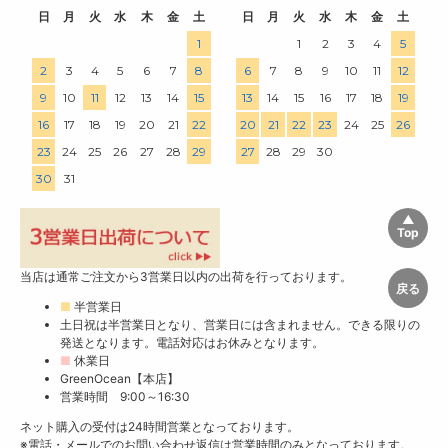
日
月
火
水
木
金
土
日
月
火
水
木
金
土
1
1
2
3
4
5
2
3
4
5
6
7
8
6
7
8
9
10
11
12
9
10
11
12
13
14
15
13
14
15
16
17
18
19
16
17
18
19
20
21
22
20
21
22
23
24
25
26
23
24
25
26
27
28
29
27
28
29
30
30
31
当店は通常ご注文から3営業日以内の出荷を行っております。
■
半営業日
土日祝は半営業日となり、営業日には含まれません。できる限りの
発送となります。電話対応はお休みとなります。
■
休業日
GreenOcean【本店】
営業時間 9:00～16:30
ネット購入の受付は24時間営業となっております。
※電話・メールでのお問い合わせ返信は営業時間のみとなっております。