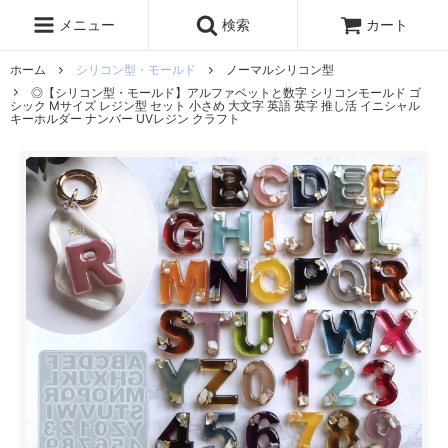
レジン液
まさるの涙
レジンセット
ドロップシール
メニュー
検索
カート
シリコンモールド
盛り専レジン
ホーム
シリコン型・モールド
ノーマルシリコン型
◎【シリコン型・モールド】アルファベットと数字 シリコンモールド ゴ
シック Mサイズ レジン型 セット 小さめ 大文字 英語 英字 推し活 イニシャル
キーホルダー ナンバー UVレジン クラフト