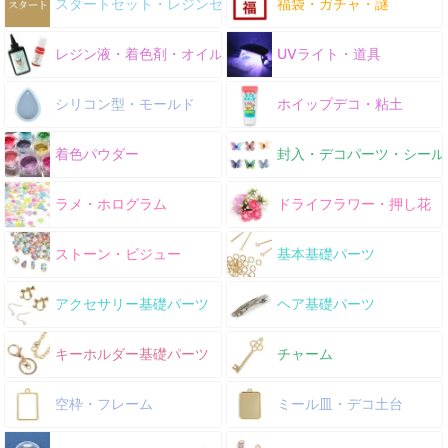
スタートセット・レジンセット
福袋・ガチャ・謎
レジン液・着色剤・オイル
UVライト・道具
シリコン型・モールド
ホイップデコ・粘土
着色パウダー
封入・デコパーツ・シール
ラメ・ホログラム
ドライフラワー・押し花
ストーン・ビジュー
基本基礎パーツ
アクセサリー基礎パーツ
ヘア基礎パーツ
キーホルダー基礎パーツ
チャーム
空枠・フレーム
ミール皿・デコ土台