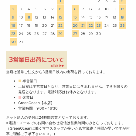
1
1
2
3
4
5
2
3
4
5
6
7
8
6
7
8
9
10
11
12
9
10
11
12
13
14
15
13
14
15
16
17
18
19
16
17
18
19
20
21
22
20
21
22
23
24
25
26
23
24
25
26
27
28
29
27
28
29
30
30
31
当店は通常ご注文から3営業日以内の出荷を行っております。
■
半営業日
土日祝は半営業日となり、営業日には含まれません。できる限りの
発送となります。電話対応はお休みとなります。
■
休業日
GreenOcean【本店】
営業時間 9:00～16:30
ネット購入の受付は24時間営業となっております。
※電話・メールでのお問い合わせ返信は営業時間のみとなっております。
（GreenOceanは働くママスタッフが多いため営業終了時間が早いですが何
卒ご理解ご了承下さい＞＜。）