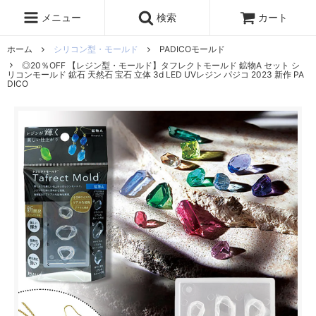
レジン液
まさるの涙
レジンセット
ドロップシール
メニュー
検索
カート
シリコンモールド
盛り専レジン
ホーム
シリコン型・モールド
PADICOモールド
◎20％OFF 【レジン型・モールド】タフレクトモールド 鉱物A セット シ
リコンモールド 鉱石 天然石 宝石 立体 3d LED UVレジン パジコ 2023 新作 PA
DICO