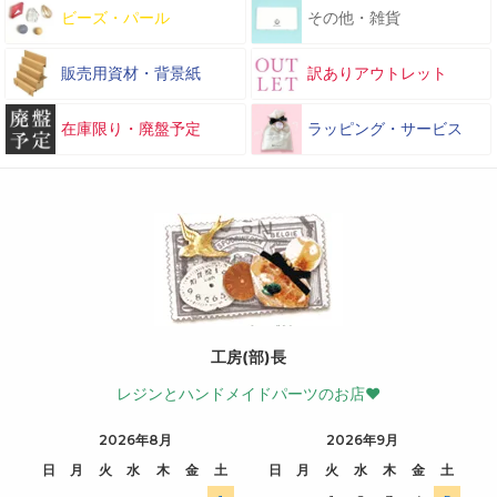
ビーズ・パール
その他・雑貨
販売用資材・背景紙
訳ありアウトレット
在庫限り・廃盤予定
ラッピング・サービス
工房(部)長
レジンとハンドメイドパーツのお店♥
2026年8月
2026年9月
日
月
火
水
木
金
土
日
月
火
水
木
金
土