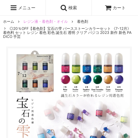
レジン液
まさるの涙
レジンセット
ドロップシール
メニュー
検索
カート
シリコンモールド
盛り専レジン
ホーム
レジン液・着色剤・オイル
着色剤
◎20％OFF【着色剤】宝石の雫 バースストーンカラーセット 《7-12月》
着色料 セット レジン 着色 彩色 誕生石 透明 クリア パジコ 2023 新作 新色 PA
DICO 手芸