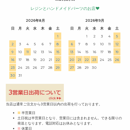
レジンとハンドメイドパーツのお店♥
2026年8月
2026年9月
日
月
火
水
木
金
土
日
月
火
水
木
金
土
1
1
2
3
4
5
2
3
4
5
6
7
8
6
7
8
9
10
11
12
9
10
11
12
13
14
15
13
14
15
16
17
18
19
16
17
18
19
20
21
22
20
21
22
23
24
25
26
23
24
25
26
27
28
29
27
28
29
30
30
31
当店は通常ご注文から3営業日以内の出荷を行っております。
■
半営業日
土日祝は半営業日となり、営業日には含まれません。できる限りの
発送となります。電話対応はお休みとなります。
■
休業日