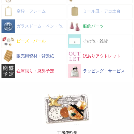
空枠・フレーム
ミール皿・デコ土台
ガラスドーム・ペン・他
服飾パーツ
ビーズ・パール
その他・雑貨
販売用資材・背景紙
訳ありアウトレット
在庫限り・廃盤予定
ラッピング・サービス
工房(部)長