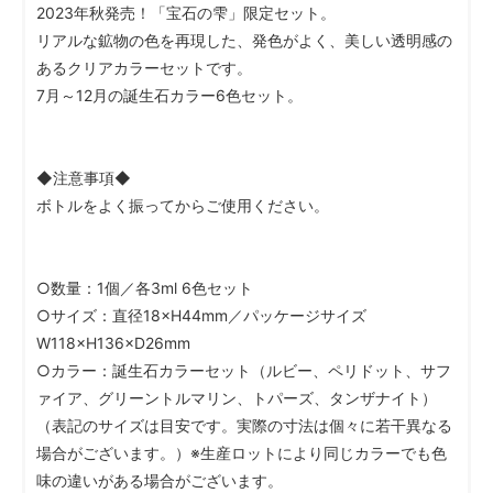
2023年秋発売！「宝石の雫」限定セット。
リアルな鉱物の色を再現した、発色がよく、美しい透明感の
あるクリアカラーセットです。
7月～12月の誕生石カラー6色セット。
◆注意事項◆
ボトルをよく振ってからご使用ください。
○数量：1個／各3ml 6色セット
○サイズ：直径18×H44mm／パッケージサイズ
W118×H136×D26mm
○カラー：誕生石カラーセット（ルビー、ペリドット、サフ
ァイア、グリーントルマリン、トパーズ、タンザナイト）
（表記のサイズは目安です。実際の寸法は個々に若干異なる
場合がございます。）※生産ロットにより同じカラーでも色
味の違いがある場合がございます。