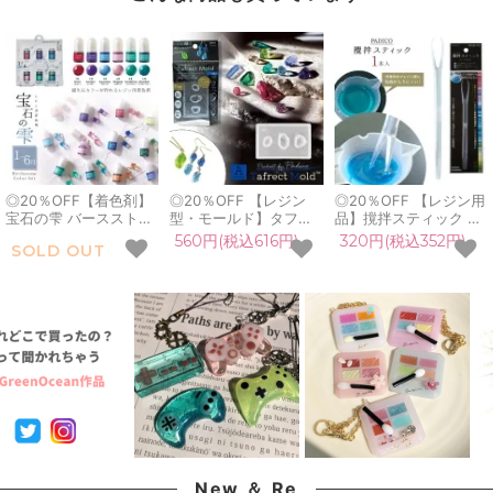
◎20％OFF【着色剤】
◎20％OFF 【レジン
◎20％OFF 【レジン用
宝石の雫 バースストー
型・モールド】タフレ
品】撹拌スティック ヘ
ンカラーセット 《1-6
クトモールド 鉱物A セ
ラ付き 混ぜ棒 撹拌棒
560円(税込616円)
320円(税込352円)
SOLD OUT
月》 着色料 セット レ
ット シリコンモールド
UVレジン 着色剤 レジ
ジン 着色 彩色 誕生石
鉱石 天然石 宝石 立体
ン液 混ぜる 混色 道具
透明 クリア パジコ
3d LED UVレジン パジ
宝石の雫 パジコ 2023
2023 新作 新色
コ 2023 新作 PADICO
新作 PADICO 手芸
PADICO 手芸
New ＆ Re