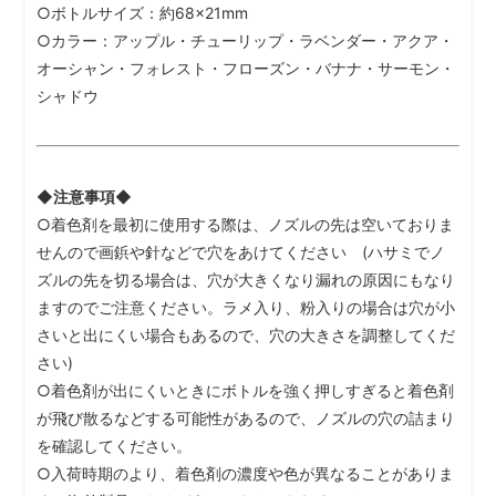
○ボトルサイズ：約68×21mm
○カラー：アップル・チューリップ・ラベンダー・アクア・
オーシャン・フォレスト・フローズン・バナナ・サーモン・
シャドウ
◆注意事項◆
○着色剤を最初に使用する際は、ノズルの先は空いておりま
せんので画鋲や針などで穴をあけてください (ハサミでノ
ズルの先を切る場合は、穴が大きくなり漏れの原因にもなり
ますのでご注意ください。ラメ入り、粉入りの場合は穴が小
さいと出にくい場合もあるので、穴の大きさを調整してくだ
さい)
○着色剤が出にくいときにボトルを強く押しすぎると着色剤
が飛び散るなどする可能性があるので、ノズルの穴の詰まり
を確認してください。
○入荷時期のより、着色剤の濃度や色が異なることがありま