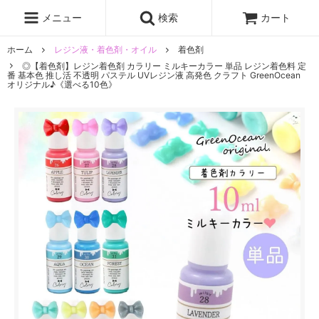
レジン液
まさるの涙
レジンセット
ドロップシール
メニュー
検索
カート
シリコンモールド
盛り専レジン
ホーム
レジン液・着色剤・オイル
着色剤
◎【着色剤】レジン着色剤 カラリー ミルキーカラー 単品 レジン着色料 定
番 基本色 推し活 不透明 パステル UVレジン液 高発色 クラフト GreenOcean
オリジナル♪《選べる10色》