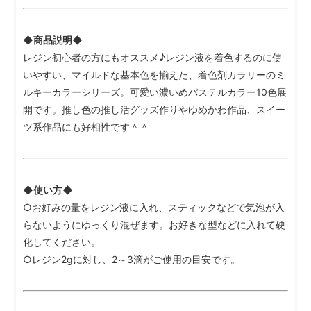
◆商品説明◆
レジン初心者の方にもオススメ♪レジン液を着色するのに使
いやすい、マイルドな基本色を揃えた、着色剤カラリーのミ
ルキーカラーシリーズ。可愛い濃いめパステルカラー10色展
開です。推し色の推し活グッズ作りやゆめかわ作品、スイー
ツ系作品にも好相性です＾＾
◆使い方◆
○お好みの量をレジン液に入れ、スティックなどで気泡が入
らないようにゆっくり混ぜます。お好きな型などに入れて硬
化してください。
○レジン2gに対し、2～3滴がご使用の目安です。