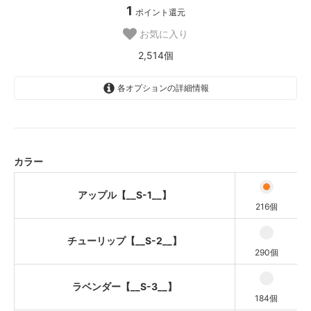
1
ポイント還元
お気に入り
2,514個
各オプションの詳細情報
アップル【__S-1__】
チューリップ【__S-2__】
ラベンダー【__S-3__】
カラー
アクア【__S-4__】
アップル【__S-1__】
オーシャン【__S-5__】
216個
フォレスト【__S-6__】
チューリップ【__S-2__】
290個
フローズン【__S-7__】
バナナ【__S-8__】
ラベンダー【__S-3__】
184個
サーモン【__S-9__】