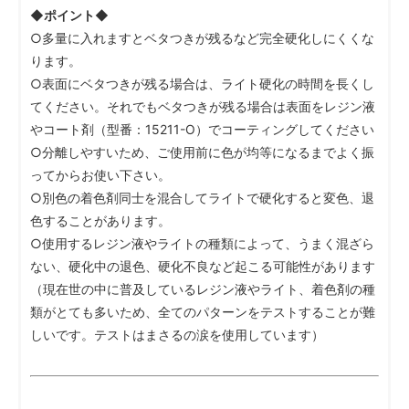
◆ポイント◆
○多量に入れますとベタつきが残るなど完全硬化しにくくな
ります。
○表面にベタつきが残る場合は、ライト硬化の時間を長くし
てください。それでもベタつきが残る場合は表面をレジン液
やコート剤（型番：15211-O）でコーティングしてください
○分離しやすいため、ご使用前に色が均等になるまでよく振
ってからお使い下さい。
○別色の着色剤同士を混合してライトで硬化すると変色、退
色することがあります。
○使用するレジン液やライトの種類によって、うまく混ざら
ない、硬化中の退色、硬化不良など起こる可能性があります
（現在世の中に普及しているレジン液やライト、着色剤の種
類がとても多いため、全てのパターンをテストすることが難
しいです。テストはまさるの涙を使用しています）