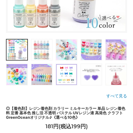
すべて見る
◎【着色剤】レジン着色剤 カラリー ミルキーカラー 単品 レジン着色
料 定番 基本色 推し活 不透明 パステル UVレジン液 高発色 クラフト
GreenOceanオリジナル♪《選べる10色》
181円(税込199円)