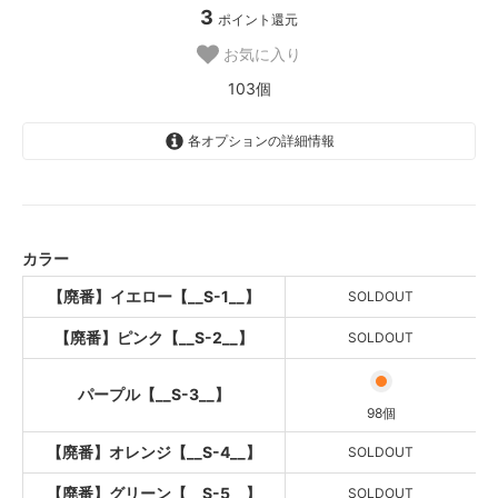
3
ポイント還元
お気に入り
103個
各オプションの詳細情報
【廃番】イエロー【__S-1__】
SOLD OUT
【廃番】ピンク【__S-2__】
SOLD OUT
カラー
パープル【__S-3__】
【廃番】イエロー【__S-1__】
SOLDOUT
【廃番】オレンジ【__S-4__】
【廃番】ピンク【__S-2__】
SOLDOUT
SOLD OUT
【廃番】グリーン【__S-5__】
パープル【__S-3__】
SOLD OUT
98個
ホワイト【__S-6__】
【廃番】オレンジ【__S-4__】
SOLDOUT
【廃番】ブルー【__S-7__】
【廃番】グリーン【__S-5__】
SOLDOUT
SOLD OUT