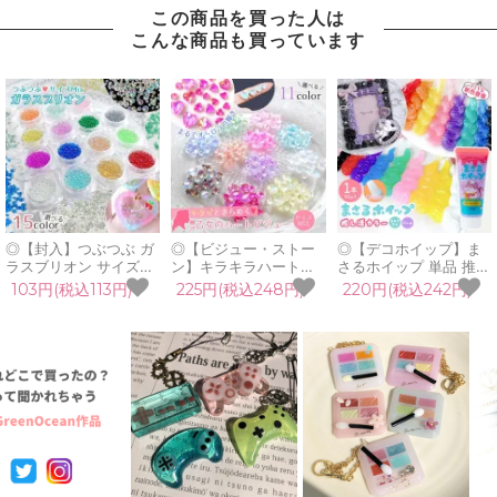
この商品を買った人は
こんな商品も買っています
◎【封入】つぶつぶ ガ
◎【ビジュー・ストー
◎【デコホイップ】ま
ラスブリオン サイズ
ン】キラキラハートビ
さるホイップ 単品 推し
mix レジン封入素材 オ
ジュー サイズMIX アク
活シリーズ パール クリ
103円(税込113円)
225円(税込248円)
220円(税込242円)
ーロラ 封入パーツ ガラ
リルビジュー アクリル
ア ラメ入り 50g ホイ
ス粒 ガラス玉 ビーズ
ストーン 貼り付けパー
ップデコクリーム クラ
シェイカー デコパーツ
ツ デコパーツ オーロラ
フト スイーツ 手芸
カラフル キラキラ 手芸
封入素材 UVレジン ク
GreenOceanオリジナ
クラフト 《選べる15
ラフト 《選べる11色》
ル♪《選べる18色》
色》