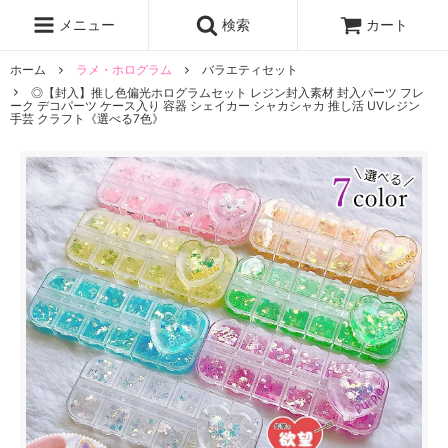
レジン液
まさるの涙
レジンセット
ドロップシール
メニュー
検索
カート
シリコンモールド
盛り専レジン
ホーム
ラメ・ホログラム
バラエティセット
◎【封入】推し色偏光ホログラムセット レジン封入素材 封入パーツ フレ
ーク デコパーツ ケース入り 容器 シェイカー シャカシャカ 推し活 UVレジン
手芸 クラフト《選べる7色》