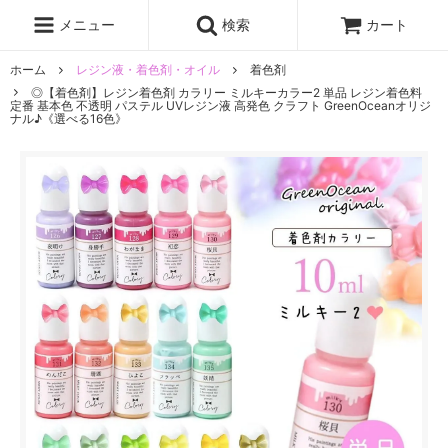
レジン液
まさるの涙
レジンセット
ドロップシール
メニュー
検索
カート
シリコンモールド
盛り専レジン
ホーム
レジン液・着色剤・オイル
着色剤
◎【着色剤】レジン着色剤 カラリー ミルキーカラー2 単品 レジン着色料
定番 基本色 不透明 パステル UVレジン液 高発色 クラフト GreenOceanオリジ
ナル♪《選べる16色》