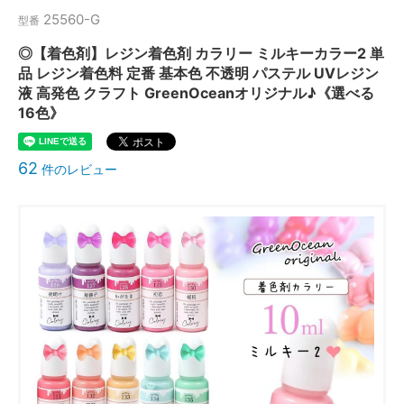
25560-G
型番
◎【着色剤】レジン着色剤 カラリー ミルキーカラー2 単
品 レジン着色料 定番 基本色 不透明 パステル UVレジン
液 高発色 クラフト GreenOceanオリジナル♪《選べる
16色》
62
件のレビュー