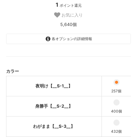
1
ポイント還元
お気に入り
5,640個
各オプションの詳細情報
夜明け【__S-1__】
身勝手【__S-2__】
わがまま【__S-3__】
カラー
初恋【__S-4__】
夜明け【__S-1__】
桜貝【__S-5__】
257個
めんだこ【__S-6__】
身勝手【__S-2__】
400個
珊瑚【__S-7__】
ひよこ【__S-8__】
わがまま【__S-3__】
432個
フラッペ【__S-9__】