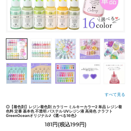
すべて見る
◎【着色剤】レジン着色剤 カラリー ミルキーカラー2 単品 レジン着
色料 定番 基本色 不透明 パステル UVレジン液 高発色 クラフト
GreenOceanオリジナル♪《選べる16色》
181円(税込199円)