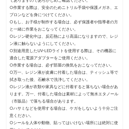
てありますのであらかじめご確認ください。
○作業する際は、安全のためニトリル手袋や保護メガネ、エ
プロンなどを身につけてください。
○もし、お子様が制作する場合は、必ず保護者や指導者の方
と一緒に作業をおこなってください。
○レジン硬化中は、反応熱により高温になりますので、レジ
ン液に触らないようにしてください。
○別途用意したUV-LEDライトを使用する際は、その機器に
適合した電源アダプターをご使用ください。
○作業する場合は、必ず部屋の換気をおこなってださい。
○万一、レジン液が皮膚に付着した場合は、ティッシュ等で
拭き取った後、石鹸水で洗浄してください。
○レジン液が衣類や家具などに付着すると落ちない場合があ
ります。万一、付着した場合は素材によって無水エタノール
（市販品）で落ちる場合があります。
○ハサミなどを使用する場合は、ケガをしないよう十分ご注
意ください。
○シールを人体や動物、貼ってはいけない場所には絶対に使