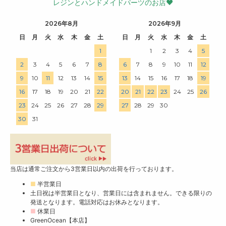
レジンとハンドメイドパーツのお店♥
2026年8月
2026年9月
日
月
火
水
木
金
土
日
月
火
水
木
金
土
1
1
2
3
4
5
2
3
4
5
6
7
8
6
7
8
9
10
11
12
9
10
11
12
13
14
15
13
14
15
16
17
18
19
16
17
18
19
20
21
22
20
21
22
23
24
25
26
23
24
25
26
27
28
29
27
28
29
30
30
31
当店は通常ご注文から3営業日以内の出荷を行っております。
■
半営業日
土日祝は半営業日となり、営業日には含まれません。できる限りの
発送となります。電話対応はお休みとなります。
■
休業日
GreenOcean【本店】