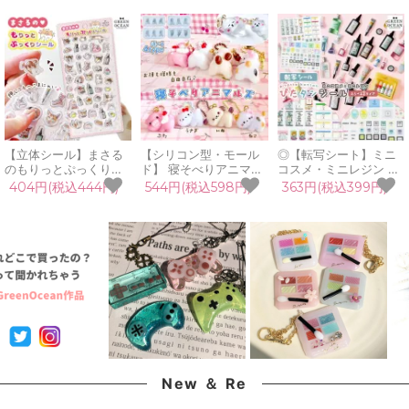
【立体シール】まさる
【シリコン型・モール
◎【転写シート】ミニ
のもりっとぷっくりシ
ド】 寝そべりアニマル
コスメ・ミニレジン ぴ
ール 3D立体シール キ
ズ シリコンモールド レ
たタンシール 転写シー
404円(税込444円)
544円(税込598円)
363円(税込399円)
ャラクター ネコ 猫 透
ジン型 動物 猫 ねこ う
ル レジンシール コスメ
明 つやつや ご褒美シー
さぎ 犬 ぶた キーホル
デパコス レジン液 着色
ル かわいいシール シー
ダー デコパーツ 立体
剤 装飾シール 透明 こ
ル手帳 雑貨
3d UVレジン LED 手芸
するだけGreenOcean
GreenOceanオリジナ
クラフト 《選べる4
オリジナル♪《選べる2
ル♪
種》
種》
New ＆ Re