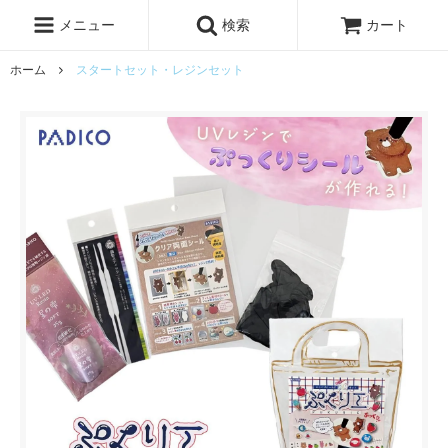
レジン液
まさるの涙
レジンセット
ドロップシール
メニュー
検索
カート
シリコンモールド
盛り専レジン
ホーム
スタートセット・レジンセット