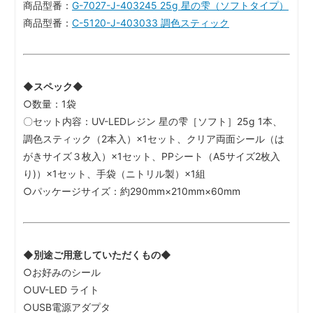
商品型番：
G-7027-J-403245 25g 星の雫（ソフトタイプ）
商品型番：
C-5120-J-403033 調色スティック
◆スペック◆
○数量：1袋
〇セット内容：UV-LEDレジン 星の雫［ソフト］25g 1本、
調色スティック（2本入）×1セット、クリア両面シール（は
がきサイズ３枚入）×1セット、PPシート（A5サイズ2枚入
り)）×1セット、手袋（ニトリル製）×1組
○パッケージサイズ：約290mm×210mm×60mm
◆別途ご用意していただくもの◆
○お好みのシール
○UV-LED ライト
○USB電源アダプタ