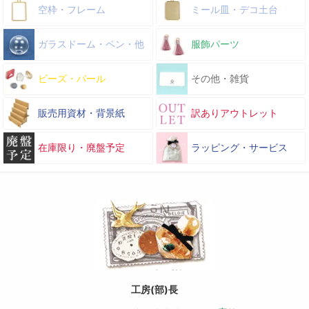
空枠・フレーム
ミール皿・デコ土台
ガラスドーム・ペン・他
服飾パーツ
ビーズ・パール
その他・雑貨
販売用資材・背景紙
訳ありアウトレット
在庫限り・廃盤予定
ラッピング・サービス
工房(部)長