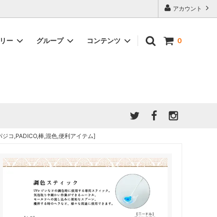
アカウント
ゴリー
グループ
コンテンツ
0
★7/9更新 新商品★
GreenOcean公式の仲間たち
ジンセット
福袋・ガチャ・謎
」結果発
★6/9更新 新商品★
親子でレジン♪クラフト特集
全商品を一気に見る!!
ド
ホイップデコ・粘土
Any giftについて
PADICO
｜保護猫活動
母の日特集
爆盛パック ★お得なまとめ買い特集★
,PADICO,棒,混色,便利アイテム]
ドライフラワー・押し花
★クリスマスプレゼント特集★
03！！！
チョコレートシリーズ 対応一覧
★
ーツ
★ミニ文字モールド特集★
ヘア基礎パーツ
＃プレゼントにおすすめ
ミール皿・デコ土台
＃推し活
＃レジン液をさらさらにしたい