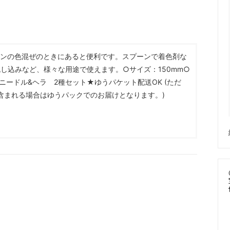
服飾パーツ
ビーズ・パール
袋のレフィル売り場
2024福袋のレフィル売り場
★ミニチュアの世界特集★
訳ありアウトレット
在庫限り・廃盤予定
★
★閉じ込めて楽しむ！かわいいパ
レジンの色混ぜのときにあると便利です。スプーンで着色剤な
ぐらし立体シールセット★
★レジンでつくるMYすみっコぐら
し込みなど、様々な用途で使えます。○サイズ：150mm○
★
ニードル&ヘラ 2種セット★ゆうパケット配送OK (ただ
含まれる場合はゆうパックでのお届けとなります。)