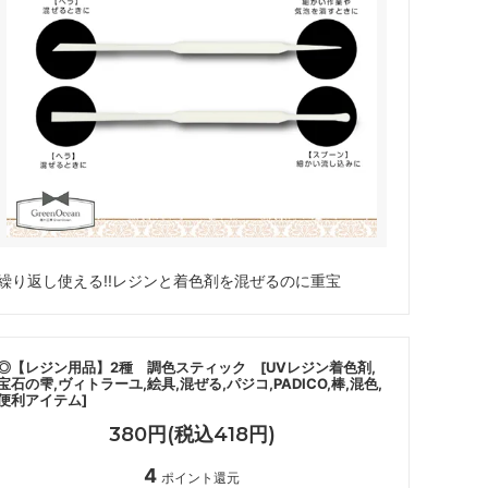
その他・雑貨
2024夏の福袋のレフィル売り場
★プレミアムシールシリーズ★
ラッピング・サービス
ーツ特集★
キャンディバッグの素の説明書
しセット
立体シール
繰り返し使える!!レジンと着色剤を混ぜるのに重宝
◎【レジン用品】2種 調色スティック [UVレジン着色剤,
宝石の雫,ヴィトラーユ,絵具,混ぜる,パジコ,PADICO,棒,混色,
便利アイテム]
380円(税込418円)
4
ポイント還元