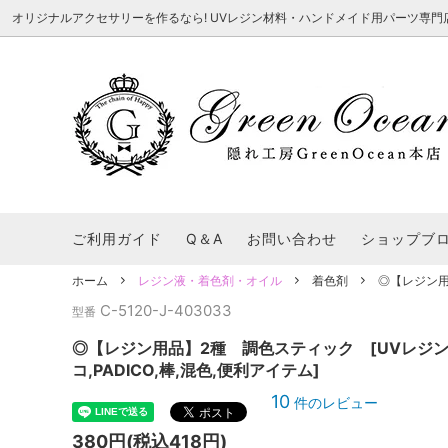
オリジナルアクセサリーを作るなら! UVレジン材料・ハンドメイド用パーツ専門店 隠れ工
★8/3更新 新商品★
■本店で買うとこんないいこと■
★7/24更
Ｑ＆Ａ/シ
2026謎福袋
★7/3更新 新商品★
コンテスト結果発表 - 一覧
★6/24更
福袋 作品例
★6/3更新 新商品★
★5/25更
レジン液・着色剤・オイル
カラリー大辞典
シール帳特
ご利用ガイド
Q＆A
お問い合わせ
ショップブ
★今これが買い！イチオシアイテム★
【UV-LE
パラコードクラフト特集
スクイーズ
★Resin Club（レジンクラブ）★
送料無料商
ホーム
レジン液・着色剤・オイル
着色剤
◎【レジン用品
着色パウダー
C-5120-J-403033
初心者さんも楽しくハンドメイド♪特集
おすすめデ
型番
ふにゃふにゃ動く、謎の生き物を作ってみ
2026謎
た。
表
★スクイーズ特集★
ストーン・ビジュー
★スイーツ
◎【レジン用品】2種 調色スティック [UVレジン着
コ,PADICO,棒,混色,便利アイテム]
★猫モールド＆パーツ特集★
＃お急ぎ便
10
件のレビュー
キーホルダー基礎パーツ
＃レジン液迷ったらコレ！
＃初心者な
380円(税込418円)
＃文字・数字モールド
＃シェイカ