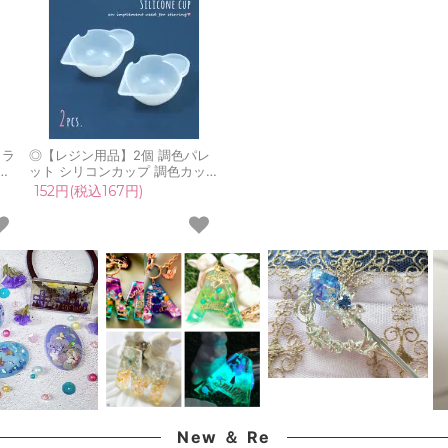
カラ
◎【レジン用品】2個 調色パレ
レ
ット シリコンカップ 調色カップ
活
混ぜる棒が置ける 溝付 レジン着
152円(税込167円)
色 混色 調合 混合 着色剤 絵の具
選
容器 ツール 道具 便利アイテム
UVレジン 手芸 クラフト
New ＆ Re