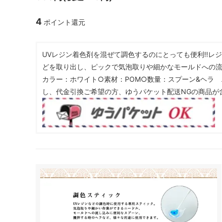
ガラスドーム・ペン・他
＃つくってみたい！
2023福
4
ポイント還元
2025福袋のレフィル売り場
季節の特集
販売用資材・背景紙
★手作りドロップシール特集★
★しろたん
UVレジン着色剤を混ぜて調色するのにとっても便利!!
★ゆうパケ送料無料★1000円均一
★すみっコ
どを取り出し、ピックで気泡取りや細かなモールドへの流
カラー：ホワイト○素材：POM○数量：スプーン&ヘラ 
し、代金引換ご希望の方、ゆうパケット配送NGの商品が