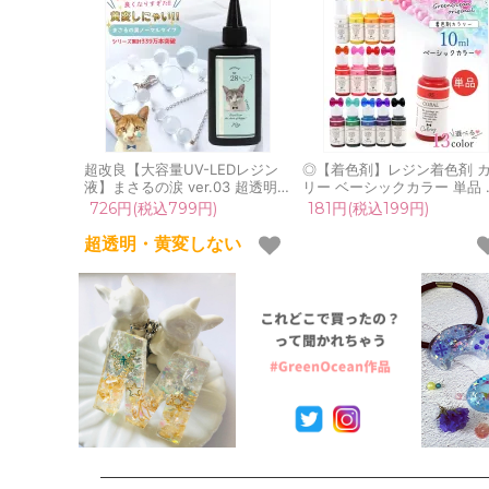
超改良【大容量UV-LEDレジン
◎【着色剤】レジン着色剤 
液】まさるの涙 ver.03 超透明
リー ベーシックカラー 単品 
70g 初心者 作家 コーティング
ジン着色料 定番 基本色 推し
726円(税込799円)
181円(税込199円)
ハード 黄変しない 高品質 クリ
UVレジン液 高発色 クラフト
ア 猫 UVレジン液 安い おすす
GreenOceanオリジナル♪《
超透明・黄変しない
め GreenOcean
べる13色》