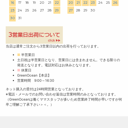
16
17
18
19
20
21
22
20
21
22
23
24
25
26
23
24
25
26
27
28
29
27
28
29
30
30
31
当店は通常ご注文から3営業日以内の出荷を行っております。
■
半営業日
土日祝は半営業日となり、営業日には含まれません。できる限りの
発送となります。電話対応はお休みとなります。
■
休業日
GreenOcean【本店】
営業時間 9:00～16:30
ネット購入の受付は24時間営業となっております。
※電話・メールでのお問い合わせ返信は営業時間のみとなっております。
（GreenOceanは働くママスタッフが多いため営業終了時間が早いですが何
卒ご理解ご了承下さい＞＜。）