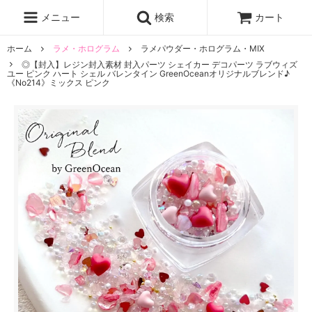
レジン液
まさるの涙
レジンセット
ドロップシール
メニュー
検索
カート
シリコンモールド
盛り専レジン
ホーム
ラメ・ホログラム
ラメパウダー・ホログラム・MIX
◎【封入】レジン封入素材 封入パーツ シェイカー デコパーツ ラブウィズ
ユー ピンク ハート シェル バレンタイン GreenOceanオリジナルブレンド♪
《No214》ミックス ピンク