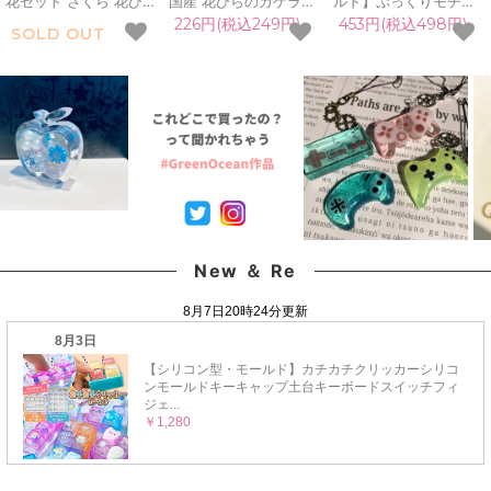
花セット さくら 花びら
国産 花びらのカケラ
ルド】ぷっくりモチー
花柄付き ドライフラワ
MIX プリザーブドフラ
フ ハート&星 シリコン
226円(税込249円)
453円(税込498円)
SOLD OUT
ー プリザーブドフラワ
ワー レジン封入素材 封
モールド レジン型 スタ
ー レジン封入 春 まる
入パーツ 日本製 花材
ー 手作りシール制作 ア
ごと 本物 日本製 アク
本物 欠片 少量
クセサリー キーホルダ
セサリー 手芸 クラフト
GreenOceanオリジナ
ー デコパーツ 立体 3d
《選べる7種》
ルブレンド♪《選べる
UVレジン LED 手芸 ク
18色》
ラフト
New ＆ Re