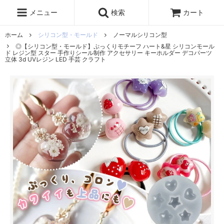
レジン液
まさるの涙
レジンセット
ドロップシール
メニュー
検索
カート
シリコンモールド
盛り専レジン
ホーム
シリコン型・モールド
ノーマルシリコン型
◎【シリコン型・モールド】ぷっくりモチーフ ハート&星 シリコンモール
ド レジン型 スター 手作りシール制作 アクセサリー キーホルダー デコパーツ
立体 3d UVレジン LED 手芸 クラフト