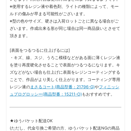
※使用するレジン液や着色剤、ライトの種類によって、モー
ルドの傷みが早まる可能性がございます。
※型の色やサイズ、硬さは入荷ロットごとに異なる場合がご
ざいます。作成出来る形が同じ場合は同一商品扱いとさせて
頂きます。
[表面をつるつるに仕上げるには]
・キズ、線、スジ、うろこ模様などがある面に薄くレジン液
を塗り再度硬化させることで表面がつるつるになります。キ
ズなどがない場合も仕上げに表面をレジンコーティングする
ことで、作品がより美しく仕上がります。コーティング専用
レジン液の
まさるコート(商品型番：21796-G)
や
フィニッシ
ュプログロッシー(商品型番：15211-O)
もおすすめです。
★ゆうパケット配送OK
(ただし、代金引換ご希望の方、ゆうパケット配送NGの商品