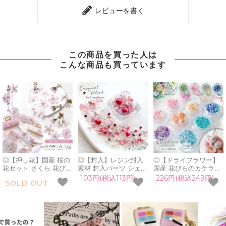
レビューを書く
この商品を買った人は
こんな商品も買っています
◎【押し花】国産 桜の
◎【封入】レジン封入
◎【ドライフラワー】
花セット さくら 花びら
素材 封入パーツ シェイ
国産 花びらのカケラ
花柄付き ドライフラワ
カー デコパーツ ラブウ
MIX プリザーブドフラ
103円(税込113円)
226円(税込249円)
SOLD OUT
ー プリザーブドフラワ
ィズユー ピンク ハート
ワー レジン封入素材 封
ー レジン封入 春 まる
シェル バレンタイン
入パーツ 日本製 花材
ごと 本物 日本製 アク
GreenOceanオリジナ
本物 欠片 少量
セサリー 手芸 クラフト
ルブレンド
GreenOceanオリジナ
《選べる7種》
♪《No214》ミックス
ルブレンド♪《選べる
ピンク
18色》