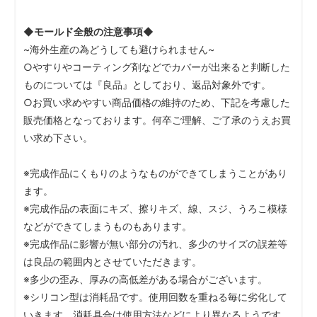
◆モールド全般の注意事項◆
~海外生産の為どうしても避けられません~
○やすりやコーティング剤などでカバーが出来ると判断した
ものについては『良品』としており、返品対象外です。
○お買い求めやすい商品価格の維持のため、下記を考慮した
販売価格となっております。何卒ご理解、ご了承のうえお買
い求め下さい。
※完成作品にくもりのようなものができてしまうことがあり
ます。
※完成作品の表面にキズ、擦りキズ、線、スジ、うろこ模様
などができてしまうものもあります。
※完成作品に影響が無い部分の汚れ、多少のサイズの誤差等
は良品の範囲内とさせていただきます。
※多少の歪み、厚みの高低差がある場合がございます。
※シリコン型は消耗品です。使用回数を重ねる毎に劣化して
いきます。消耗具合は使用方法などにより異なるようです。