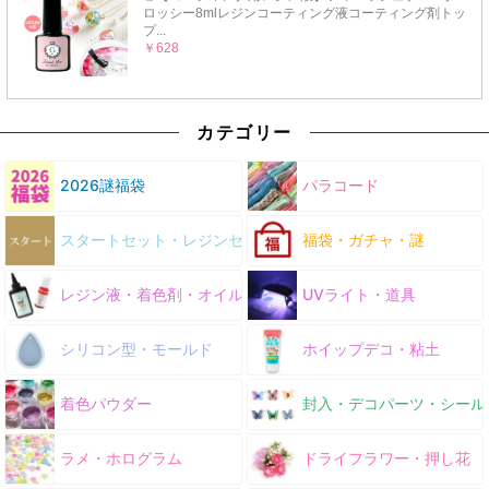
カテゴリー
2026謎福袋
パラコード
スタートセット・レジンセット
福袋・ガチャ・謎
レジン液・着色剤・オイル
UVライト・道具
シリコン型・モールド
ホイップデコ・粘土
着色パウダー
封入・デコパーツ・シール
ラメ・ホログラム
ドライフラワー・押し花