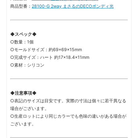
商品型番：
28100-G 2way まさるのDECOボンディ光
◆スペック◆
○数量：1個
○モールドサイズ：約69×69×15mm
○完成サイズ：ハート 約17×18.4×11mm
○素材：シリコン
◆注意事項◆
○表記のサイズは目安です。実際の寸法は個々に若干異なる
場合がございます。
○生産ロットにより同じカラーでも色味の違いがある場合が
ございます。