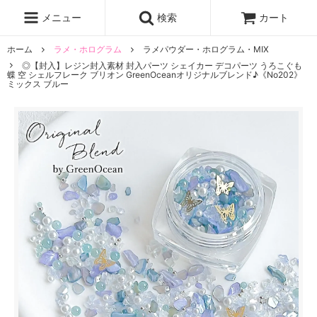
レジン液
まさるの涙
レジンセット
ドロップシール
メニュー
検索
カート
シリコンモールド
盛り専レジン
ホーム
ラメ・ホログラム
ラメパウダー・ホログラム・MIX
◎【封入】レジン封入素材 封入パーツ シェイカー デコパーツ うろこぐも
蝶 空 シェルフレーク ブリオン GreenOceanオリジナルブレンド♪《No202》
ミックス ブルー