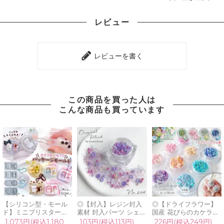
レビュー
レビューを書く
この商品を買った人は
こんな商品も買っています
【シリコン型・モール
◎【封入】レジン封入
◎【ドライフラワー】
ド】ミニブリスターパ
素材 封入パーツ シェイ
国産 花びらのカケラ
ッケージ シリコンモー
カー デコパーツ ヘリオ
MIX プリザーブドフラ
1,073円(税込1,180
103円(税込113円)
226円(税込249円)