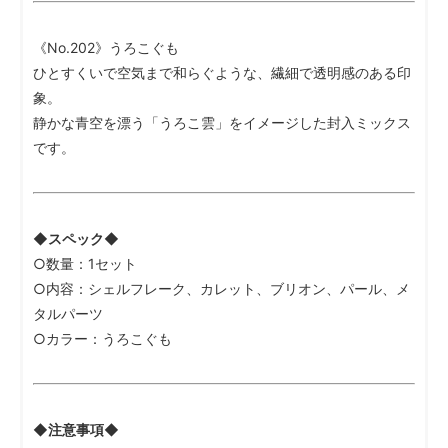
《No.202》うろこぐも
ひとすくいで空気まで和らぐような、繊細で透明感のある印
象。
静かな青空を漂う「うろこ雲」をイメージした封入ミックス
です。
◆スペック◆
○数量：1セット
○内容：シェルフレーク、カレット、ブリオン、パール、メ
タルパーツ
○カラー：うろこぐも
◆注意事項◆