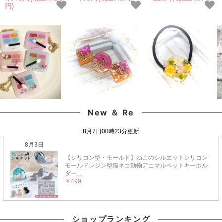
ルド キーホルダー ブリ
トロープ お花 パール
ワー レジン封入素材 封
円)
スターパック ミニチュ
ガラスブリオン
入パーツ 日本製 花材
ア 3マス 2マス たまご
GreenOceanオリジナ
本物 欠片 少量
型 ハート型 お弁当
ルブレンド
GreenOceanオリジナ
《選べる4種》
♪《No204》ミックス
ルブレンド♪《選べる
パープル
18色》
New ＆ Re
ショップランキング