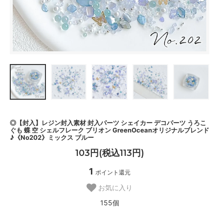
◎【封入】レジン封入素材 封入パーツ シェイカー デコパーツ うろこ
ぐも 蝶 空 シェルフレーク ブリオン GreenOceanオリジナルブレンド
♪《No202》ミックス ブルー
103円(税込113円)
1
ポイント還元
お気に入り
155個