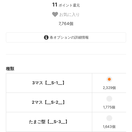
11
ポイント還元
お気に入り
7,764個
各オプションの詳細情報
3マス【__S-1__】
2マス【__S-2__】
たまご型【__S-3__】
種類
ハート型【__S-4__】
3マス【__S-1__】
2,329個
2マス【__S-2__】
1,775個
たまご型【__S-3__】
1,643個