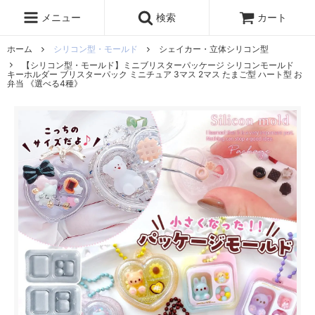
レジン液
まさるの涙
レジンセット
ドロップシール
メニュー
検索
カート
シリコンモールド
盛り専レジン
ホーム
シリコン型・モールド
シェイカー・立体シリコン型
【シリコン型・モールド】ミニブリスターパッケージ シリコンモールド
キーホルダー ブリスターパック ミニチュア 3マス 2マス たまご型 ハート型 お
弁当 《選べる4種》